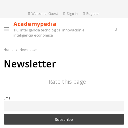
Welcome, Guest
Sign in
Register
Academypedia
Searc
TIC, inteligencia tecnológica, innovación e
Menu
inteligencia económica
Home
Newsletter
Newsletter
Rate this page
Email