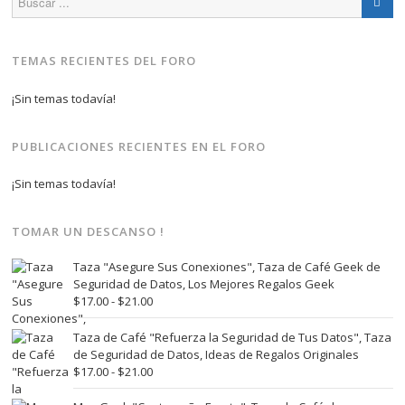
TEMAS RECIENTES DEL FORO
¡Sin temas todavía!
PUBLICACIONES RECIENTES EN EL FORO
¡Sin temas todavía!
TOMAR UN DESCANSO !
Taza "Asegure Sus Conexiones", Taza de Café Geek de
Seguridad de Datos, Los Mejores Regalos Geek
Rango
$
17.00
-
$
21.00
de
precios:
Taza de Café "Refuerza la Seguridad de Tus Datos", Taza
desde
de Seguridad de Datos, Ideas de Regalos Originales
$17.00
Rango
$
17.00
-
$
21.00
hasta
de
$21.00
precios: