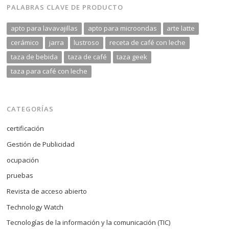
PALABRAS CLAVE DE PRODUCTO
apto para lavavajillas
apto para microondas
arte latte
cerámico
jarra
lustroso
receta de café con leche
taza de bebida
taza de café
taza geek
taza para café con leche
CATEGORÍAS
certificación
Gestión de Publicidad
ocupación
pruebas
Revista de acceso abierto
Technology Watch
Tecnologías de la información y la comunicación (TIC)