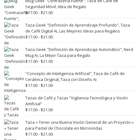
Mug Geek "Contraseña Fuerte", Taza de Café de
desde
Seguridad Móvil, Idea de Regalo
$17.00
Rango
$
17.00
-
$
21.00
hasta
de
$21.00
precios:
Taza Geek "Definición de Aprendizaje Profundo", Taza
desde
de Café Digital Ai, Las Mejores Ideas para Regalos
$17.00
Rango
$
17.00
-
$
21.00
hasta
de
$21.00
precios:
Taza Geek "Definición de Aprendizaje Automático", Nerd
desde
Mug Ai, La Mejor Taza para Regalo
$17.00
Rango
$
17.00
-
$
21.00
hasta
de
$21.00
precios:
"Concepto de Inteligencia Artificial", Taza de Café de
desde
Cerámica Original, Taza con Diseño Ai
$17.00
Rango
$
17.00
-
$
21.00
hasta
de
$21.00
precios:
Tazas de Café y Tazas “Vigilancia Tecnológica y Visión
desde
Artificial”
$17.00
Rango
$
17.00
-
$
21.00
hasta
de
$21.00
precios:
Taza « Tener una Buena Visión General de un Proyecto »
desde
para Pastel de Chocolate en Microondas
$17.00
Rango
$
17.00
-
$
21.00
hasta
de