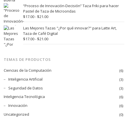
$21.00
precios:
“Proceso de Innovación-Decisión” Taza Friki para hacer
desde
Pastel de Taza de Microondas
$17.00
Rango
$
17.00
-
$
21.00
hasta
de
$21.00
precios:
Las Mejores Tazas "¿Por qué innovar?" para Latte Art,
desde
Taza de Café Digital
$17.00
Rango
$
17.00
-
$
21.00
hasta
de
$21.00
precios:
desde
TEMAS DE PRODUCTOS
$17.00
hasta
Ciencias de la Computación
(6)
$21.00
Inteligencia Artificial
(3)
Seguridad de Datos
(3)
Inteligencia Tecnológica
(6)
Innovación
(6)
Uncategorized
(0)