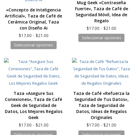
Mug Geek «Contraseña
Fuerte», Taza de Café de
«Concepto de Inteligencia
Seguridad Móvil, Idea de
Artificial», Taza de Café de
Regalo
Cerámica Original, Taza
Rango
con Diseño Ai
$
17.00
-
$
21.00
de
Rango
$
17.00
-
$
21.00
Este
Seleccionar opciones
precios:
de
Este
produ
Seleccionar opciones
desde
precios:
producto
tiene
$17.00
desde
hasta
tiene
múlti
$17.00
$21.00
hasta
múltiples
varia
$21.00
variantes.
Las
Las
opcio
opciones
se
Taza «Asegure Sus
Taza de Café «Refuerza la
se
pued
Conexiones», Taza de Café
Seguridad de Tus Datos»,
pueden
elegir
Geek de Seguridad de
Taza de Seguridad de
elegir
en
Datos, Los Mejores Regalos
Datos, Ideas de Regalos
en
la
Geek
Originales
la
págin
Rango
Rango
$
17.00
-
$
21.00
$
17.00
-
$
21.00
de
de
página
de
Este
Este
Seleccionar opciones
Seleccionar opciones