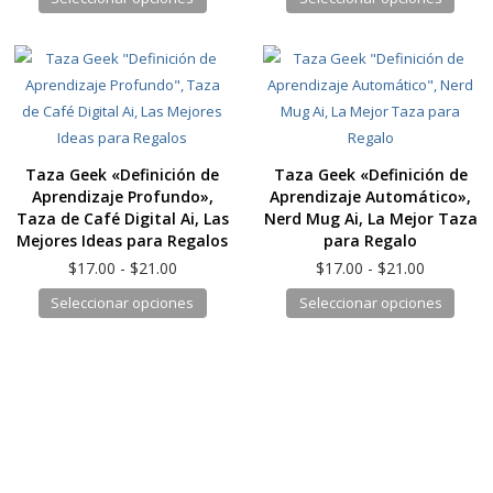
precios:
precios:
de
produ
producto
produ
desde
desde
producto
tiene
tiene
$17.00
$17.00
hasta
hasta
múltiples
múlti
$21.00
$21.00
variantes.
varia
Las
Las
opciones
opcio
Taza Geek «Definición de
Taza Geek «Definición de
se
se
Aprendizaje Profundo»,
Aprendizaje Automático»,
pueden
pued
Taza de Café Digital Ai, Las
Nerd Mug Ai, La Mejor Taza
elegir
elegir
Mejores Ideas para Regalos
para Regalo
en
en
Rango
Rango
$
17.00
-
$
21.00
$
17.00
-
$
21.00
la
la
de
de
Este
Este
Seleccionar opciones
Seleccionar opciones
precios:
precios:
página
págin
producto
produ
desde
desde
de
de
tiene
tiene
$17.00
$17.00
producto
produ
hasta
hasta
múltiples
múlti
$21.00
$21.00
variantes.
varia
Las
Las
opciones
opcio
se
se