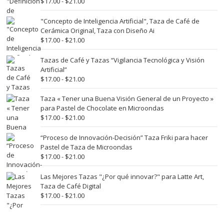
Rango
$
17.00
-
$
21.00
hasta
de
$21.00
precios:
"Concepto de Inteligencia Artificial", Taza de Café de
desde
Cerámica Original, Taza con Diseño Ai
$17.00
Rango
$
17.00
-
$
21.00
hasta
de
$21.00
precios:
Tazas de Café y Tazas “Vigilancia Tecnológica y Visión
desde
Artificial”
$17.00
Rango
$
17.00
-
$
21.00
hasta
de
$21.00
precios:
Taza « Tener una Buena Visión General de un Proyecto »
desde
para Pastel de Chocolate en Microondas
$17.00
Rango
$
17.00
-
$
21.00
hasta
de
$21.00
precios:
“Proceso de Innovación-Decisión” Taza Friki para hacer
desde
Pastel de Taza de Microondas
$17.00
Rango
$
17.00
-
$
21.00
hasta
de
$21.00
precios:
Las Mejores Tazas "¿Por qué innovar?" para Latte Art,
desde
Taza de Café Digital
$17.00
Rango
$
17.00
-
$
21.00
hasta
de
$21.00
precios:
desde