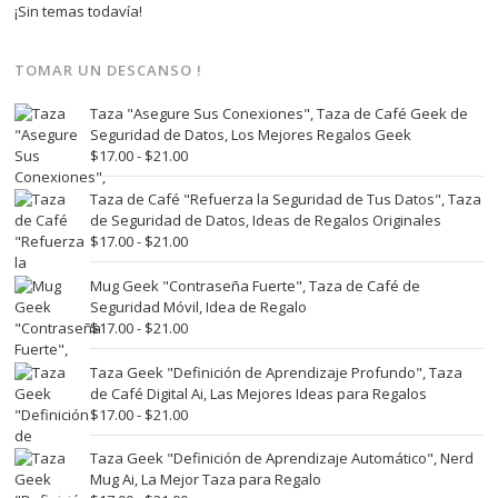
¡Sin temas todavía!
TOMAR UN DESCANSO !
Taza "Asegure Sus Conexiones", Taza de Café Geek de
Seguridad de Datos, Los Mejores Regalos Geek
Rango
$
17.00
-
$
21.00
de
precios:
Taza de Café "Refuerza la Seguridad de Tus Datos", Taza
desde
de Seguridad de Datos, Ideas de Regalos Originales
$17.00
Rango
$
17.00
-
$
21.00
hasta
de
$21.00
precios:
Mug Geek "Contraseña Fuerte", Taza de Café de
desde
Seguridad Móvil, Idea de Regalo
$17.00
Rango
$
17.00
-
$
21.00
hasta
de
$21.00
precios:
Taza Geek "Definición de Aprendizaje Profundo", Taza
desde
de Café Digital Ai, Las Mejores Ideas para Regalos
$17.00
Rango
$
17.00
-
$
21.00
hasta
de
$21.00
precios:
Taza Geek "Definición de Aprendizaje Automático", Nerd
desde
Mug Ai, La Mejor Taza para Regalo
$17.00