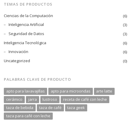
TEMAS DE PRODUCTOS
$17.00
hasta
Ciencias de la Computación
(6)
$21.00
Inteligencia Artificial
(3)
Seguridad de Datos
(3)
Inteligencia Tecnológica
(6)
Innovación
(6)
Uncategorized
(0)
PALABRAS CLAVE DE PRODUCTO
apto para lavavajillas
apto para microondas
arte latte
cerámico
jarra
lustroso
receta de café con leche
taza de bebida
taza de café
taza geek
taza para café con leche