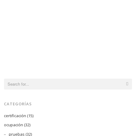
pueden
pued
elegir
elegir
en
en
la
la
página
págin
de
de
producto
produ
Search
for:
CATEGORÍAS
certificación
(15)
ocupación
(32)
pruebas
(32)