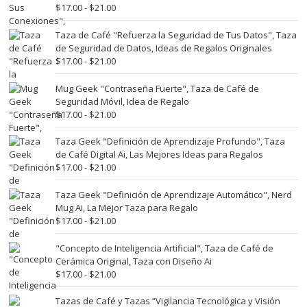
Rango
$
17.00
-
$
21.00
de
precios:
Taza de Café "Refuerza la Seguridad de Tus Datos", Taza
desde
de Seguridad de Datos, Ideas de Regalos Originales
$17.00
Rango
$
17.00
-
$
21.00
hasta
de
$21.00
precios:
Mug Geek "Contraseña Fuerte", Taza de Café de
desde
Seguridad Móvil, Idea de Regalo
$17.00
Rango
$
17.00
-
$
21.00
hasta
de
$21.00
precios:
Taza Geek "Definición de Aprendizaje Profundo", Taza
desde
de Café Digital Ai, Las Mejores Ideas para Regalos
$17.00
Rango
$
17.00
-
$
21.00
hasta
de
$21.00
precios:
Taza Geek "Definición de Aprendizaje Automático", Nerd
desde
Mug Ai, La Mejor Taza para Regalo
$17.00
Rango
$
17.00
-
$
21.00
hasta
de
$21.00
precios:
"Concepto de Inteligencia Artificial", Taza de Café de
desde
Cerámica Original, Taza con Diseño Ai
$17.00
Rango
$
17.00
-
$
21.00
hasta
de
$21.00
precios:
Tazas de Café y Tazas “Vigilancia Tecnológica y Visión