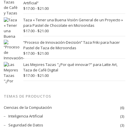
desde
Artificial”
$17.00
Rango
$
17.00
-
$
21.00
hasta
de
$21.00
precios:
Taza « Tener una Buena Visión General de un Proyecto »
desde
para Pastel de Chocolate en Microondas
$17.00
Rango
$
17.00
-
$
21.00
hasta
de
$21.00
precios:
“Proceso de Innovación-Decisión” Taza Friki para hacer
desde
Pastel de Taza de Microondas
$17.00
Rango
$
17.00
-
$
21.00
hasta
de
$21.00
precios:
Las Mejores Tazas "¿Por qué innovar?" para Latte Art,
desde
Taza de Café Digital
$17.00
Rango
$
17.00
-
$
21.00
hasta
de
$21.00
precios:
desde
TEMAS DE PRODUCTOS
$17.00
hasta
Ciencias de la Computación
(6)
$21.00
Inteligencia Artificial
(3)
Seguridad de Datos
(3)