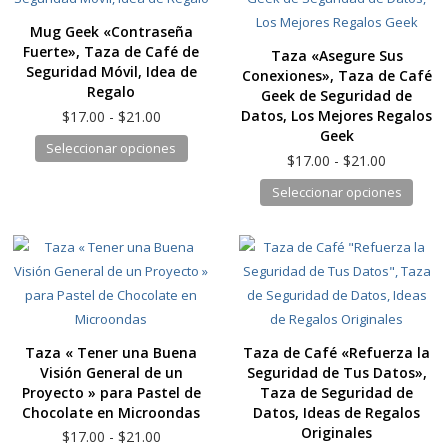
Las
Las
Mug Geek «Contraseña
opciones
opcio
Fuerte», Taza de Café de
Taza «Asegure Sus
se
se
Seguridad Móvil, Idea de
Conexiones», Taza de Café
pueden
pued
Regalo
Geek de Seguridad de
elegir
elegir
Rango
Datos, Los Mejores Regalos
$
17.00
-
$
21.00
en
en
de
Geek
Este
Seleccionar opciones
precios:
la
la
Rango
$
17.00
-
$
21.00
producto
desde
de
página
págin
Este
Seleccionar opciones
tiene
$17.00
precios:
de
de
produ
hasta
múltiples
desde
producto
produ
$21.00
tiene
$17.00
variantes.
hasta
múlti
Las
$21.00
varia
opciones
Las
se
opcio
pueden
Taza « Tener una Buena
Taza de Café «Refuerza la
se
elegir
Visión General de un
Seguridad de Tus Datos»,
pued
en
Proyecto » para Pastel de
Taza de Seguridad de
elegir
la
Chocolate en Microondas
Datos, Ideas de Regalos
en
Originales
página
Rango
$
17.00
-
$
21.00