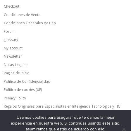
Checkout
Condiciones de Venta
Condiciones Generales de Uso
Forum
glossary
My account
Newsletter
Notas Legales
Pagina de Inicio
Política de Confidencialidad
Política de cookies (UE)
Privacy Policy
Regalos Originales para Especialistas en Inteligencia Tecnológica y TIC
Regalos Originales para Expertos en Inteligencia Tecnológica y TIC
Usamos cookies para asegurar que te damos la mejor
Shop
experiencia en nuestra web. Si continúas usando este sitio,
asumiremos que estás de acuerdo con ello.