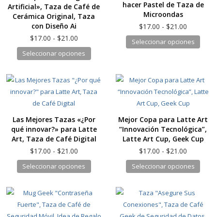
hacer Pastel de Taza de
Artificial», Taza de Café de
Microondas
Cerámica Original, Taza
Rango
con Diseño Ai
$
17.00
-
$
21.00
de
Rango
$
17.00
-
$
21.00
Este
Seleccionar opciones
precios:
de
Este
produ
Seleccionar opciones
desde
precios:
producto
tiene
$17.00
desde
hasta
tiene
múlti
$17.00
$21.00
hasta
múltiples
varia
$21.00
variantes.
Las
Las
opcio
Las Mejores Tazas «¿Por
Mejor Copa para Latte Art
opciones
se
qué innovar?» para Latte
“Innovación Tecnológica”,
se
pued
Art, Taza de Café Digital
Latte Art Cup, Geek Cup
pueden
elegir
Rango
Rango
$
17.00
-
$
21.00
$
17.00
-
$
21.00
elegir
en
de
de
Este
Este
Seleccionar opciones
Seleccionar opciones
en
la
precios:
precios:
producto
produ
desde
desde
la
págin
tiene
tiene
$17.00
$17.00
página
de
hasta
hasta
múltiples
múlti
de
produ
$21.00
$21.00
variantes.
varia
producto