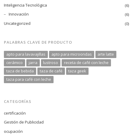
Inteligencia Tecnológica
(6)
Innovación
(6)
Uncategorized
(0)
PALABRAS CLAVE DE PRODUCTO
apto para lavavajillas
apto para microondas
arte latte
cerámico
jarra
lustroso
receta de café con leche
taza de bebida
taza de café
taza geek
taza para café con leche
CATEGORÍAS
certificación
Gestión de Publicidad
ocupación