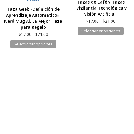
Tazas de Café y Tazas
se
opcio
“Vigilancia Tecnológica y
Taza Geek «Definición de
pueden
se
Visión Artificial”
Aprendizaje Automático»,
elegir
pued
Rango
Nerd Mug Ai, La Mejor Taza
$
17.00
-
$
21.00
en
elegir
de
para Regalo
Este
Seleccionar opciones
la
en
precios:
Rango
$
17.00
-
$
21.00
produ
desde
página
la
de
Este
Seleccionar opciones
tiene
$17.00
precios:
de
págin
producto
hasta
múlti
desde
producto
de
$21.00
tiene
$17.00
varia
produ
hasta
múltiples
Las
$21.00
variantes.
opcio
Las
se
opciones
pued
se
elegir
pueden
en
elegir
la
en
págin
la
de
página
produ