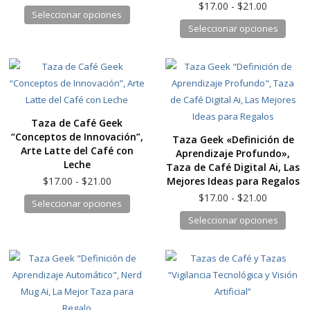
la
de
Rango
$
17.00
-
$
21.00
de
Este
Seleccionar opciones
precios:
de
págin
producto
Este
Seleccionar opciones
producto
desde
precios:
de
produ
tiene
$17.00
desde
produ
tiene
hasta
$17.00
múltiples
$21.00
hasta
múlti
variantes.
$21.00
varia
Las
Las
opciones
Taza de Café Geek
opcio
se
“Conceptos de Innovación”,
Taza Geek «Definición de
se
pueden
Arte Latte del Café con
Aprendizaje Profundo»,
pued
elegir
Leche
Taza de Café Digital Ai, Las
elegir
en
Rango
Mejores Ideas para Regalos
$
17.00
-
$
21.00
en
de
la
Rango
$
17.00
-
$
21.00
Este
Seleccionar opciones
precios:
la
de
página
producto
Este
Seleccionar opciones
desde
precios:
págin
de
tiene
produ
$17.00
desde
de
producto
hasta
múltiples
tiene
$17.00
produ
$21.00
hasta
variantes.
múlti
$21.00
Las
varia
opciones
Las