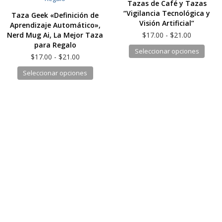
Tazas de Café y Tazas
se
opcio
“Vigilancia Tecnológica y
Taza Geek «Definición de
pueden
se
Visión Artificial”
Aprendizaje Automático»,
elegir
pued
Rango
Nerd Mug Ai, La Mejor Taza
$
17.00
-
$
21.00
en
elegir
de
para Regalo
Este
Seleccionar opciones
la
en
precios:
Rango
$
17.00
-
$
21.00
produ
desde
página
la
de
Este
Seleccionar opciones
tiene
$17.00
precios:
de
págin
producto
hasta
múlti
desde
producto
de
$21.00
tiene
$17.00
varia
produ
hasta
múltiples
Las
$21.00
variantes.
opcio
Las
se
opciones
pued
se
elegir
pueden
en
elegir
la
en
págin
la
de
página
produ