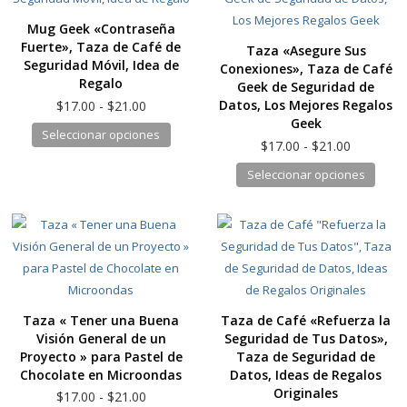
Las
Las
Mug Geek «Contraseña
opciones
opcio
Fuerte», Taza de Café de
Taza «Asegure Sus
se
se
Seguridad Móvil, Idea de
Conexiones», Taza de Café
pueden
pued
Regalo
Geek de Seguridad de
elegir
elegir
Rango
Datos, Los Mejores Regalos
$
17.00
-
$
21.00
en
en
de
Geek
Este
Seleccionar opciones
precios:
la
la
Rango
$
17.00
-
$
21.00
producto
desde
de
página
págin
Este
Seleccionar opciones
tiene
$17.00
precios:
de
de
produ
hasta
múltiples
desde
producto
produ
$21.00
tiene
$17.00
variantes.
hasta
múlti
Las
$21.00
varia
opciones
Las
se
opcio
pueden
Taza « Tener una Buena
Taza de Café «Refuerza la
se
elegir
Visión General de un
Seguridad de Tus Datos»,
pued
en
Proyecto » para Pastel de
Taza de Seguridad de
elegir
la
Chocolate en Microondas
Datos, Ideas de Regalos
en
Originales
página
Rango
$
17.00
-
$
21.00