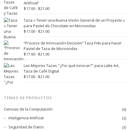
desde
Artificial”
$17.00
Rango
$
17.00
-
$
21.00
hasta
de
$21.00
precios:
Taza « Tener una Buena Visión General de un Proyecto »
desde
para Pastel de Chocolate en Microondas
$17.00
Rango
$
17.00
-
$
21.00
hasta
de
$21.00
precios:
“Proceso de Innovación-Decisión” Taza Friki para hacer
desde
Pastel de Taza de Microondas
$17.00
Rango
$
17.00
-
$
21.00
hasta
de
$21.00
precios:
Las Mejores Tazas "¿Por qué innovar?" para Latte Art,
desde
Taza de Café Digital
$17.00
Rango
$
17.00
-
$
21.00
hasta
de
$21.00
precios:
desde
TEMAS DE PRODUCTOS
$17.00
hasta
Ciencias de la Computación
(6)
$21.00
Inteligencia Artificial
(3)
Seguridad de Datos
(3)