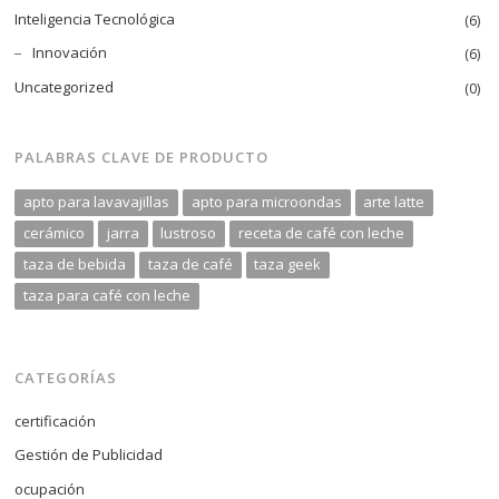
Inteligencia Tecnológica
(6)
Innovación
(6)
Uncategorized
(0)
PALABRAS CLAVE DE PRODUCTO
apto para lavavajillas
apto para microondas
arte latte
cerámico
jarra
lustroso
receta de café con leche
taza de bebida
taza de café
taza geek
taza para café con leche
CATEGORÍAS
certificación
Gestión de Publicidad
ocupación