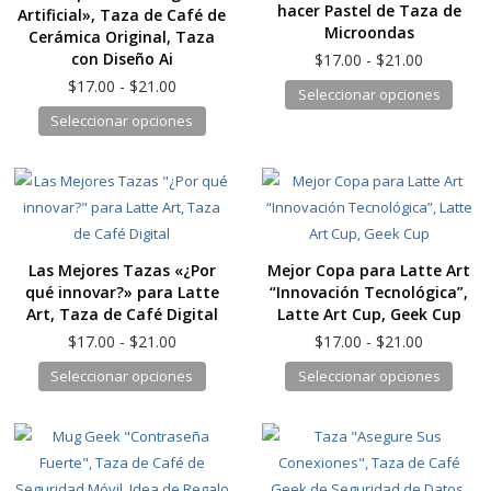
hacer Pastel de Taza de
Artificial», Taza de Café de
Microondas
Cerámica Original, Taza
Rango
con Diseño Ai
$
17.00
-
$
21.00
de
Rango
$
17.00
-
$
21.00
Este
Seleccionar opciones
precios:
de
Este
produ
Seleccionar opciones
desde
precios:
producto
tiene
$17.00
desde
hasta
tiene
múlti
$17.00
$21.00
hasta
múltiples
varia
$21.00
variantes.
Las
Las
opcio
Las Mejores Tazas «¿Por
Mejor Copa para Latte Art
opciones
se
qué innovar?» para Latte
“Innovación Tecnológica”,
se
pued
Art, Taza de Café Digital
Latte Art Cup, Geek Cup
pueden
elegir
Rango
Rango
$
17.00
-
$
21.00
$
17.00
-
$
21.00
elegir
en
de
de
Este
Este
Seleccionar opciones
Seleccionar opciones
en
la
precios:
precios:
producto
produ
desde
desde
la
págin
tiene
tiene
$17.00
$17.00
página
de
hasta
hasta
múltiples
múlti
de
produ
$21.00
$21.00
variantes.
varia
producto