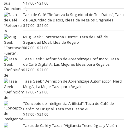
Rango
$
17.00
-
$
21.00
de
precios:
Taza de Café "Refuerza la Seguridad de Tus Datos", Taza
desde
de Seguridad de Datos, Ideas de Regalos Originales
$17.00
Rango
$
17.00
-
$
21.00
hasta
de
$21.00
precios:
Mug Geek "Contraseña Fuerte", Taza de Café de
desde
Seguridad Móvil, Idea de Regalo
$17.00
Rango
$
17.00
-
$
21.00
hasta
de
$21.00
precios:
Taza Geek "Definición de Aprendizaje Profundo", Taza
desde
de Café Digital Ai, Las Mejores Ideas para Regalos
$17.00
Rango
$
17.00
-
$
21.00
hasta
de
$21.00
precios:
Taza Geek "Definición de Aprendizaje Automático", Nerd
desde
Mug Ai, La Mejor Taza para Regalo
$17.00
Rango
$
17.00
-
$
21.00
hasta
de
$21.00
precios:
"Concepto de Inteligencia Artificial", Taza de Café de
desde
Cerámica Original, Taza con Diseño Ai
$17.00
Rango
$
17.00
-
$
21.00
hasta
de
$21.00
precios:
Tazas de Café y Tazas “Vigilancia Tecnológica y Visión