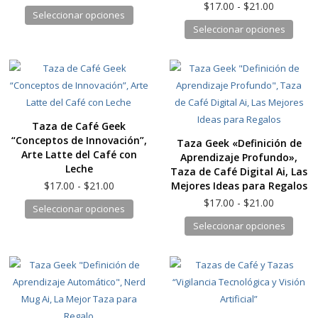
la
de
Rango
$
17.00
-
$
21.00
de
Este
Seleccionar opciones
precios:
de
págin
producto
Este
Seleccionar opciones
producto
desde
precios:
de
produ
tiene
$17.00
desde
produ
tiene
hasta
$17.00
múltiples
$21.00
hasta
múlti
variantes.
$21.00
varia
Las
Las
opciones
Taza de Café Geek
opcio
se
“Conceptos de Innovación”,
Taza Geek «Definición de
se
pueden
Arte Latte del Café con
Aprendizaje Profundo»,
pued
elegir
Leche
Taza de Café Digital Ai, Las
elegir
en
Rango
Mejores Ideas para Regalos
$
17.00
-
$
21.00
en
de
la
Rango
$
17.00
-
$
21.00
Este
Seleccionar opciones
precios:
la
de
página
producto
Este
Seleccionar opciones
desde
precios:
págin
de
tiene
produ
$17.00
desde
de
producto
hasta
múltiples
tiene
$17.00
produ
$21.00
hasta
variantes.
múlti
$21.00
Las
varia
opciones
Las