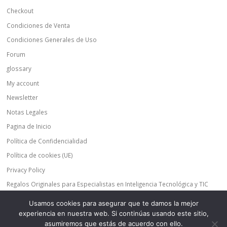
Checkout
Condiciones de Venta
Condiciones Generales de Uso
Forum
glossary
My account
Newsletter
Notas Legales
Pagina de Inicio
Política de Confidencialidad
Política de cookies (UE)
Privacy Policy
Regalos Originales para Especialistas en Inteligencia Tecnológica y TIC
Regalos Originales para Expertos en Inteligencia Tecnológica y TIC
Usamos cookies para asegurar que te damos la mejor
Shop
experiencia en nuestra web. Si continúas usando este sitio,
asumiremos que estás de acuerdo con ello.