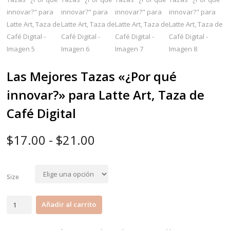
Las Mejores Tazas «¿Por qué
innovar?» para Latte Art, Taza de
Café Digital
Rango
$
17.00
-
$
21.00
de
precios:
Size
desde
$17.00
Las
Añadir al carrito
Mejores
hasta
Tazas