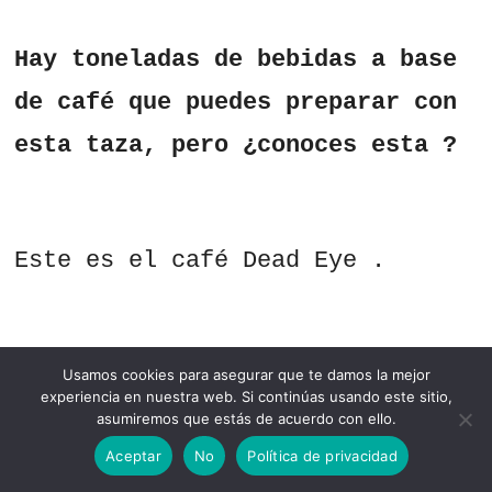
Hay toneladas de bebidas a base
de café que puedes preparar con
esta taza, pero ¿conoces esta ?
Este es el café Dead Eye .
El café Dead Eye consiste
Usamos cookies para asegurar que te damos la mejor
experiencia en nuestra web. Si continúas usando este sitio,
asumiremos que estás de acuerdo con ello.
principalmente en café preparado
Aceptar
No
Política de privacidad
en frío o caliente (en otras