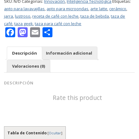
$21.00
SKU:
N/D
Categorías:
Innovación
,
Inteligencia Tecnológica
Etiquetas:
"¿Por
qué
apto para lavavajillas
,
apto para microondas
,
arte latte
,
cerámico
,
innovar?"
jarra
,
lustroso
,
receta de café con leche
,
taza de bebida
,
taza de
para
café
,
taza geek
,
taza para café con leche
Latte
Facebook
Mastodon
Email
Compartir
Art,
Taza
de
Descripción
Información adicional
Café
Digital
Valoraciones (0)
cantidad
DESCRIPCIÓN
Rate this product
Tabla de Contenido
[
Ocultar
]