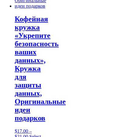
on
the
product
page
Кофейная
кружка
«Укрепите
безопасность
ваших
данных»,
Кружка
для
защиты
данных,
Оригинальные
идеи
подарков
$
17.00
–
Price
$
21.00
Select