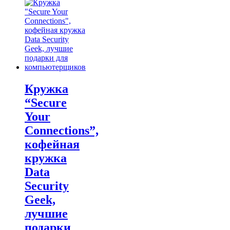
$17.00
product
through
has
$21.00
multiple
variants.
The
options
may
be
chosen
on
Кружка
the
“Secure
product
page
Your
Connections”,
кофейная
кружка
Data
Security
Geek,
лучшие
подарки