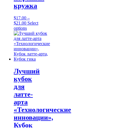
кружка
$
17.00
–
Price
$
21.00
Select
range:
This
options
$17.00
product
through
has
$21.00
multiple
variants.
The
options
may
be
Лучший
chosen
кубок
on
the
для
product
латте-
page
арта
«Технологические
инновации»,
Кубок