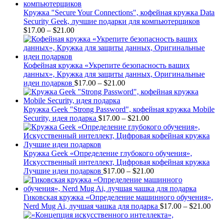
Кружка "Secure Your Connections", кофейная кружка Data
Security Geek, лучшие подарки для компьютерщиков
Price
$
17.00
–
$
21.00
range:
$17.00
through
$21.00
Кофейная кружка «Укрепите безопасность ваших
данных», Кружка для защиты данных, Оригинальные
Price
идеи подарков
$
17.00
–
$
21.00
range:
$17.00
through
Кружка Geek "Strong Password", кофейная кружка Mobile
$21.00
Price
Security, идея подарка
$
17.00
–
$
21.00
range:
$17.00
through
$21.00
Кружка Geek «Определение глубокого обучения»,
Искусственный интеллект, Цифровая кофейная кружка
Price
Лучшие идеи подарков
$
17.00
–
$
21.00
range:
$17.00
through
Гиковская кружка «Определение машинного обучения»,
$21.00
Pr
Nerd Mug Ai, лучшая чашка для подарка
$
17.00
–
$
21.00
ra