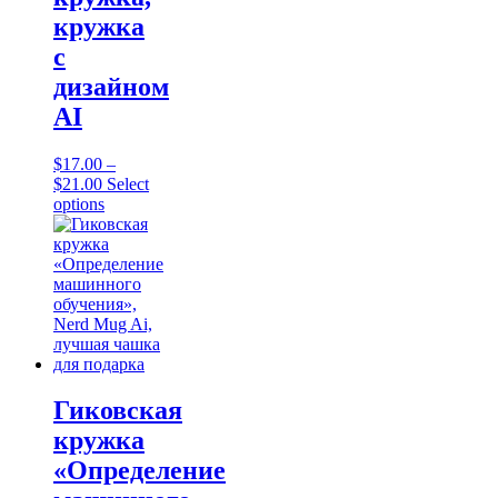
кружка
с
дизайном
AI
$
17.00
–
Price
$
21.00
Select
range:
This
options
$17.00
product
through
has
$21.00
multiple
variants.
The
options
may
be
chosen
on
Гиковская
the
кружка
product
page
«Определение