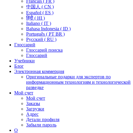
Français ( FR )
中国人 ( CN )
Español ( ES )
हिंदी ( HI )
Italiano ( IT )
Bahasa Indonesia ( ID )
Português ( PT BR )
Pусский ( RU )
Глоссарий
Глоссарий поиска
Глоссарий
Учебники
Блог
Электронная коммерция
Оригинальные подарки для экспертов по
информационным технологиям и технологической
разведке
Мой счет
Мой счет
Заказы
Загрузки
Адрес
Детали профиля
Забыли пароль
О