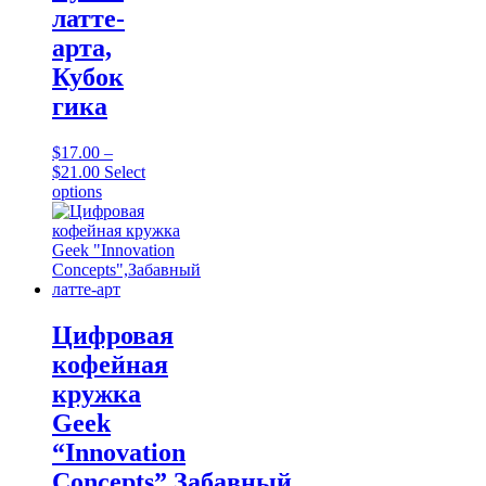
латте-
арта,
Кубок
гика
$
17.00
–
Price
$
21.00
Select
range:
This
options
$17.00
product
through
has
$21.00
multiple
variants.
The
options
may
Цифровая
be
кофейная
chosen
on
кружка
the
Geek
product
page
“Innovation
Concepts”,Забавный