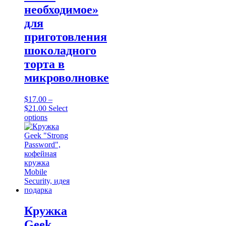
необходимое»
для
приготовления
шоколадного
торта в
микроволновке
$
17.00
–
Price
$
21.00
Select
range:
This
options
$17.00
product
through
has
$21.00
multiple
variants.
The
options
may
be
chosen
on
Кружка
the
Geek
product