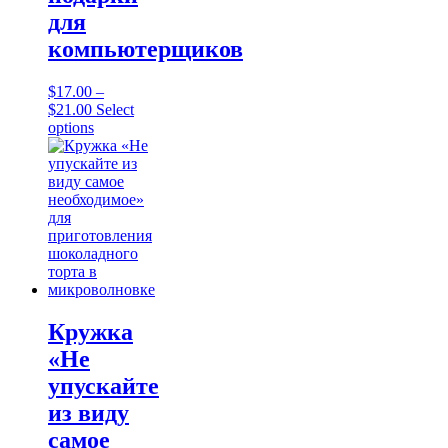
для
компьютерщиков
$
17.00
–
Price
$
21.00
Select
range:
This
options
$17.00
product
through
has
$21.00
multiple
variants.
The
options
may
be
chosen
on
the
Кружка
product
«Не
page
упускайте
из виду
самое