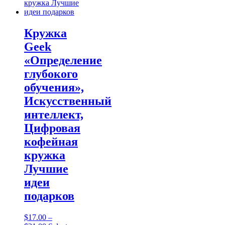
chosen
on
the
product
Кружка
page
Geek
«Определение
глубокого
обучения»,
Искусственный
интеллект,
Цифровая
кофейная
кружка
Лучшие
идеи
подарков
$
17.00
–