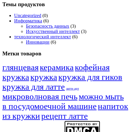
$17.00
Темы продуктов
through
$21.00
Uncategorized
(0)
Информатика
(6)
Безопасность данных
(3)
Искусственный интеллект
(3)
технологический интеллект
(6)
Инновации
(6)
Метки товаров
глянцевая
керамика
кофейная
кружка
кружка
кружка для гиков
кружка для латте
латте арт
микроволновая печь
можно мыть
в посудомоечной машине
напиток
из кружки
рецепт латте