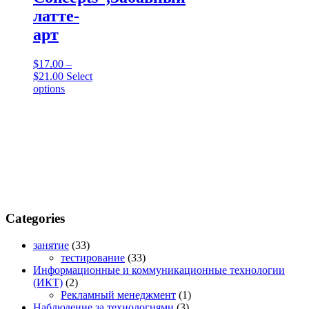
латте-
арт
$
17.00
–
Price
$
21.00
Select
range:
This
options
$17.00
product
through
has
$21.00
multiple
variants.
The
options
may
be
chosen
on
Categories
the
product
занятие
(33)
page
тестирование
(33)
Информационные и коммуникационные технологии
(ИКТ)
(2)
Рекламный менеджмент
(1)
Наблюдение за технологиями
(3)