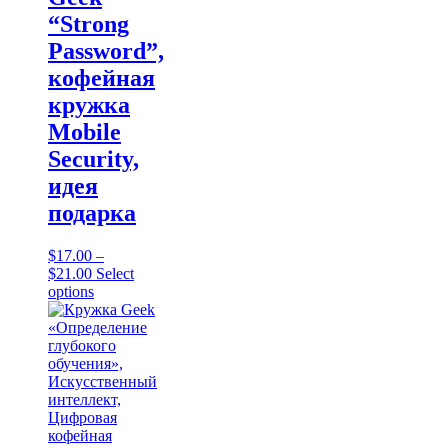
page
“Strong
Password”,
кофейная
кружка
Mobile
Security,
идея
подарка
$
17.00
–
Price
$
21.00
Select
range:
This
options
$17.00
product
through
has
$21.00
multiple
variants.
The
options
may
be