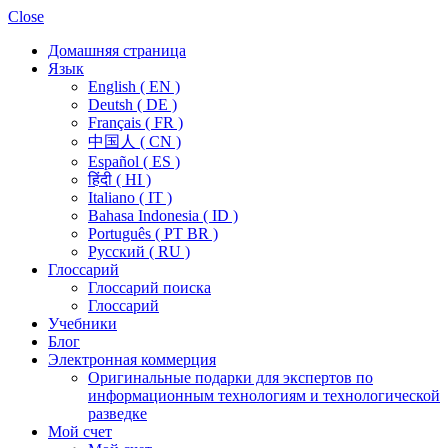
Close
Домашняя страница
Язык
English ( EN )
Deutsh ( DE )
Français ( FR )
中国人 ( CN )
Español ( ES )
हिंदी ( HI )
Italiano ( IT )
Bahasa Indonesia ( ID )
Português ( PT BR )
Pусский ( RU )
Глоссарий
Глоссарий поиска
Глоссарий
Учебники
Блог
Электронная коммерция
Оригинальные подарки для экспертов по
информационным технологиям и технологической
разведке
Мой счет