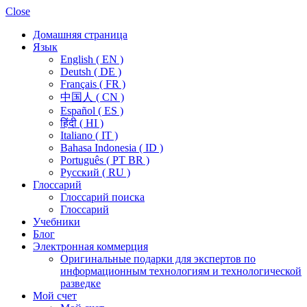
Close
Домашняя страница
Язык
English ( EN )
Deutsh ( DE )
Français ( FR )
中国人 ( CN )
Español ( ES )
हिंदी ( HI )
Italiano ( IT )
Bahasa Indonesia ( ID )
Português ( PT BR )
Pусский ( RU )
Глоссарий
Глоссарий поиска
Глоссарий
Учебники
Блог
Электронная коммерция
Оригинальные подарки для экспертов по
информационным технологиям и технологической
разведке
Мой счет