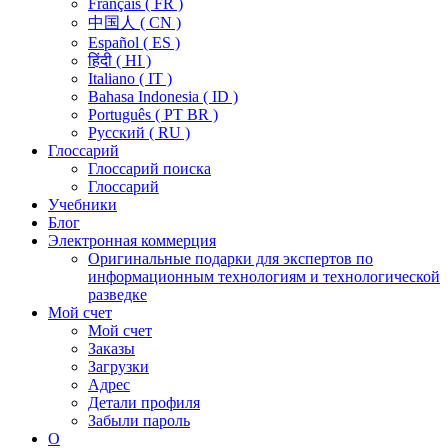
Français ( FR )
中国人 ( CN )
Español ( ES )
हिंदी ( HI )
Italiano ( IT )
Bahasa Indonesia ( ID )
Português ( PT BR )
Pусский ( RU )
Глоссарий
Глоссарий поиска
Глоссарий
Учебники
Блог
Электронная коммерция
Оригинальные подарки для экспертов по
информационным технологиям и технологической
разведке
Мой счет
Мой счет
Заказы
Загрузки
Адрес
Детали профиля
Забыли пароль
О