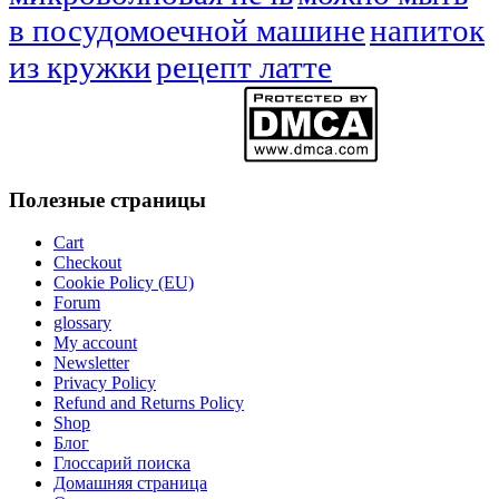
в посудомоечной машине
напиток
из кружки
рецепт латте
Полезные страницы
Cart
Checkout
Cookie Policy (EU)
Forum
glossary
My account
Newsletter
Privacy Policy
Refund and Returns Policy
Shop
Блог
Глоссарий поиска
Домашняя страница