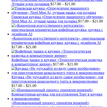
Price
Лучшие идеи подарков
$
17.00
–
$
21.00
range:
$17.00
through
Гиковская кружка «Определение машинного обучения»,
$21.00
Pr
Nerd Mug Ai, лучшая чашка для подарка
$
17.00
–
$
21.00
ra
$1
th
$2
«Концепция искусственного интеллекта», оригинальная
керамическая кофейная кружка, кружка с дизайном AI
Price
$
17.00
–
$
21.00
range:
$17.00
through
Кофейные чашки и кружки «Технологическая разведка
$21.00
Price
и компьютерное зрение»
$
17.00
–
$
21.00
range:
$17.00
through
Кружка «Не упускайте из виду самое необходимое» для
$21.00
приготовления шоколадного торта в микроволновке
Price
$
17.00
–
$
21.00
range:
$17.00
through
$21.00
«Инновационный процесс принятия решений»