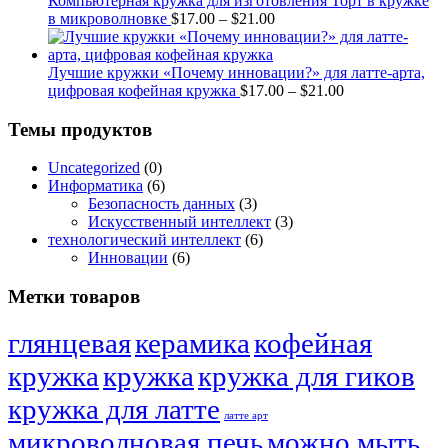
Компьютерная кружка для изготовления Торт в кружке
Price
в микроволновке
$
17.00
–
$
21.00
range:
$17.00
through
Лучшие кружки «Почему инновации?» для латте-арта,
$21.00
Price
цифровая кофейная кружка
$
17.00
–
$
21.00
range:
$17.00
Темы продуктов
through
$21.00
Uncategorized
(0)
Информатика
(6)
Безопасность данных
(3)
Искусственный интеллект
(3)
технологический интеллект
(6)
Инновации
(6)
Метки товаров
глянцевая
керамика
кофейная
кружка
кружка
кружка для гиков
кружка для латте
латте арт
микроволновая печь
можно мыть