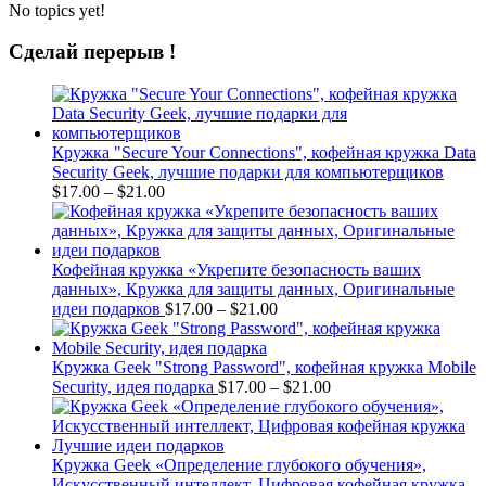
No topics yet!
Сделай перерыв !
Кружка "Secure Your Connections", кофейная кружка Data
Security Geek, лучшие подарки для компьютерщиков
Price
$
17.00
–
$
21.00
range:
$17.00
through
$21.00
Кофейная кружка «Укрепите безопасность ваших
данных», Кружка для защиты данных, Оригинальные
Price
идеи подарков
$
17.00
–
$
21.00
range:
$17.00
through
Кружка Geek "Strong Password", кофейная кружка Mobile
$21.00
Price
Security, идея подарка
$
17.00
–
$
21.00
range:
$17.00
through
$21.00
Кружка Geek «Определение глубокого обучения»,
Искусственный интеллект, Цифровая кофейная кружка