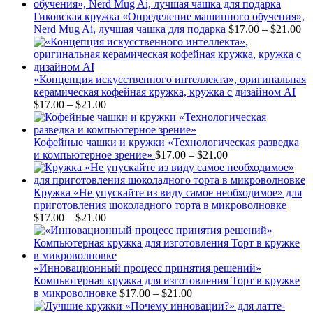
$17.00
through
Гиковская кружка «Определение машинного обучения»,
$21.00
Pr
Nerd Mug Ai, лучшая чашка для подарка
$
17.00
–
$
21.00
ra
$1
th
$2
«Концепция искусственного интеллекта», оригинальная
керамическая кофейная кружка, кружка с дизайном AI
Price
$
17.00
–
$
21.00
range:
$17.00
through
Кофейные чашки и кружки «Технологическая разведка
$21.00
Price
и компьютерное зрение»
$
17.00
–
$
21.00
range:
$17.00
through
Кружка «Не упускайте из виду самое необходимое» для
$21.00
приготовления шоколадного торта в микроволновке
Price
$
17.00
–
$
21.00
range:
$17.00
through
$21.00
«Инновационный процесс принятия решений»
Компьютерная кружка для изготовления Торт в кружке
Price
в микроволновке
$
17.00
–
$
21.00
range: