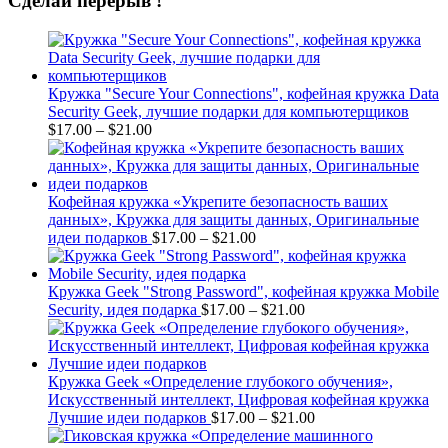
Сделай перерыв !
Кружка "Secure Your Connections", кофейная кружка Data
Security Geek, лучшие подарки для компьютерщиков
Price
$
17.00
–
$
21.00
range:
$17.00
through
$21.00
Кофейная кружка «Укрепите безопасность ваших
данных», Кружка для защиты данных, Оригинальные
Price
идеи подарков
$
17.00
–
$
21.00
range:
$17.00
through
Кружка Geek "Strong Password", кофейная кружка Mobile
$21.00
Price
Security, идея подарка
$
17.00
–
$
21.00
range:
$17.00
through
$21.00
Кружка Geek «Определение глубокого обучения»,
Искусственный интеллект, Цифровая кофейная кружка
Price
Лучшие идеи подарков
$
17.00
–
$
21.00
range: