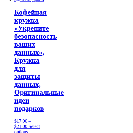
Кофейная
кружка
«Укрепите
безопасность
ваших
данных»,
Кружка
для
защиты
данных,
Оригинальные
идеи
подарков
$
17.00
–
Price
$
21.00
Select
range:
This
options