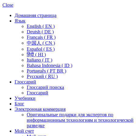
Close
Домашняя страница
Язык
English ( EN )
Deutsh ( DE )
Français ( FR )
中国人 ( CN )
Español ( ES )
हिंदी ( HI )
Italiano ( IT )
Bahasa Indonesia ( ID )
Português ( PT BR )
Pусский ( RU )
Глоссарий
Глоссарий поиска
Глоссарий
Учебники
Блог
Электронная коммерция
Оригинальные подарки для экспертов по
информационным технологиям и технологической
разведке
Мой счет