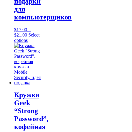
подарки
для
компьютерщиков
$
17.00
–
Price
$
21.00
Select
range:
This
options
$17.00
product
through
has
$21.00
multiple
variants.
The
options
may
be
chosen
on
Кружка
the
Geek
product
page
“Strong
Password”,
кофейная