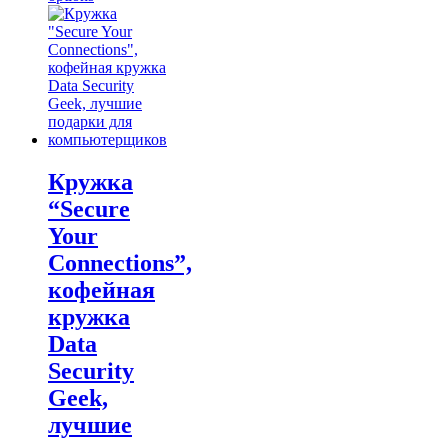
$17.00
product
through
has
$21.00
multiple
variants.
The
options
may
be
chosen
on
Кружка
the
“Secure
product
page
Your
Connections”,
кофейная
кружка
Data
Security
Geek,
лучшие