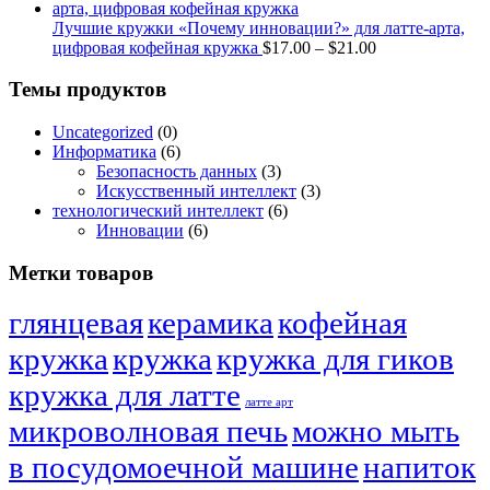
$17.00
through
Лучшие кружки «Почему инновации?» для латте-арта,
$21.00
Price
цифровая кофейная кружка
$
17.00
–
$
21.00
range:
$17.00
Темы продуктов
through
$21.00
Uncategorized
(0)
Информатика
(6)
Безопасность данных
(3)
Искусственный интеллект
(3)
технологический интеллект
(6)
Инновации
(6)
Метки товаров
глянцевая
керамика
кофейная
кружка
кружка
кружка для гиков
кружка для латте
латте арт
микроволновая печь
можно мыть
в посудомоечной машине
напиток