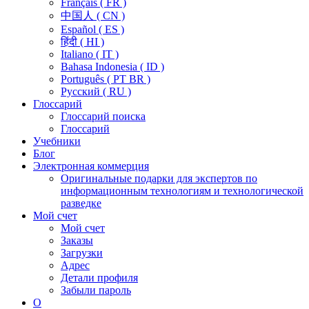
Français ( FR )
中国人 ( CN )
Español ( ES )
हिंदी ( HI )
Italiano ( IT )
Bahasa Indonesia ( ID )
Português ( PT BR )
Pусский ( RU )
Глоссарий
Глоссарий поиска
Глоссарий
Учебники
Блог
Электронная коммерция
Оригинальные подарки для экспертов по
информационным технологиям и технологической
разведке
Мой счет
Мой счет
Заказы
Загрузки
Адрес
Детали профиля
Забыли пароль
О