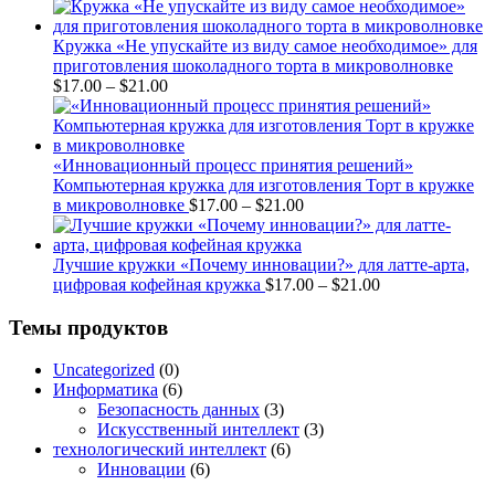
range:
$17.00
through
Кружка «Не упускайте из виду самое необходимое» для
$21.00
приготовления шоколадного торта в микроволновке
Price
$
17.00
–
$
21.00
range:
$17.00
through
$21.00
«Инновационный процесс принятия решений»
Компьютерная кружка для изготовления Торт в кружке
Price
в микроволновке
$
17.00
–
$
21.00
range:
$17.00
through
Лучшие кружки «Почему инновации?» для латте-арта,
$21.00
Price
цифровая кофейная кружка
$
17.00
–
$
21.00
range:
$17.00
Темы продуктов
through
$21.00
Uncategorized
(0)
Информатика
(6)
Безопасность данных
(3)
Искусственный интеллект
(3)
технологический интеллект
(6)
Инновации
(6)