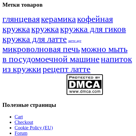
Метки товаров
глянцевая
керамика
кофейная
кружка
кружка
кружка для гиков
кружка для латте
латте арт
микроволновая печь
можно мыть
в посудомоечной машине
напиток
из кружки
рецепт латте
Полезные страницы
Cart
Checkout
Cookie Policy (EU)
Forum