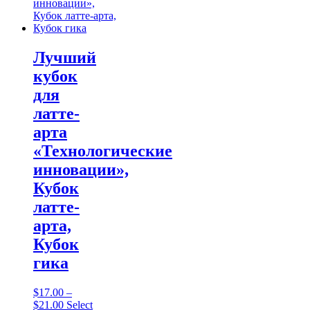
variants.
The
options
may
be
Лучший
chosen
кубок
on
the
для
product
латте-
page
арта
«Технологические
инновации»,
Кубок
латте-
арта,
Кубок
гика
$
17.00
–
Price
$
21.00
Select