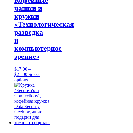
Кофейные
chosen
чашки и
on
the
кружки
product
«Технологическая
page
разведка
и
компьютерное
зрение»
$
17.00
–
Price
$
21.00
Select
range:
This
options
$17.00
product
through
has
$21.00
multiple
variants.
The
options
may
be
chosen
on