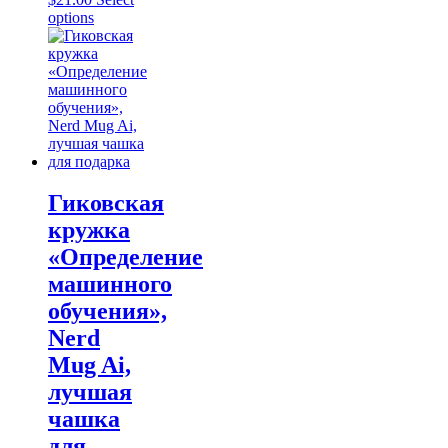
range:
This
options
$17.00
product
through
has
$21.00
multiple
variants.
The
options
may
be
chosen
on
Гиковская
the
кружка
product
page
«Определение
машинного
обучения»,
Nerd
Mug Ai,
лучшая
чашка
для