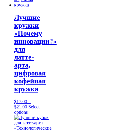
chosen
on
the
Лучшие
product
кружки
page
«Почему
инновации?»
для
латте-
арта,
цифровая
кофейная
кружка
$
17.00
–
Price
$
21.00
Select
range:
This
options
$17.00
product
through
has
$21.00
multiple