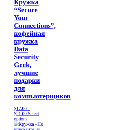
Кружка
the
“Secure
product
page
Your
Connections”,
кофейная
кружка
Data
Security
Geek,
лучшие
подарки
для
компьютерщиков
$
17.00
–
Price
$
21.00
Select
range:
This
options
$17.00
product
through
has