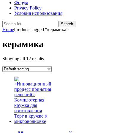
Форум
Privacy Policy
Условия использования
Search
Search
for:
Home
Products tagged “керамика”
керамика
Showing all 12 results