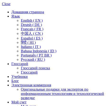
Close
Домашняя страница
Язык
English ( EN )
Deutsh ( DE )
Français ( FR )
中国人 ( CN )
Español ( ES )
हिंदी ( HI )
Italiano ( IT )
Bahasa Indonesia ( ID )
Português ( PT BR )
Pусский ( RU )
Глоссарий
Глоссарий поиска
Глоссарий
Учебники
Блог
Электронная коммерция
Оригинальные подарки для экспертов по
информационным технологиям и технологической
разведке
Мой счет