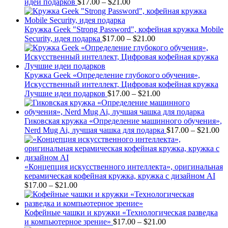
Price
идеи подарков
$
17.00
–
$
21.00
range:
$17.00
through
Кружка Geek "Strong Password", кофейная кружка Mobile
$21.00
Price
Security, идея подарка
$
17.00
–
$
21.00
range:
$17.00
through
$21.00
Кружка Geek «Определение глубокого обучения»,
Искусственный интеллект, Цифровая кофейная кружка
Price
Лучшие идеи подарков
$
17.00
–
$
21.00
range:
$17.00
through
Гиковская кружка «Определение машинного обучения»,
$21.00
Pr
Nerd Mug Ai, лучшая чашка для подарка
$
17.00
–
$
21.00
ra
$1
th
$2
«Концепция искусственного интеллекта», оригинальная
керамическая кофейная кружка, кружка с дизайном AI
Price
$
17.00
–
$
21.00
range:
$17.00
through
Кофейные чашки и кружки «Технологическая разведка
$21.00
Price
и компьютерное зрение»
$
17.00
–
$
21.00