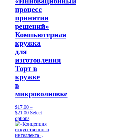
«Инновационный
процесс
принятия
решений»
Компьютерная
кружка
для
изготовления
Торт в
кружке
в
микроволновке
$
17.00
–
Price
$
21.00
Select
range:
This
options
$17.00
product
through
has
$21.00
multiple