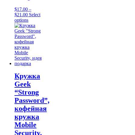
$
17.00
–
Price
$
21.00
Select
range:
This
options
$17.00
product
through
has
$21.00
multiple
variants.
The
options
may
be
chosen
on
Кружка
the
Geek
product
page
“Strong
Password”,
кофейная
кружка
Mobile
Security,