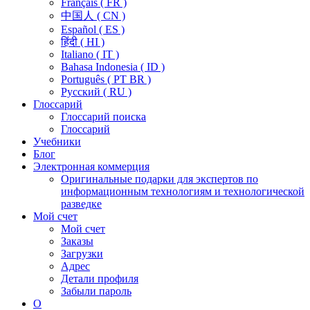
Français ( FR )
中国人 ( CN )
Español ( ES )
हिंदी ( HI )
Italiano ( IT )
Bahasa Indonesia ( ID )
Português ( PT BR )
Pусский ( RU )
Глоссарий
Глоссарий поиска
Глоссарий
Учебники
Блог
Электронная коммерция
Оригинальные подарки для экспертов по
информационным технологиям и технологической
разведке
Мой счет
Мой счет
Заказы
Загрузки
Адрес
Детали профиля
Забыли пароль
О