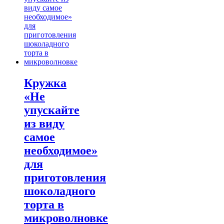
$21.00
multiple
variants.
The
options
may
be
chosen
on
the
Кружка
product
«Не
page
упускайте
из виду
самое
необходимое»
для
приготовления
шоколадного
торта в
микроволновке