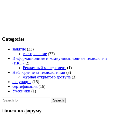
$21.00
multiple
variants.
The
options
may
be
chosen
on
Categories
the
product
занятие
(33)
page
тестирование
(33)
Информационные и коммуникационные технологии
(ИКТ)
(2)
Рекламный менеджмент
(1)
Наблюдение за технологиями
(3)
журнал открытого доступа
(3)
оккупация
(15)
сертификация
(16)
Учебники
(1)
Search
for:
Поиск по форуму