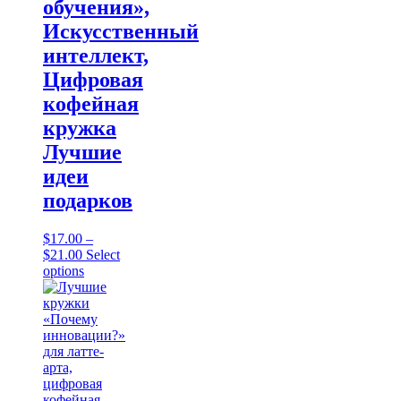
обучения»,
Искусственный
интеллект,
Цифровая
кофейная
кружка
Лучшие
идеи
подарков
$
17.00
–
Price
$
21.00
Select
range:
This
options
$17.00
product
through
has
$21.00
multiple
variants.
The
options
may
be