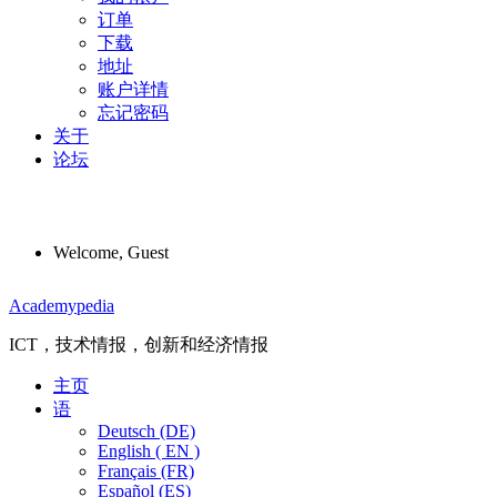
订单
下载
地址
账户详情
忘记密码
关于
论坛
Welcome, Guest
Menu
Academypedia
ICT，技术情报，创新和经济情报
主页
语
Deutsch (DE)
English ( EN )
Français (FR)
Español (ES)