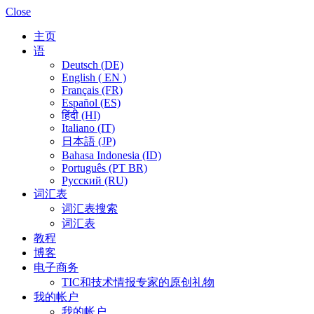
Close
主页
语
Deutsch (DE)
English ( EN )
Français (FR)
Español (ES)
हिंदी (HI)
Italiano (IT)
日本語 (JP)
Bahasa Indonesia (ID)
Português (PT BR)
Pусский (RU)
词汇表
词汇表搜索
词汇表
教程
博客
电子商务
TIC和技术情报专家的原创礼物
我的帐户
我的帐户