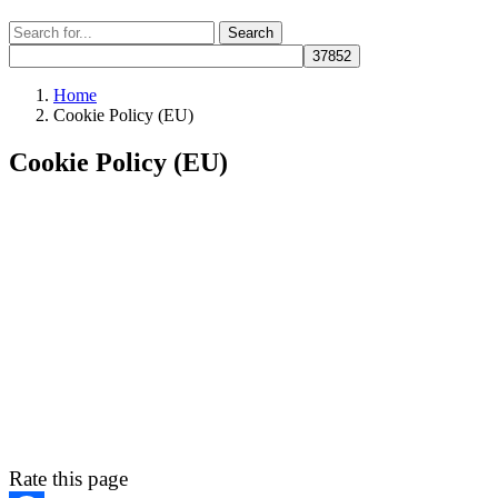
Search
Search
for:
Home
Cookie Policy (EU)
Cookie Policy (EU)
Rate this page