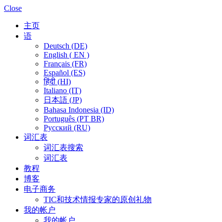
Close
主页
语
Deutsch (DE)
English ( EN )
Français (FR)
Español (ES)
हिंदी (HI)
Italiano (IT)
日本語 (JP)
Bahasa Indonesia (ID)
Português (PT BR)
Pусский (RU)
词汇表
词汇表搜索
词汇表
教程
博客
电子商务
TIC和技术情报专家的原创礼物
我的帐户
我的帐户