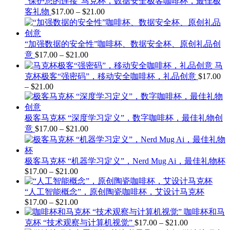
“保护您的连接”马克杯，数据安全极客咖啡杯，最佳极
价
客礼物
$
17.00
–
$
21.00
格
范
围：
“加强数据的安全性”咖啡杯、数据安全杯、原创礼品创
$17.00
价
意
$
17.00
–
$
21.00
至
格
马
$21.00
范
克杯极客“强密码”，移动安全咖啡杯，礼品创意
$
17.00
–
$
21.00
价
围：
$17.00
格
至
范
$21.00
极客马克杯 “深度学习定义”，数字咖啡杯，最佳礼物创
围：
价
意
$
17.00
–
$
21.00
$17.00
至
格
$21.00
范
围：
极客马克杯 “机器学习定义”，Nerd Mug Ai，最佳礼物杯
$17.00
$
17.00
–
$
21.00
价
至
格
$21.00
“人工智能概念”，原创陶瓷咖啡杯，艾设计马克杯
范
$
17.00
–
$
21.00
价
围：
咖啡杯和马
格
$17.00
价
克杯 “技术观察与计算机视觉”
$
17.00
–
$
21.00
至
范