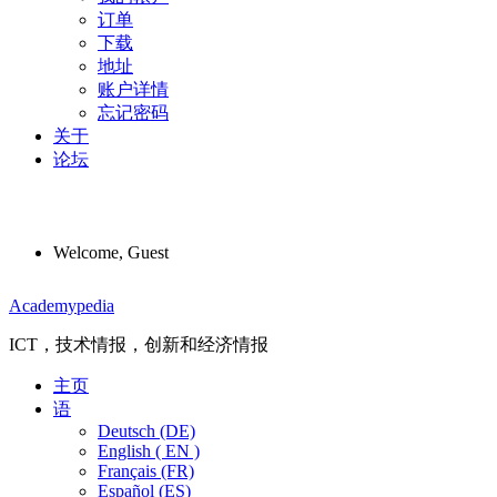
订单
下载
地址
账户详情
忘记密码
关于
论坛
Welcome, Guest
Menu
Academypedia
ICT，技术情报，创新和经济情报
主页
语
Deutsch (DE)
English ( EN )
Français (FR)
Español (ES)