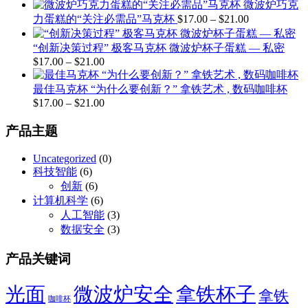
格
微波炉巧克
$21.00
围：
价
范
力蛋糕的“关注必需品”马克杯
$
17.00
–
$
21.00
$17.00
至
格
围：
$21.00
$17.00
范
“创新决策过程” 极客马克杯 微波炉杯子蛋糕 — 私密
至
$
17.00
–
$
21.00
价
围：
$21.00
$17.00
格
至
最佳马克杯 “为什么要创新？” 拿铁艺术 , 数码咖啡杯
范
$21.00
$
17.00
–
$
21.00
价
围：
格
$17.00
产品主题
至
范
$21.00
围：
Uncategorized
(0)
$17.00
科技智能
(6)
至
创新
(6)
$21.00
计算机科学
(6)
人工智能
(3)
数据安全
(3)
产品关键词
光面
微波炉安全
拿铁杯子
拿铁
咖啡杯