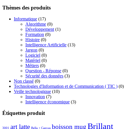
de
21.00€
prix :
Thèmes des produits
17.00€
à
Informatique
(17)
21.00€
Algorithme
(0)
Développement
(1)
Formation
(0)
Histoire
(0)
Intelligence Artificielle
(13)
Jargon
(0)
Logiciel
(0)
Matériel
(0)
Métiers
(0)
Question - Réponse
(0)
Sécurité des données
(3)
Non classé
(0)
Technologies d'Information et de Communication ( TIC )
(0)
Veille technologique
(10)
Innovation
(7)
Intelligence économique
(3)
Étiquettes produit
Brillant
boisson mug
art latte
3001
Bella + Canvas