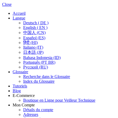
Close
Accueil
Langue
Deutsch ( DE )
English ( EN )
中国人 (CN)
Español (ES)
हिंदी (HI)
Italiano (IT)
日本語 (JP)
Bahasa Indonesia (ID)
Português (PT BR)
Pусский (RU)
Glossaire
Recherche dans le Glossaire
Index du Glossaire
Tutoriels
Blog
E-Commerce
Boutique en Ligne pour Veilleur Technique
Mon Compte
Détails du compte
Adresses