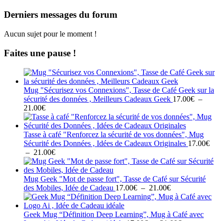
Derniers messages du forum
Aucun sujet pour le moment !
Faites une pause !
Mug "Sécurisez vos Connexions", Tasse de Café Geek sur la
sécurité des données , Meilleurs Cadeaux Geek
17.00
€
–
Plage
21.00
€
de
prix :
17.00€
Tasse à café "Renforcez la sécurité de vos données", Mug
à
Sécurité des Données , Idées de Cadeaux Originales
17.00
€
21.00€
Plage
–
21.00
€
de
prix :
17.00€
Mug Geek "Mot de passe fort", Tasse de Café sur Sécurité
à
Plage
des Mobiles, Idée de Cadeau
17.00
€
–
21.00
€
21.00€
de
prix :
17.00€
Geek Mug “Définition Deep Learning”, Mug à Café avec