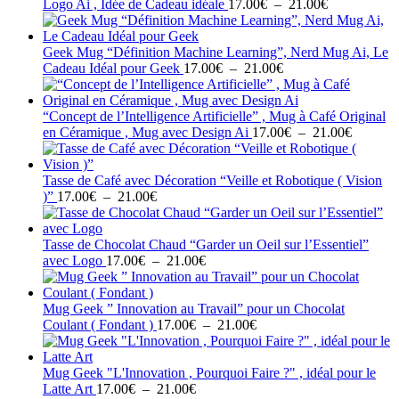
à
Plage
Logo Ai , Idée de Cadeau idéale
17.00
€
–
21.00
€
21.00€
de
prix :
17.00€
Geek Mug “Définition Machine Learning”, Nerd Mug Ai, Le
Plage
à
Cadeau Idéal pour Geek
17.00
€
–
21.00
€
de
21.00€
prix :
17.00€
“Concept de l’Intelligence Artificielle” , Mug à Café Original
à
Plage
en Céramique , Mug avec Design Ai
17.00
€
–
21.00
€
21.00€
de
prix :
17.00€
Tasse de Café avec Décoration “Veille et Robotique ( Vision
Plage
à
)”
17.00
€
–
21.00
€
de
21.00€
prix :
17.00€
Tasse de Chocolat Chaud “Garder un Oeil sur l’Essentiel”
à
Plage
avec Logo
17.00
€
–
21.00
€
21.00€
de
prix :
17.00€
Mug Geek ” Innovation au Travail” pour un Chocolat
à
Plage
Coulant ( Fondant )
17.00
€
–
21.00
€
21.00€
de
prix :
17.00€
Mug Geek "L'Innovation , Pourquoi Faire ?" , idéal pour le
Plage
à
Latte Art
17.00
€
–
21.00
€