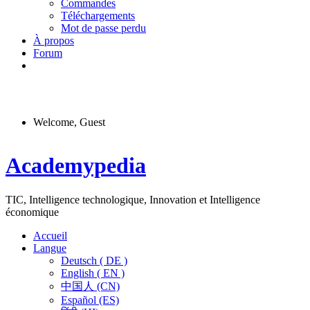
Commandes
Téléchargements
Mot de passe perdu
À propos
Forum
Welcome, Guest
Menu
Academypedia
TIC, Intelligence technologique, Innovation et Intelligence
économique
Accueil
Langue
Deutsch ( DE )
English ( EN )
中国人 (CN)
Español (ES)