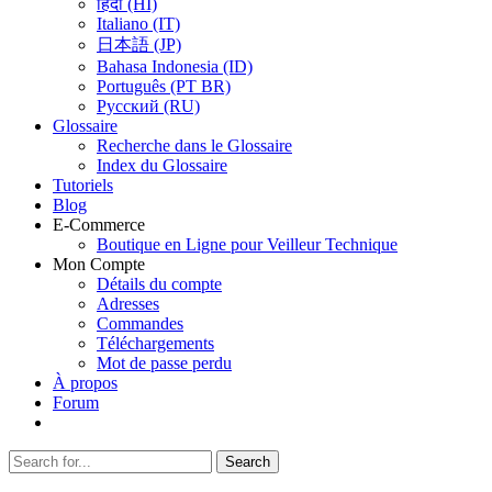
हिंदी (HI)
Italiano (IT)
日本語 (JP)
Bahasa Indonesia (ID)
Português (PT BR)
Pусский (RU)
Glossaire
Recherche dans le Glossaire
Index du Glossaire
Tutoriels
Blog
E-Commerce
Boutique en Ligne pour Veilleur Technique
Mon Compte
Détails du compte
Adresses
Commandes
Téléchargements
Mot de passe perdu
À propos
Forum
Search
Search
for: