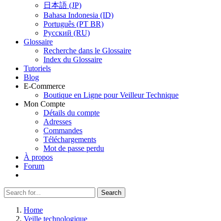
日本語 (JP)
Bahasa Indonesia (ID)
Português (PT BR)
Pусский (RU)
Glossaire
Recherche dans le Glossaire
Index du Glossaire
Tutoriels
Blog
E-Commerce
Boutique en Ligne pour Veilleur Technique
Mon Compte
Détails du compte
Adresses
Commandes
Téléchargements
Mot de passe perdu
À propos
Forum
Search
Search
for:
Home
Veille technologique