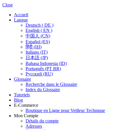
Close
Accueil
Langue
Deutsch ( DE )
English ( EN )
中国人 (CN)
Español (ES)
हिंदी (HI)
Italiano (IT)
日本語 (JP)
Bahasa Indonesia (ID)
Português (PT BR)
Pусский (RU)
Glossaire
Recherche dans le Glossaire
Index du Glossaire
Tutoriels
Blog
E-Commerce
Boutique en Ligne pour Veilleur Technique
Mon Compte
Détails du compte
Adresses