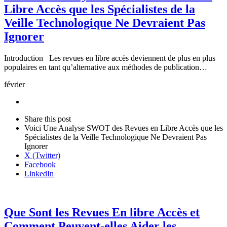
Libre Accès que les Spécialistes de la
Veille Technologique Ne Devraient Pas
Ignorer
Introduction Les revues en libre accès deviennent de plus en plus
populaires en tant qu’alternative aux méthodes de publication…
février
Share
this
Close
Share this post
post
sharing
Voici Une Analyse SWOT des Revues en Libre Accès que les
box
Spécialistes de la Veille Technologique Ne Devraient Pas
Ignorer
X (Twitter)
Facebook
LinkedIn
Que Sont les Revues En libre Accès et
Comment Peuvent-elles Aider les