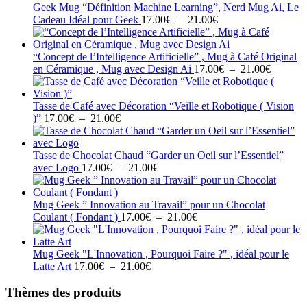
17.00€
Geek Mug “Définition Machine Learning”, Nerd Mug Ai, Le
Plage
à
Cadeau Idéal pour Geek
17.00
€
–
21.00
€
de
21.00€
prix :
17.00€
“Concept de l’Intelligence Artificielle” , Mug à Café Original
à
Plage
en Céramique , Mug avec Design Ai
17.00
€
–
21.00
€
21.00€
de
prix :
17.00€
Tasse de Café avec Décoration “Veille et Robotique ( Vision
Plage
à
)”
17.00
€
–
21.00
€
de
21.00€
prix :
17.00€
Tasse de Chocolat Chaud “Garder un Oeil sur l’Essentiel”
à
Plage
avec Logo
17.00
€
–
21.00
€
21.00€
de
prix :
17.00€
Mug Geek ” Innovation au Travail” pour un Chocolat
à
Plage
Coulant ( Fondant )
17.00
€
–
21.00
€
21.00€
de
prix :
17.00€
Mug Geek "L'Innovation , Pourquoi Faire ?" , idéal pour le
Plage
à
Latte Art
17.00
€
–
21.00
€
de
21.00€
prix :
Thèmes des produits
17.00€