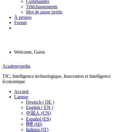
Commandes
Téléchargements
Mot de passe perdu
À propos
Forum
Welcome, Guest
Menu
Academypedia
TIC, Intelligence technologique, Innovation et Intelligence
économique
Accueil
Langue
Deutsch ( DE )
English ( EN )
中国人 (CN)
Español (ES)
हिंदी (HI)
Italiano (IT)