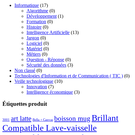
à
Informatique
(17)
21.00€
Algorithme
(0)
Développement
(1)
Formation
(0)
Histoire
(0)
Intelligence Artificielle
(13)
Jargon
(0)
Logiciel
(0)
Matériel
(0)
Métiers
(0)
Question - Réponse
(0)
Sécurité des données
(3)
Non classé
(0)
Technologies d'Information et de Communication ( TIC )
(0)
Veille technologique
(10)
Innovation
(7)
Intelligence économique
(3)
Étiquettes produit
Brillant
boisson mug
art latte
3001
Bella + Canvas
Compatible Lave-vaisselle