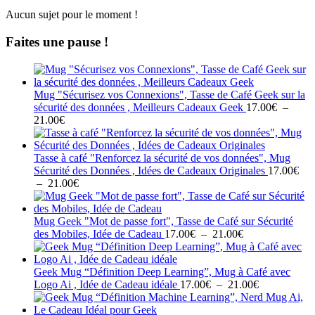
Aucun sujet pour le moment !
Faites une pause !
Mug "Sécurisez vos Connexions", Tasse de Café Geek sur la
sécurité des données , Meilleurs Cadeaux Geek
17.00
€
–
Plage
21.00
€
de
prix :
17.00€
Tasse à café "Renforcez la sécurité de vos données", Mug
à
Sécurité des Données , Idées de Cadeaux Originales
17.00
€
21.00€
Plage
–
21.00
€
de
prix :
17.00€
Mug Geek "Mot de passe fort", Tasse de Café sur Sécurité
à
Plage
des Mobiles, Idée de Cadeau
17.00
€
–
21.00
€
21.00€
de
prix :
17.00€
Geek Mug “Définition Deep Learning”, Mug à Café avec
à
Plage
Logo Ai , Idée de Cadeau idéale
17.00
€
–
21.00
€
21.00€
de
prix :