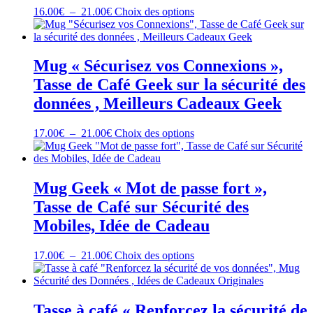
être
Plage
Ce
16.00
€
–
21.00
€
Choix des options
choisies
de
produit
sur
prix :
a
la
16.00€
plusieurs
page
à
variations.
Mug « Sécurisez vos Connexions »,
du
21.00€
Les
Tasse de Café Geek sur la sécurité des
produit
options
peuvent
données , Meilleurs Cadeaux Geek
être
choisies
Plage
Ce
17.00
€
–
21.00
€
Choix des options
sur
de
produit
la
prix :
a
page
17.00€
plusieurs
du
à
variations.
Mug Geek « Mot de passe fort »,
produit
21.00€
Les
Tasse de Café sur Sécurité des
options
peuvent
Mobiles, Idée de Cadeau
être
choisies
Plage
Ce
17.00
€
–
21.00
€
Choix des options
sur
de
produit
la
prix :
a
page
17.00€
plusieurs
du
à
variations.
Tasse à café « Renforcez la sécurité de
produit