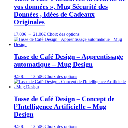
21.00€
Les
vos données », Mug Sécurité des
options
peuvent
Données , Idées de Cadeaux
être
Originales
choisies
sur
la
Plage
Ce
17.00
€
–
21.00
€
Choix des options
page
de
produit
du
prix :
a
produit
17.00€
plusieurs
à
variations.
Tasse de Café Design – Apprentissage
21.00€
Les
automatique – Mug Design
options
peuvent
être
Plage
Ce
9.50
€
–
13.50
€
Choix des options
choisies
de
produit
sur
prix :
a
la
9.50€
plusieurs
page
à
variations.
Tasse de Café Design – Concept de
du
13.50€
Les
l’Intelligence Artificielle – Mug
produit
options
peuvent
Design
être
choisies
Plage
Ce
9.50
€
–
13.50
€
Choix des options
sur