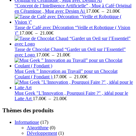
17.00€
“Concept de l’Intelligence Artificielle” , Mug à Café Original
à
Plage
en Céramique , Mug avec Design Ai
17.00
€
–
21.00
€
21.00€
de
prix :
17.00€
Tasse de Café avec Décoration “Veille et Robotique ( Vision
Plage
à
)”
17.00
€
–
21.00
€
de
21.00€
prix :
17.00€
Tasse de Chocolat Chaud “Garder un Oeil sur l’Essentiel”
à
Plage
avec Logo
17.00
€
–
21.00
€
21.00€
de
prix :
17.00€
Mug Geek ” Innovation au Travail” pour un Chocolat
à
Plage
Coulant ( Fondant )
17.00
€
–
21.00
€
21.00€
de
prix :
17.00€
Mug Geek "L'Innovation , Pourquoi Faire ?" , idéal pour le
Plage
à
Latte Art
17.00
€
–
21.00
€
de
21.00€
prix :
Thèmes des produits
17.00€
à
Informatique
(17)
21.00€
Algorithme
(0)
Développement
(1)