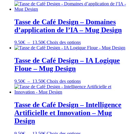
de
produit
la
prix :
a
page
9.50€
plusieurs
du
à
variations.
Tasse de Café Design – Domaines
produit
13.50€
Les
d’application de l’IA – Mug Design
options
peuvent
être
Plage
Ce
9.50
€
–
13.50
€
Choix des options
choisies
de
produit
sur
prix :
a
la
9.50€
plusieurs
Tasse de Café Design – IA Logique
page
à
variations.
Floue – Mug Design
du
13.50€
Les
produit
options
peuvent
Plage
Ce
9.50
€
–
13.50
€
Choix des options
être
de
produit
choisies
prix :
a
sur
9.50€
plusieurs
la
à
variations.
Tasse de Café Design – Intelligence
page
13.50€
Les
Artificielle et Innovation – Mug
du
options
produit
peuvent
Design
être
choisies
Plage
Ce
9.50
€
–
13.50
€
Choix des options