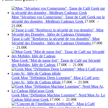
Mug "Sécurisez vos Connexions", Tasse de Café Geek sur la
sécurité des données , Meilleurs Cadeaux Geek
17.00
€
–
Plage
21.00
€
de
prix :
17.00€
Tasse à café "Renforcez la sécurité de vos données", Mug
à
Sécurité des Données , Idées de Cadeaux Originales
17.00
€
21.00€
Plage
–
21.00
€
de
prix :
17.00€
Mug Geek "Mot de passe fort", Tasse de Café sur Sécurité
à
Plage
des Mobiles, Idée de Cadeau
17.00
€
–
21.00
€
21.00€
de
prix :
17.00€
Geek Mug “Définition Deep Learning”, Mug à Café avec
à
Plage
Logo Ai , Idée de Cadeau idéale
17.00
€
–
21.00
€
21.00€
de
prix :
17.00€
Geek Mug “Définition Machine Learning”, Nerd Mug Ai, Le
Plage
à
Cadeau Idéal pour Geek
17.00
€
–
21.00
€
de
21.00€
prix :