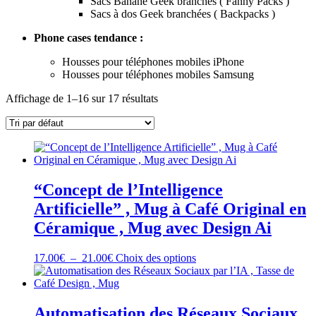
Sacs Banane Geek branchés ( Fanny Packs )
Sacs à dos Geek branchées ( Backpacks )
Phone cases tendance :
Housses pour téléphones mobiles iPhone
Housses pour téléphones mobiles Samsung
Affichage de 1–16 sur 17 résultats
“Concept de l’Intelligence
Artificielle” , Mug à Café Original en
Céramique , Mug avec Design Ai
Plage
Ce
17.00
€
–
21.00
€
Choix des options
de
produit
prix :
a
17.00€
plusieurs
à
variations.
Automatisation des Réseaux Sociaux