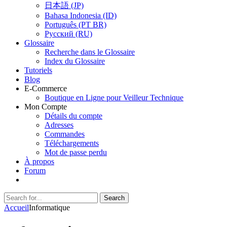
日本語 (JP)
Bahasa Indonesia (ID)
Português (PT BR)
Pусский (RU)
Glossaire
Recherche dans le Glossaire
Index du Glossaire
Tutoriels
Blog
E-Commerce
Boutique en Ligne pour Veilleur Technique
Mon Compte
Détails du compte
Adresses
Commandes
Téléchargements
Mot de passe perdu
À propos
Forum
Search
Search
for:
Accueil
Informatique