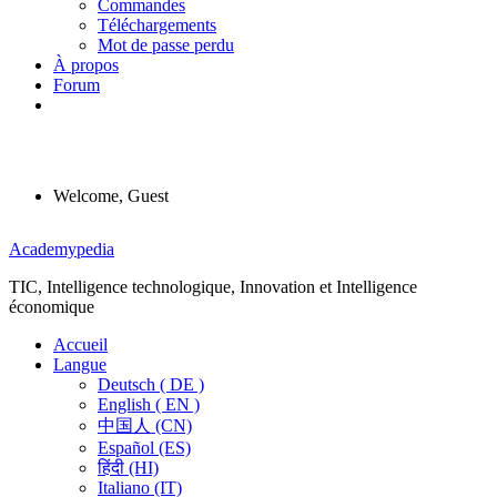
Commandes
Téléchargements
Mot de passe perdu
À propos
Forum
Welcome, Guest
Menu
Academypedia
TIC, Intelligence technologique, Innovation et Intelligence
économique
Accueil
Langue
Deutsch ( DE )
English ( EN )
中国人 (CN)
Español (ES)
हिंदी (HI)
Italiano (IT)