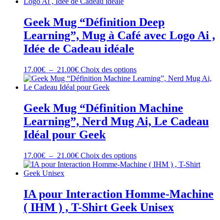
prix :
a
page
16.00€
plusieurs
du
à
variations.
Geek Mug “Définition Deep
produit
20.00€
Les
Learning”, Mug à Café avec Logo Ai ,
options
peuvent
Idée de Cadeau idéale
être
choisies
Plage
Ce
17.00
€
–
21.00
€
Choix des options
sur
de
produit
la
prix :
a
page
17.00€
plusieurs
du
à
variations.
Geek Mug “Définition Machine
produit
21.00€
Les
Learning”, Nerd Mug Ai, Le Cadeau
options
peuvent
Idéal pour Geek
être
choisies
Plage
Ce
17.00
€
–
21.00
€
Choix des options
sur
de
produit
la
prix :
a
page
17.00€
plusieurs
du
à
variations.
IA pour Interaction Homme-Machine
produit
21.00€
Les
( IHM ) , T-Shirt Geek Unisex
options
peuvent