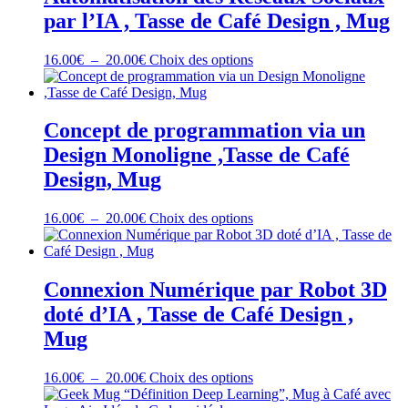
21.00€
Les
par l’IA , Tasse de Café Design , Mug
options
peuvent
être
Plage
Ce
16.00
€
–
20.00
€
Choix des options
choisies
de
produit
sur
prix :
a
la
16.00€
plusieurs
page
à
variations.
Concept de programmation via un
du
20.00€
Les
Design Monoligne ,Tasse de Café
produit
options
peuvent
Design, Mug
être
choisies
Plage
Ce
16.00
€
–
20.00
€
Choix des options
sur
de
produit
la
prix :
a
page
16.00€
plusieurs
du
à
variations.
Connexion Numérique par Robot 3D
produit
20.00€
Les
doté d’IA , Tasse de Café Design ,
options
peuvent
Mug
être
choisies
Plage
Ce
16.00
€
–
20.00
€
Choix des options
sur
de
produit
la