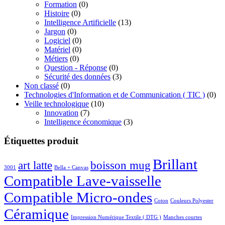
Formation
(0)
Histoire
(0)
Intelligence Artificielle
(13)
Jargon
(0)
Logiciel
(0)
Matériel
(0)
Métiers
(0)
Question - Réponse
(0)
Sécurité des données
(3)
Non classé
(0)
Technologies d'Information et de Communication ( TIC )
(0)
Veille technologique
(10)
Innovation
(7)
Intelligence économique
(3)
Étiquettes produit
Brillant
boisson mug
art latte
3001
Bella + Canvas
Compatible Lave-vaisselle
Compatible Micro-ondes
Coton
Couleurs Polyester
Céramique
Impression Numérique Textile ( DTG )
Manches courtes