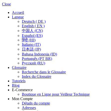
Close
Accueil
Langue
Deutsch ( DE )
English ( EN )
中国人 (CN)
Español (ES)
हिंदी (HI)
Italiano (IT)
日本語 (JP)
Bahasa Indonesia (ID)
Português (PT BR)
Pусский (RU)
Glossaire
Recherche dans le Glossaire
Index du Glossaire
Tutoriels
Blog
E-Commerce
Boutique en Ligne pour Veilleur Technique
Mon Compte
Détails du compte
Adresses