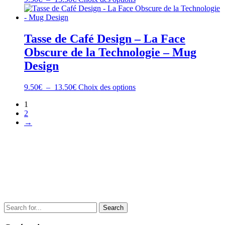
sur
de
produit
la
prix :
a
page
9.50€
plusieurs
du
à
variations.
Tasse de Café Design – La Face
produit
13.50€
Les
Obscure de la Technologie – Mug
options
peuvent
Design
être
choisies
Plage
Ce
9.50
€
–
13.50
€
Choix des options
sur
de
produit
la
1
prix :
a
page
2
9.50€
plusieurs
du
→
à
variations.
produit
13.50€
Les
options
peuvent
être
choisies
sur
la
page
du
Search
produit
for: