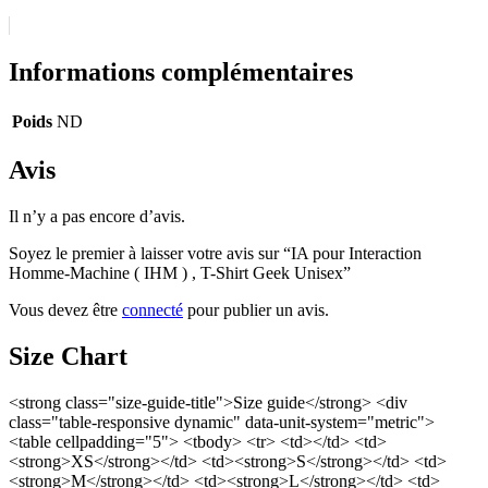
Informations complémentaires
Poids
ND
Avis
Il n’y a pas encore d’avis.
Soyez le premier à laisser votre avis sur “IA pour Interaction
Homme-Machine ( IHM ) , T-Shirt Geek Unisex”
Vous devez être
connecté
pour publier un avis.
Size Chart
<strong class="size-guide-title">Size guide</strong> <div
class="table-responsive dynamic" data-unit-system="metric">
<table cellpadding="5"> <tbody> <tr> <td></td> <td>
<strong>XS</strong></td> <td><strong>S</strong></td> <td>
<strong>M</strong></td> <td><strong>L</strong></td> <td>