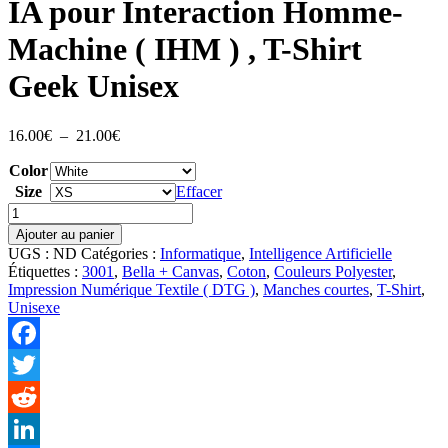
IA pour Interaction Homme-
Machine ( IHM ) , T-Shirt
Geek Unisex
Plage
16.00
€
–
21.00
€
de
Color
prix :
16.00€
Size
Effacer
à
quantité
21.00€
de
Ajouter au panier
IA
UGS :
ND
Catégories :
Informatique
,
Intelligence Artificielle
pour
Étiquettes :
3001
,
Bella + Canvas
,
Coton
,
Couleurs Polyester
,
Interaction
Impression Numérique Textile ( DTG )
,
Manches courtes
,
T-Shirt
,
Homme-
Unisexe
Machine
(
IHM
Facebook
)
,
Twitter
T-
Shirt
Reddit
Geek