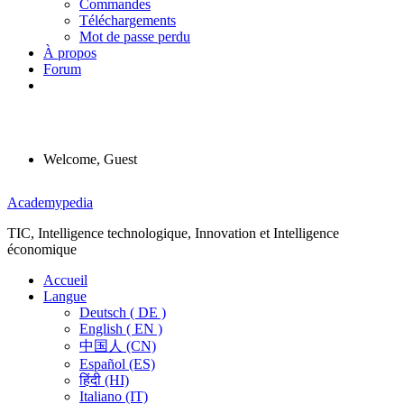
Commandes
Téléchargements
Mot de passe perdu
À propos
Forum
Welcome, Guest
Menu
Academypedia
TIC, Intelligence technologique, Innovation et Intelligence
économique
Accueil
Langue
Deutsch ( DE )
English ( EN )
中国人 (CN)
Español (ES)
हिंदी (HI)
Italiano (IT)