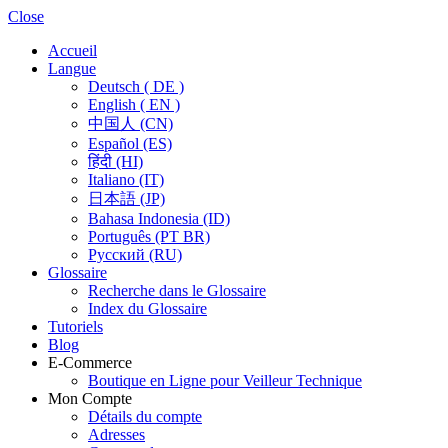
Close
Accueil
Langue
Deutsch ( DE )
English ( EN )
中国人 (CN)
Español (ES)
हिंदी (HI)
Italiano (IT)
日本語 (JP)
Bahasa Indonesia (ID)
Português (PT BR)
Pусский (RU)
Glossaire
Recherche dans le Glossaire
Index du Glossaire
Tutoriels
Blog
E-Commerce
Boutique en Ligne pour Veilleur Technique
Mon Compte
Détails du compte
Adresses