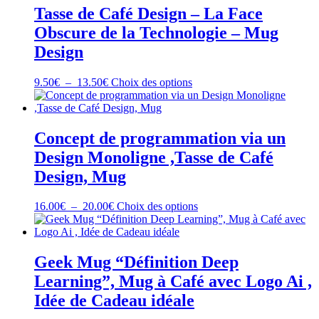
à
variations.
Tasse de Café Design – La Face
21.00€
Les
Obscure de la Technologie – Mug
options
peuvent
Design
être
choisies
Plage
Ce
9.50
€
–
13.50
€
Choix des options
sur
de
produit
la
prix :
a
page
9.50€
plusieurs
du
à
variations.
Concept de programmation via un
produit
13.50€
Les
Design Monoligne ,Tasse de Café
options
peuvent
Design, Mug
être
choisies
Plage
Ce
16.00
€
–
20.00
€
Choix des options
sur
de
produit
la
prix :
a
page
16.00€
plusieurs
du
à
variations.
Geek Mug “Définition Deep
produit
20.00€
Les
Learning”, Mug à Café avec Logo Ai ,
options
peuvent
Idée de Cadeau idéale
être