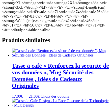
<strong>XL</strong></td> <td><strong>2XL</strong></td> <td>
<strong>3XL</strong></td> </tr> <tr> <td><strong>Length (cm)
</strong></td> <td>69</td> <td>71</td> <td>74</td> <td>76</td>
<td>79</td> <td>81</td> <td>84</td> </tr> <tr> <td>
<strong>Width (cm)</strong></td> <td>42</td> <td>46</td>
<td>51</td> <td>56</td> <td>61</td> <td>66</td> <td>71</td>
</tr> </tbody> </table> </div>
Produits similaires
Tasse à café « Renforcez la sécurité de
vos données », Mug Sécurité des
Données , Idées de Cadeaux
Originales
Plage
Ce
17.00
€
–
21.00
€
Choix des options
de
produit
prix :
a
17.00€
plusieurs