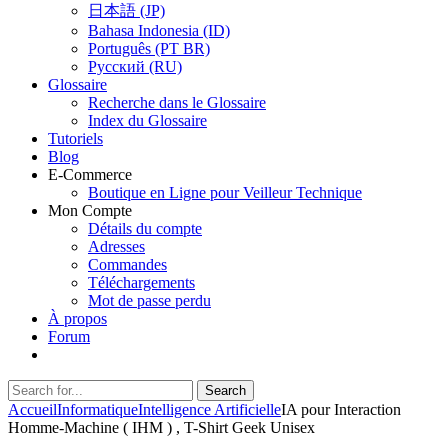
日本語 (JP)
Bahasa Indonesia (ID)
Português (PT BR)
Pусский (RU)
Glossaire
Recherche dans le Glossaire
Index du Glossaire
Tutoriels
Blog
E-Commerce
Boutique en Ligne pour Veilleur Technique
Mon Compte
Détails du compte
Adresses
Commandes
Téléchargements
Mot de passe perdu
À propos
Forum
Search
Search
for:
Accueil
Informatique
Intelligence Artificielle
IA pour Interaction
Homme-Machine ( IHM ) , T-Shirt Geek Unisex