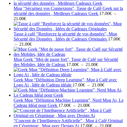
Mug "Sécurisez vos Connexions", Tasse de Café Geek sur la
sécurité des données , Meilleurs Cadeaux Geek
17.00
€
–
Plage
21.00
€
de
prix :
17.00€
Tasse à café "Renforcez la sécurité de vos données", Mug
à
Sécurité des Données , Idées de Cadeaux Originales
17.00
€
21.00€
Plage
–
21.00
€
de
prix :
17.00€
Mug Geek "Mot de passe fort", Tasse de Café sur Sécurité
à
Plage
des Mobiles, Idée de Cadeau
17.00
€
–
21.00
€
21.00€
de
prix :
17.00€
Geek Mug “Définition Deep Learning”, Mug à Café avec
à
Plage
Logo Ai , Idée de Cadeau idéale
17.00
€
–
21.00
€
21.00€
de
prix :
17.00€
Geek Mug “Définition Machine Learning”, Nerd Mug Ai, Le
Plage
à
Cadeau Idéal pour Geek
17.00
€
–
21.00
€
de
21.00€
prix :
17.00€
“Concept de l’Intelligence Artificielle” , Mug à Café Original
à
Plage
en Céramique , Mug avec Design Ai
17.00
€
–
21.00
€