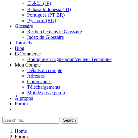
日本語 (JP)
Bahasa Indonesia (ID)
Português (PT BR)
Pусский (RU)
Glossaire
Recherche dans le Glossaire
Index du Glossaire
Tutoriels
Blog
E-Commerce
Boutique en Ligne pour Veilleur Technique
Mon Compte
Détails du compte
Adresses
Commandes
Téléchargements
Mot de passe perdu
À propos
Forum
Search
Search
for:
Home
Forum