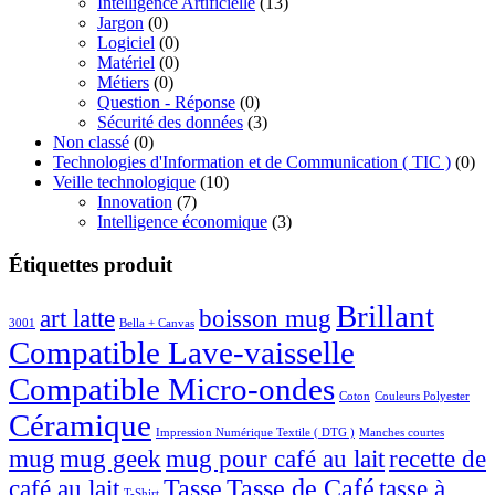
Intelligence Artificielle
(13)
Jargon
(0)
Logiciel
(0)
Matériel
(0)
Métiers
(0)
Question - Réponse
(0)
Sécurité des données
(3)
Non classé
(0)
Technologies d'Information et de Communication ( TIC )
(0)
Veille technologique
(10)
Innovation
(7)
Intelligence économique
(3)
Étiquettes produit
Brillant
boisson mug
art latte
3001
Bella + Canvas
Compatible Lave-vaisselle
Compatible Micro-ondes
Coton
Couleurs Polyester
Céramique
Impression Numérique Textile ( DTG )
Manches courtes
mug
mug geek
mug pour café au lait
recette de
café au lait
Tasse
Tasse de Café
tasse à
T-Shirt