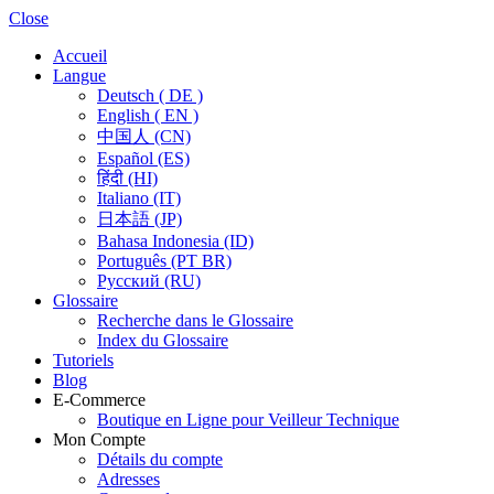
Close
Accueil
Langue
Deutsch ( DE )
English ( EN )
中国人 (CN)
Español (ES)
हिंदी (HI)
Italiano (IT)
日本語 (JP)
Bahasa Indonesia (ID)
Português (PT BR)
Pусский (RU)
Glossaire
Recherche dans le Glossaire
Index du Glossaire
Tutoriels
Blog
E-Commerce
Boutique en Ligne pour Veilleur Technique
Mon Compte
Détails du compte
Adresses