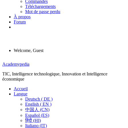
Commandes
Téléchargements
Mot de passe perdu
À propos
Forum
Welcome, Guest
Menu
Academypedia
TIC, Intelligence technologique, Innovation et Intelligence
économique
Accueil
Langue
Deutsch ( DE )
English ( EN )
中国人 (CN)
Español (ES)
हिंदी (HI)
Italiano (IT)