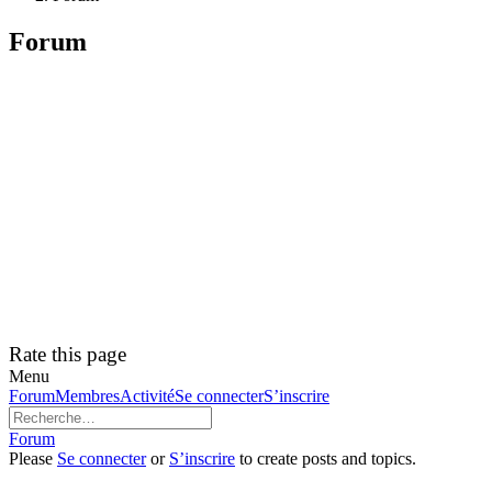
Forum
Rate this page
Menu
Navigation
Forum
Membres
Activité
Se connecter
S’inscrire
du
forum
Fil
Forum
d’Ariane
Please
Se connecter
or
S’inscrire
to create posts and topics.
du