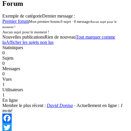
forum –
Forum
Vous
êtes
Exemple de catégorie
Dernier message :
ici :
Premier forum
Mon premier forum.
0 sujet · 0 message
Aucun sujet pour le
moment !
Aucun sujet pour le moment !
Nouvelles publications
Rien de nouveau
Tout marquer comme
lu
Afficher les sujets non lus
Statistiques
0
Sujets
0
Messages
0
Vues
1
Utilisateurs
1
En ligne
Membre le plus récent :
David Donisa
·
Actuellement en ligne :
1
invité
Facebook