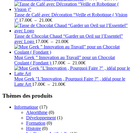
21.00€
de
prix :
17.00€
Tasse de Café avec Décoration “Veille et Robotique ( Vision
Plage
à
)”
17.00
€
–
21.00
€
de
21.00€
prix :
17.00€
Tasse de Chocolat Chaud “Garder un Oeil sur l’Essentiel”
à
Plage
avec Logo
17.00
€
–
21.00
€
21.00€
de
prix :
17.00€
Mug Geek ” Innovation au Travail” pour un Chocolat
à
Plage
Coulant ( Fondant )
17.00
€
–
21.00
€
21.00€
de
prix :
17.00€
Mug Geek "L'Innovation , Pourquoi Faire ?" , idéal pour le
Plage
à
Latte Art
17.00
€
–
21.00
€
de
21.00€
prix :
Thèmes des produits
17.00€
à
Informatique
(17)
21.00€
Algorithme
(0)
Développement
(1)
Formation
(0)
Histoire
(0)