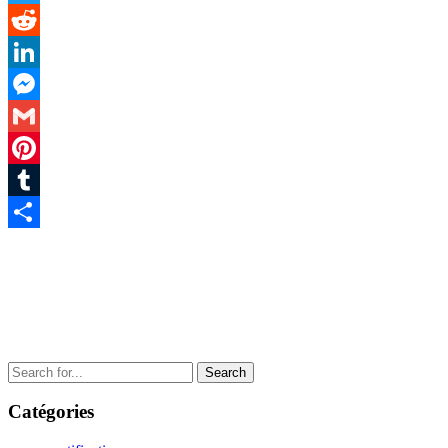
Twitter
Reddit
LinkedIn
Messenger
Gmail
Pinterest
Tumblr
Partager
Search
for:
Catégories