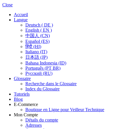
Close
Accueil
Langue
Deutsch ( DE )
English ( EN )
中国人 (CN)
Español (ES)
हिंदी (HI)
Italiano (IT)
日本語 (JP)
Bahasa Indonesia (ID)
Português (PT BR)
Pусский (RU)
Glossaire
Recherche dans le Glossaire
Index du Glossaire
Tutoriels
Blog
E-Commerce
Boutique en Ligne pour Veilleur Technique
Mon Compte
Détails du compte
Adresses