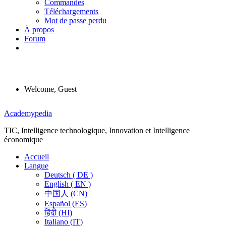
Commandes
Téléchargements
Mot de passe perdu
À propos
Forum
Welcome, Guest
Menu
Academypedia
TIC, Intelligence technologique, Innovation et Intelligence
économique
Accueil
Langue
Deutsch ( DE )
English ( EN )
中国人 (CN)
Español (ES)
हिंदी (HI)
Italiano (IT)