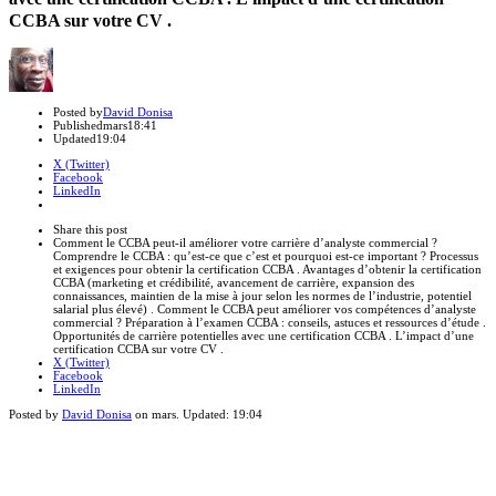
CCBA sur votre CV .
Author
Posted by
David Donisa
Published
mars
18:41
Updated
19:04
X (Twitter)
Facebook
LinkedIn
Share
this
Close
Share this post
post
sharing
Comment le CCBA peut-il améliorer votre carrière d’analyste commercial ?
box
Comprendre le CCBA : qu’est-ce que c’est et pourquoi est-ce important ? Processus
et exigences pour obtenir la certification CCBA . Avantages d’obtenir la certification
CCBA (marketing et crédibilité, avancement de carrière, expansion des
connaissances, maintien de la mise à jour selon les normes de l’industrie, potentiel
salarial plus élevé) . Comment le CCBA peut améliorer vos compétences d’analyste
commercial ? Préparation à l’examen CCBA : conseils, astuces et ressources d’étude .
Opportunités de carrière potentielles avec une certification CCBA . L’impact d’une
certification CCBA sur votre CV .
X (Twitter)
Facebook
LinkedIn
Posted by
David Donisa
on
mars
. Updated:
19:04