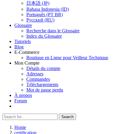
日本語 (JP)
Bahasa Indonesia (ID)
Português (PT BR)
Pусский (RU)
Glossaire
Recherche dans le Glossaire
Index du Glossaire
Tutoriels
Blog
E-Commerce
Boutique en Ligne pour Veilleur Technique
Mon Compte
Détails du compte
Adresses
Commandes
Téléchargements
Mot de passe perdu
À propos
Forum
Search
Search
for:
Home
certification