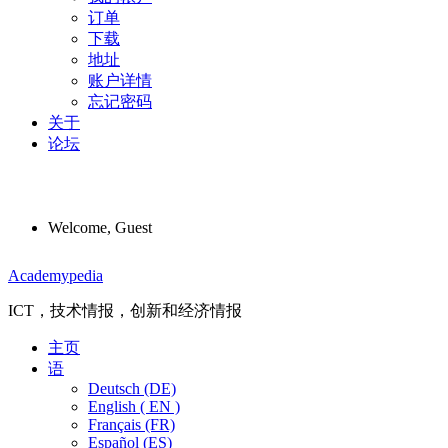
订单
下载
地址
账户详情
忘记密码
关于
论坛
Welcome, Guest
Menu
Academypedia
ICT，技术情报，创新和经济情报
主页
语
Deutsch (DE)
English ( EN )
Français (FR)
Español (ES)