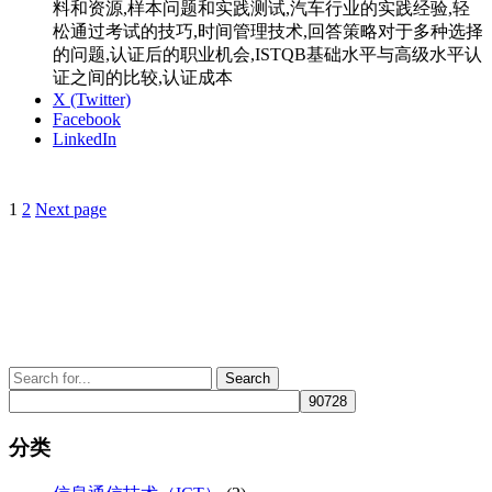
料和资源,样本问题和实践测试,汽车行业的实践经验,轻
松通过考试的技巧,时间管理技术,回答策略对于多种选择
的问题,认证后的职业机会,ISTQB基础水平与高级水平认
证之间的比较,认证成本
X (Twitter)
Facebook
LinkedIn
Page
Page
1
2
Next page
文
章
分
页
Search
for:
分类