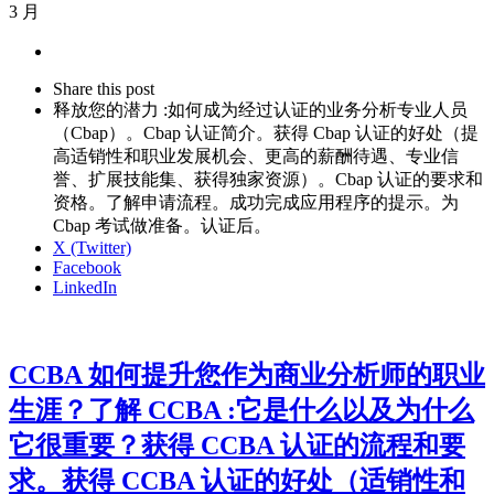
3 月
Share
this
Close
Share this post
post
sharing
释放您的潜力 :如何成为经过认证的业务分析专业人员
box
（Cbap）。Cbap 认证简介。获得 Cbap 认证的好处（提
高适销性和职业发展机会、更高的薪酬待遇、专业信
誉、扩展技能集、获得独家资源）。Cbap 认证的要求和
资格。了解申请流程。成功完成应用程序的提示。为
Cbap 考试做准备。认证后。
X (Twitter)
Facebook
LinkedIn
CCBA 如何提升您作为商业分析师的职业
生涯？了解 CCBA :它是什么以及为什么
它很重要？获得 CCBA 认证的流程和要
求。获得 CCBA 认证的好处（适销性和