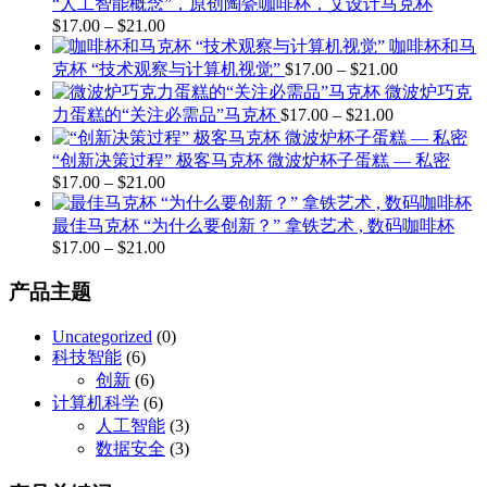
$21.00
“人工智能概念”，原创陶瓷咖啡杯，艾设计马克杯
范
$
17.00
–
$
21.00
价
围：
咖啡杯和马
格
$17.00
价
克杯 “技术观察与计算机视觉”
$
17.00
–
$
21.00
至
范
格
微波炉巧克
$21.00
围：
价
范
力蛋糕的“关注必需品”马克杯
$
17.00
–
$
21.00
$17.00
至
格
围：
$21.00
$17.00
范
“创新决策过程” 极客马克杯 微波炉杯子蛋糕 — 私密
至
$
17.00
–
$
21.00
价
围：
$21.00
$17.00
格
至
最佳马克杯 “为什么要创新？” 拿铁艺术 , 数码咖啡杯
范
$21.00
$
17.00
–
$
21.00
价
围：
格
$17.00
产品主题
至
范
$21.00
围：
Uncategorized
(0)
$17.00
科技智能
(6)
至
创新
(6)
$21.00
计算机科学
(6)
人工智能
(3)
数据安全
(3)