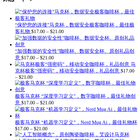
“保护您的连接”马克杯，数据安全极客咖啡杯，最佳极
价
客礼物
$
17.00
–
$
21.00
格
范
围：
“加强数据的安全性”咖啡杯、数据安全杯、原创礼品创
$17.00
价
意
$
17.00
–
$
21.00
至
格
马
$21.00
范
克杯极客“强密码”，移动安全咖啡杯，礼品创意
$
17.00
–
$
21.00
价
围：
$17.00
格
至
范
$21.00
极客马克杯 “深度学习定义”，数字咖啡杯，最佳礼物创
围：
价
意
$
17.00
–
$
21.00
$17.00
至
格
$21.00
范
围：
极客马克杯 “机器学习定义”，Nerd Mug Ai，最佳礼物杯
$17.00
$
17.00
–
$
21.00
价
至
格