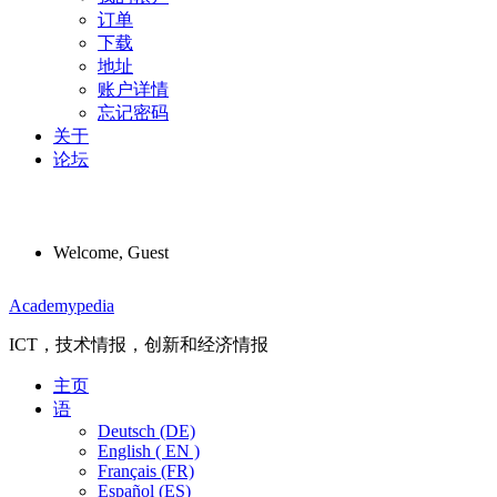
订单
下载
地址
账户详情
忘记密码
关于
论坛
Welcome, Guest
Menu
Academypedia
ICT，技术情报，创新和经济情报
主页
语
Deutsch (DE)
English ( EN )
Français (FR)
Español (ES)