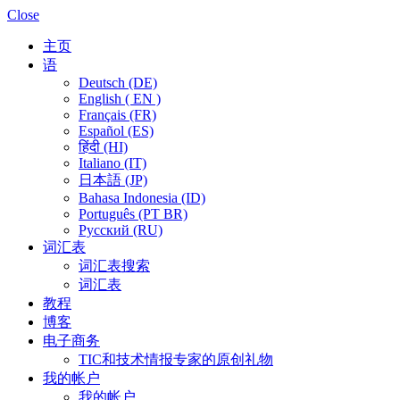
Close
主页
语
Deutsch (DE)
English ( EN )
Français (FR)
Español (ES)
हिंदी (HI)
Italiano (IT)
日本語 (JP)
Bahasa Indonesia (ID)
Português (PT BR)
Pусский (RU)
词汇表
词汇表搜索
词汇表
教程
博客
电子商务
TIC和技术情报专家的原创礼物
我的帐户
我的帐户