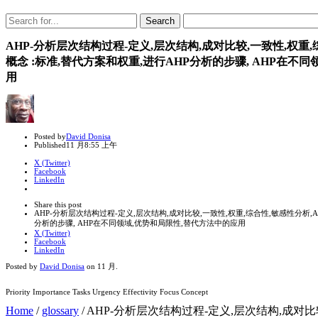
Search
Search
for:
AHP-分析层次结构过程-定义,层次结构,成对比较,一致性,权重,
概念 :标准,替代方案和权重,进行AHP分析的步骤, AHP在不
用
Author
Posted by
David Donisa
Published
11 月
8:55 上午
X (Twitter)
Facebook
LinkedIn
Share
this
Close
Share this post
post
sharing
AHP-分析层次结构过程-定义,层次结构,成对比较,一致性,权重,综合性,敏感性分析,A
box
分析的步骤, AHP在不同领域,优势和局限性,替代方法中的应用
X (Twitter)
Facebook
LinkedIn
Posted by
David Donisa
on
11 月
.
Priority Importance Tasks Urgency Effectivity Focus Concept
Home
/
glossary
/
AHP-分析层次结构过程-定义,层次结构,成对比