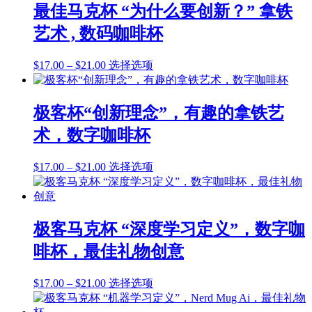
围：
有
产
最佳马克杯 “为什么要创新？” 拿铁
这
$17.00
多
品
些
艺术 , 数码咖啡杯
至
种
页
选
$21.00
变
面
项
价
本
$
17.00
–
$
21.00
选择选项
体。
上
格
产
可
选
范
品
在
择
围：
有
产
极客杯“创新理念”，有趣的拿铁艺
这
$17.00
多
品
些
术，数字咖啡杯
至
种
页
选
$21.00
变
面
项
价
本
$
17.00
–
$
21.00
选择选项
体。
上
格
产
可
选
范
品
在
择
围：
有
产
这
$17.00
多
品
极客马克杯 “深度学习定义”，数字咖
些
至
种
页
选
啡杯，最佳礼物创意
$21.00
变
面
项
体。
上
价
本
$
17.00
–
$
21.00
选择选项
可
选
格
产
在
择
范
品