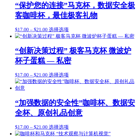
$17.00
多
“保护您的连接”马克杯，数据安全极
至
种
客咖啡杯，最佳极客礼物
$21.00
变
体。
价
本
$
17.00
–
$
21.00
选择选项
可
格
产
在
范
品
产
围：
有
品
“创新决策过程” 极客马克杯 微波炉
$17.00
多
页
杯子蛋糕 — 私密
至
种
面
$21.00
变
上
价
本
$
17.00
–
$
21.00
选择选项
体。
选
格
产
可
择
范
品
在
这
围：
有
产
些
$17.00
多
品
“加强数据的安全性”咖啡杯、数据安
选
至
种
页
项
全杯、原创礼品创意
$21.00
变
面
体。
上
价
本
$
17.00
–
$
21.00
选择选项
可
选
格
产
在
择
范
品