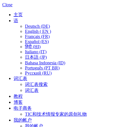
Close
主页
语
Deutsch (DE)
English ( EN )
Français (FR)
Español (ES)
हिंदी (HI)
Italiano (IT)
日本語 (JP)
Bahasa Indonesia (ID)
Português (PT BR)
Pусский (RU)
词汇表
词汇表搜索
词汇表
教程
博客
电子商务
TIC和技术情报专家的原创礼物
我的帐户
我的帐户