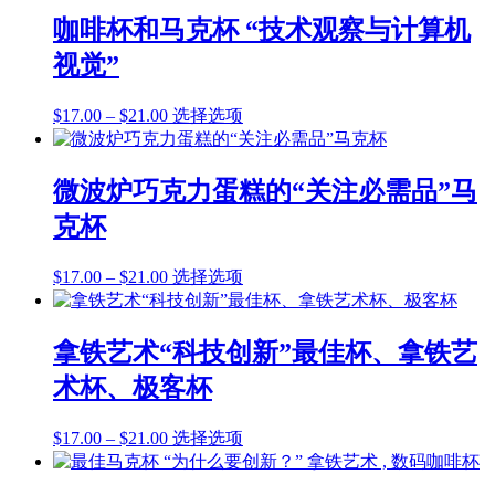
产
这
围：
有
品
咖啡杯和马克杯 “技术观察与计算机
些
$17.00
多
页
选
视觉”
至
种
面
项
$21.00
变
上
价
本
$
17.00
–
$
21.00
选择选项
体。
选
格
产
可
择
范
品
在
这
围：
有
产
微波炉巧克力蛋糕的“关注必需品”马
些
$17.00
多
品
选
克杯
至
种
页
项
$21.00
变
面
价
本
$
17.00
–
$
21.00
选择选项
体。
上
格
产
可
选
范
品
在
择
围：
有
产
拿铁艺术“科技创新”最佳杯、拿铁艺
这
$17.00
多
品
些
术杯、极客杯
至
种
页
选
$21.00
变
面
项
价
本
$
17.00
–
$
21.00
选择选项
体。
上
格
产
可
选
范
品
在
择