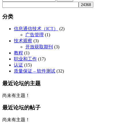
for:
在
择
产
这
品
些
分类
页
选
面
项
信息通信技术（ICT）
(2)
上
广告管理
(1)
选
技术观察
(3)
择
开放获取期刊
(3)
这
教程
(1)
些
职业和工作
(17)
选
认证
(15)
项
质量保证 – 软件测试
(32)
最近论坛的主题
尚未有主题！
最近论坛的帖子
尚未有主题！