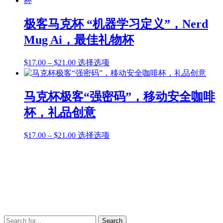
产
这
围：
有
品
些
$17.00
多
页
极客马克杯 “机器学习定义”，Nerd
选
至
种
面
项
Mug Ai，最佳礼物杯
$21.00
变
上
体。
选
价
本
$
17.00
–
$
21.00
选择选项
可
择
格
产
在
这
范
品
产
些
围：
有
品
马克杯极客“强密码”，移动安全咖啡
选
$17.00
多
页
项
杯，礼品创意
至
种
面
$21.00
变
上
价
本
$
17.00
–
$
21.00
选择选项
体。
选
格
产
可
择
范
品
在
这
围：
有
产
些
$17.00
多
品
选
至
种
页
项
$21.00
变
面
体。
上
可
选
Search