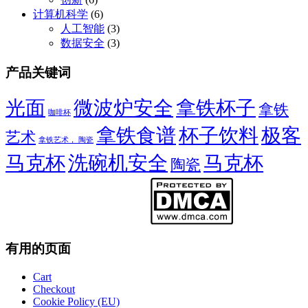
$21.00
计算机科学
(6)
人工智能
(3)
数据安全
(3)
产品关键词
光面
微波炉安全
拿铁杯子
拿铁
咖啡杯
拿铁食谱
杯子饮料
极客
艺术
拿铁艺术， 陶瓷
马克杯
洗碗机安全
马克杯
陶瓷
有用的页面
Cart
Checkout
Cookie Policy (EU)