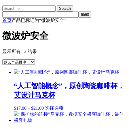
Search
Search
for:
首页
产品已标记为“微波炉安全”
微波炉安全
显示所有 12 结果
“人工智能概念”，原创陶瓷咖啡杯，
艾设计马克杯
价
本
$
17.00
–
$
21.00
选择选项
格
产
范
品
围：
有