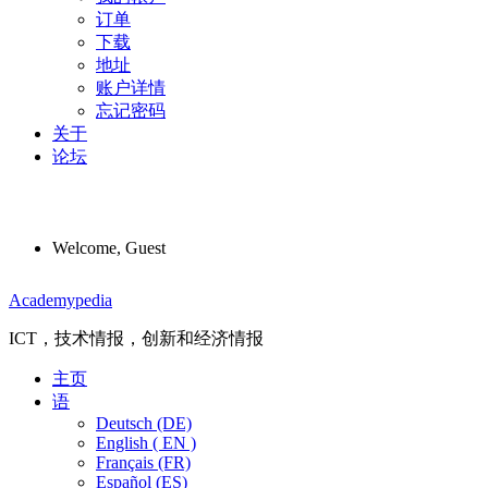
订单
下载
地址
账户详情
忘记密码
关于
论坛
Welcome, Guest
Menu
Academypedia
ICT，技术情报，创新和经济情报
主页
语
Deutsch (DE)
English ( EN )
Français (FR)
Español (ES)