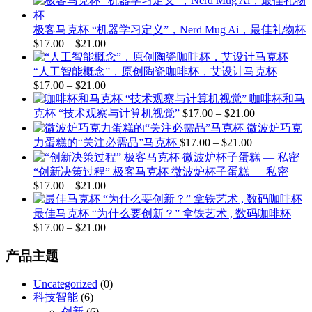
$21.00
范
围：
极客马克杯 “机器学习定义”，Nerd Mug Ai，最佳礼物杯
$17.00
$
17.00
–
$
21.00
价
至
格
$21.00
“人工智能概念”，原创陶瓷咖啡杯，艾设计马克杯
范
$
17.00
–
$
21.00
价
围：
咖啡杯和马
格
$17.00
价
克杯 “技术观察与计算机视觉”
$
17.00
–
$
21.00
至
范
格
微波炉巧克
$21.00
围：
价
范
力蛋糕的“关注必需品”马克杯
$
17.00
–
$
21.00
$17.00
至
格
围：
$21.00
$17.00
范
“创新决策过程” 极客马克杯 微波炉杯子蛋糕 — 私密
至
$
17.00
–
$
21.00
价
围：
$21.00
$17.00
格
至
最佳马克杯 “为什么要创新？” 拿铁艺术 , 数码咖啡杯
范
$21.00
$
17.00
–
$
21.00
价
围：
格
$17.00
产品主题
至
范
$21.00
围：
Uncategorized
(0)
$17.00
科技智能
(6)
至
创新
(6)