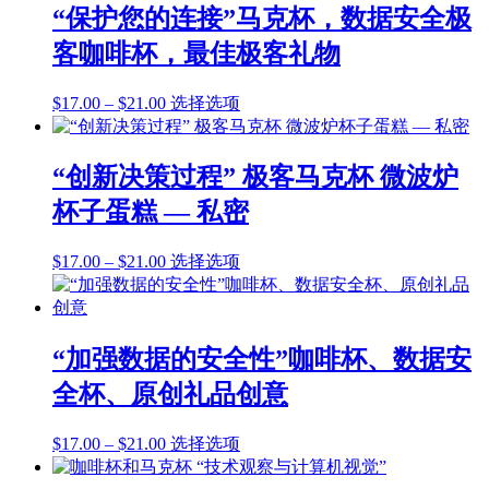
$17.00
多
“保护您的连接”马克杯，数据安全极
至
种
客咖啡杯，最佳极客礼物
$21.00
变
体。
价
本
$
17.00
–
$
21.00
选择选项
可
格
产
在
范
品
产
围：
有
品
“创新决策过程” 极客马克杯 微波炉
$17.00
多
页
杯子蛋糕 — 私密
至
种
面
$21.00
变
上
价
本
$
17.00
–
$
21.00
选择选项
体。
选
格
产
可
择
范
品
在
这
围：
有
产
些
$17.00
多
品
“加强数据的安全性”咖啡杯、数据安
选
至
种
页
项
全杯、原创礼品创意
$21.00
变
面
体。
上
价
本
$
17.00
–
$
21.00
选择选项
可
选
格
产
在
择
范
品