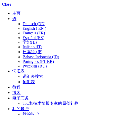
Close
主页
语
Deutsch (DE)
English ( EN )
Français (FR)
Español (ES)
हिंदी (HI)
Italiano (IT)
日本語 (JP)
Bahasa Indonesia (ID)
Português (PT BR)
Pусский (RU)
词汇表
词汇表搜索
词汇表
教程
博客
电子商务
TIC和技术情报专家的原创礼物
我的帐户
我的帐户