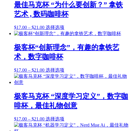
围：
有
产
最佳马克杯 “为什么要创新？” 拿铁
这
$17.00
多
品
些
艺术 , 数码咖啡杯
至
种
页
选
$21.00
变
面
项
价
本
$
17.00
–
$
21.00
选择选项
体。
上
格
产
可
选
范
品
在
择
围：
有
产
极客杯“创新理念”，有趣的拿铁艺
这
$17.00
多
品
些
术，数字咖啡杯
至
种
页
选
$21.00
变
面
项
价
本
$
17.00
–
$
21.00
选择选项
体。
上
格
产
可
选
范
品
在
择
围：
有
产
这
$17.00
多
品
极客马克杯 “深度学习定义”，数字咖
些
至
种
页
选
啡杯，最佳礼物创意
$21.00
变
面
项
体。
上
价
本
$
17.00
–
$
21.00
选择选项
可
选
格
产
在
择
范
品