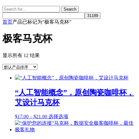
Search
Search
for:
首页
产品已标记为“极客马克杯”
极客马克杯
显示所有 12 结果
“人工智能概念”，原创陶瓷咖啡杯，
艾设计马克杯
价
本
$
17.00
–
$
21.00
选择选项
格
产
范
品
围：
有