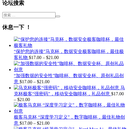
论坛搜索
休息一下 ！
“保护您的连接”马克杯，数据安全极客咖啡杯，最佳极
价
客礼物
$
17.00
–
$
21.00
格
范
围：
“加强数据的安全性”咖啡杯、数据安全杯、原创礼品创
$17.00
价
意
$
17.00
–
$
21.00
至
格
马
$21.00
范
克杯极客“强密码”，移动安全咖啡杯，礼品创意
$
17.00
–
$
21.00
价
围：
$17.00
格
至
范
$21.00
极客马克杯 “深度学习定义”，数字咖啡杯，最佳礼物创
围：
价
意
$
17.00
–
$
21.00
$17.00
至
格