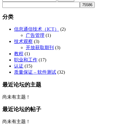
for:
在
择
产
这
品
些
分类
页
选
面
项
信息通信技术（ICT）
(2)
上
广告管理
(1)
选
技术观察
(3)
择
开放获取期刊
(3)
这
教程
(1)
些
职业和工作
(17)
选
认证
(15)
项
质量保证 – 软件测试
(32)
最近论坛的主题
尚未有主题！
最近论坛的帖子
尚未有主题！