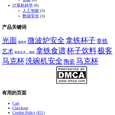
$21.00
计算机科学
(6)
人工智能
(3)
数据安全
(3)
产品关键词
光面
微波炉安全
拿铁杯子
拿铁
咖啡杯
拿铁食谱
杯子饮料
极客
艺术
拿铁艺术， 陶瓷
马克杯
洗碗机安全
马克杯
陶瓷
有用的页面
Cart
Checkout
Cookie Policy (EU)