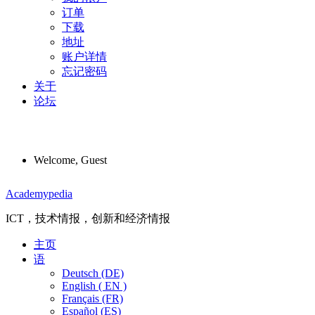
订单
下载
地址
账户详情
忘记密码
关于
论坛
Welcome, Guest
Menu
Academypedia
ICT，技术情报，创新和经济情报
主页
语
Deutsch (DE)
English ( EN )
Français (FR)
Español (ES)