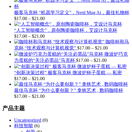
$21.00
范
围：
极客马克杯 “机器学习定义”，Nerd Mug Ai，最佳礼物杯
$17.00
$
17.00
–
$
21.00
价
至
格
$21.00
“人工智能概念”，原创陶瓷咖啡杯，艾设计马克杯
范
$
17.00
–
$
21.00
价
围：
咖啡杯和马
格
$17.00
价
克杯 “技术观察与计算机视觉”
$
17.00
–
$
21.00
至
范
格
微波炉巧克
$21.00
围：
价
范
力蛋糕的“关注必需品”马克杯
$
17.00
–
$
21.00
$17.00
至
格
围：
$21.00
$17.00
范
“创新决策过程” 极客马克杯 微波炉杯子蛋糕 — 私密
至
$
17.00
–
$
21.00
价
围：
$21.00
$17.00
格
至
最佳马克杯 “为什么要创新？” 拿铁艺术 , 数码咖啡杯
范
$21.00
$
17.00
–
$
21.00
价
围：
格
$17.00
产品主题
至
范
$21.00
围：
Uncategorized
(0)
$17.00
科技智能
(6)
至
创新
(6)