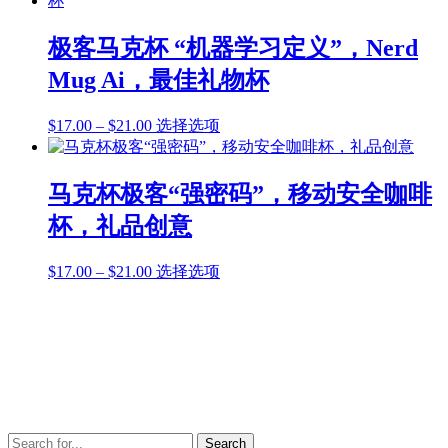
产
这
围：
有
品
些
$17.00
多
页
极客马克杯 “机器学习定义”，Nerd
选
至
种
面
项
Mug Ai，最佳礼物杯
$21.00
变
上
体。
选
价
本
$
17.00
–
$
21.00
选择选项
可
择
格
产
在
这
范
品
产
些
围：
有
品
马克杯极客“强密码”，移动安全咖啡
选
$17.00
多
页
项
杯，礼品创意
至
种
面
$21.00
变
上
价
本
$
17.00
–
$
21.00
选择选项
体。
选
格
产
可
择
范
品
在
这
围：
有
产
些
$17.00
多
品
选
至
种
页
项
$21.00
变
面
体。
上
可
选
Search