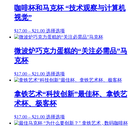
产
这
围：
有
品
咖啡杯和马克杯 “技术观察与计算机
些
$17.00
多
页
选
视觉”
至
种
面
项
$21.00
变
上
价
本
$
17.00
–
$
21.00
选择选项
体。
选
格
产
可
择
范
品
在
这
围：
有
产
微波炉巧克力蛋糕的“关注必需品”马
些
$17.00
多
品
选
克杯
至
种
页
项
$21.00
变
面
价
本
$
17.00
–
$
21.00
选择选项
体。
上
格
产
可
选
范
品
在
择
围：
有
产
拿铁艺术“科技创新”最佳杯、拿铁艺
这
$17.00
多
品
些
术杯、极客杯
至
种
页
选
$21.00
变
面
项
价
本
$
17.00
–
$
21.00
选择选项
体。
上
格
产
可
选
范
品
在
择