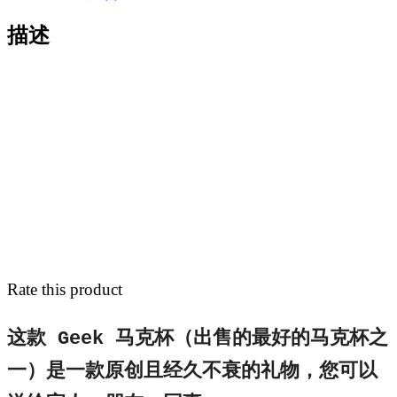
,
数
描述
码
咖
啡
杯
数
量
Rate this product
这款 Geek 马克杯（出售的最好的马克杯之
一）是一款原创且经久不衰的礼物，您可以