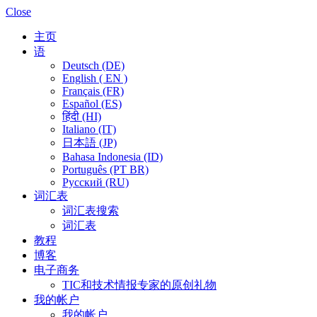
Close
主页
语
Deutsch (DE)
English ( EN )
Français (FR)
Español (ES)
हिंदी (HI)
Italiano (IT)
日本語 (JP)
Bahasa Indonesia (ID)
Português (PT BR)
Pусский (RU)
词汇表
词汇表搜索
词汇表
教程
博客
电子商务
TIC和技术情报专家的原创礼物
我的帐户
我的帐户