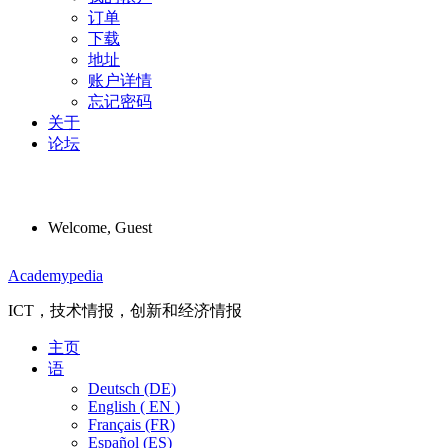
订单
下载
地址
账户详情
忘记密码
关于
论坛
Welcome, Guest
Menu
Academypedia
ICT，技术情报，创新和经济情报
主页
语
Deutsch (DE)
English ( EN )
Français (FR)
Español (ES)