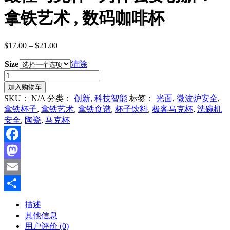
拿铁艺术 , 数码咖啡杯
$
17.00
–
$
21.00
价
格
Size
清除
范
最
围：
佳
加入购物车
$17.00
马
至
SKU：
N/A
分类：
创新
,
科技智能
标签：
光面
,
微波炉安全
,
克
$21.00
拿铁杯子
,
拿铁艺术
,
拿铁食谱
,
杯子饮料
,
极客马克杯
,
洗碗机
杯
安全
,
陶瓷
,
马克杯
“为
什
么
Facebook
要
Mastodon
创
新？”
Email
拿
分
铁
描述
艺
其他信息
享
术
用户评价 (0)