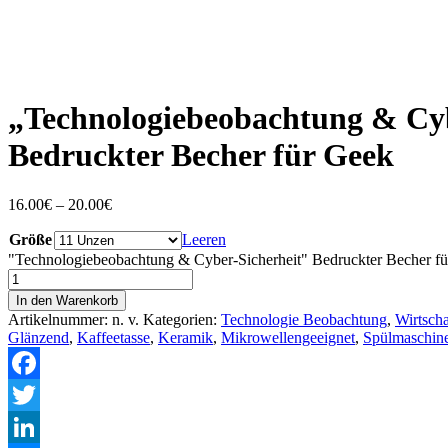
„Technologiebeobachtung & Cyb
Bedruckter Becher für Geek
16.00
€
–
20.00
€
Größe
Leeren
"Technologiebeobachtung & Cyber-Sicherheit" Bedruckter Becher 
In den Warenkorb
Artikelnummer:
n. v.
Kategorien:
Technologie Beobachtung
,
Wirtscha
Glänzend
,
Kaffeetasse
,
Keramik
,
Mikrowellengeeignet
,
Spülmaschin
Facebook
Twitter