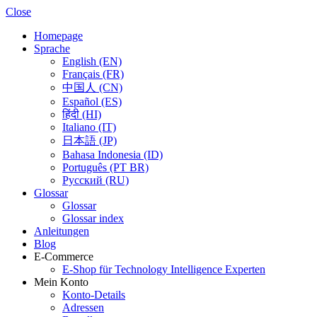
Close
Homepage
Sprache
English (EN)
Français (FR)
中国人 (CN)
Español (ES)
हिंदी (HI)
Italiano (IT)
日本語 (JP)
Bahasa Indonesia (ID)
Português (PT BR)
Pусский (RU)
Glossar
Glossar
Glossar index
Anleitungen
Blog
E-Commerce
E-Shop für Technology Intelligence Experten
Mein Konto
Konto-Details
Adressen