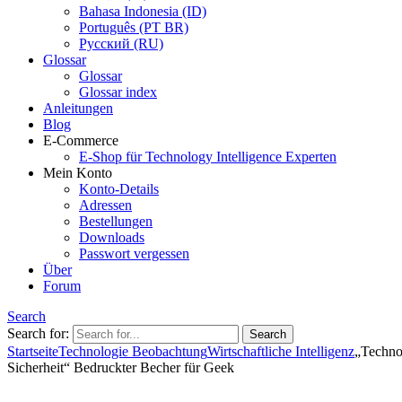
Bahasa Indonesia (ID)
Português (PT BR)
Pусский (RU)
Glossar
Glossar
Glossar index
Anleitungen
Blog
E-Commerce
E-Shop für Technology Intelligence Experten
Mein Konto
Konto-Details
Adressen
Bestellungen
Downloads
Passwort vergessen
Über
Forum
Search
Search for:
Startseite
Technologie Beobachtung
Wirtschaftliche Intelligenz
„Techno
Sicherheit“ Bedruckter Becher für Geek