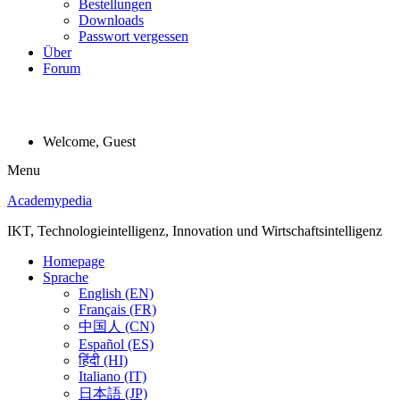
Bestellungen
Downloads
Passwort vergessen
Über
Forum
Welcome, Guest
Menu
Academypedia
IKT, Technologieintelligenz, Innovation und Wirtschaftsintelligenz
Homepage
Sprache
English (EN)
Français (FR)
中国人 (CN)
Español (ES)
हिंदी (HI)
Italiano (IT)
日本語 (JP)