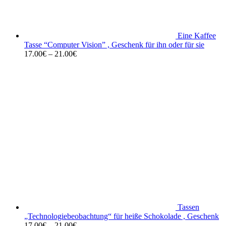
Eine Kaffee
Tasse “Computer Vision” , Geschenk für ihn oder für sie
17.00
€
–
21.00
€
Tassen
„Technologiebeobachtung“ für heiße Schokolade , Geschenk
17.00
€
–
21.00
€