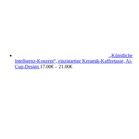
„Künstliche
Intelligenz-Konzept“, einzigartige Keramik-Kaffeetasse, Ai-
Cup-Design
17.00
€
–
21.00
€