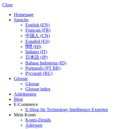
Close
Homepage
Sprache
English (EN)
Français (FR)
中国人 (CN)
Español (ES)
हिंदी (HI)
Italiano (IT)
日本語 (JP)
Bahasa Indonesia (ID)
Português (PT BR)
Pусский (RU)
Glossar
Glossar
Glossar index
Anleitungen
Blog
E-Commerce
E-Shop für Technology Intelligence Experten
Mein Konto
Konto-Details
Adressen