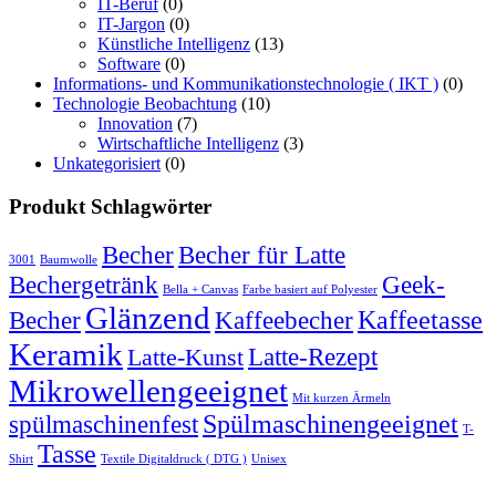
IT-Beruf
(0)
IT-Jargon
(0)
Künstliche Intelligenz
(13)
Software
(0)
Informations- und Kommunikationstechnologie ( IKT )
(0)
Technologie Beobachtung
(10)
Innovation
(7)
Wirtschaftliche Intelligenz
(3)
Unkategorisiert
(0)
Produkt Schlagwörter
Becher
Becher für Latte
3001
Baumwolle
Bechergetränk
Geek-
Bella + Canvas
Farbe basiert auf Polyester
Glänzend
Becher
Kaffeebecher
Kaffeetasse
Keramik
Latte-Rezept
Latte-Kunst
Mikrowellengeeignet
Mit kurzen Ärmeln
spülmaschinenfest
Spülmaschinengeeignet
T-
Tasse
Shirt
Textile Digitaldruck ( DTG )
Unisex