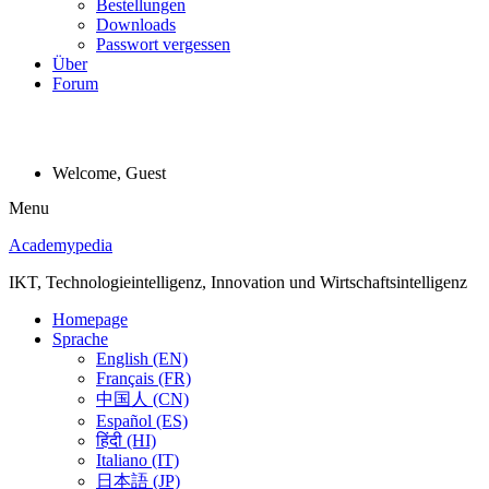
Bestellungen
Downloads
Passwort vergessen
Über
Forum
Welcome, Guest
Menu
Academypedia
IKT, Technologieintelligenz, Innovation und Wirtschaftsintelligenz
Homepage
Sprache
English (EN)
Français (FR)
中国人 (CN)
Español (ES)
हिंदी (HI)
Italiano (IT)
日本語 (JP)