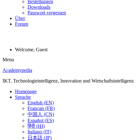
Bestellungen
Downloads
Passwort vergessen
Über
Forum
Welcome, Guest
Menu
Academypedia
IKT, Technologieintelligenz, Innovation und Wirtschaftsintelligenz
Homepage
Sprache
English (EN)
Français (FR)
中国人 (CN)
Español (ES)
हिंदी (HI)
Italiano (IT)
日本語 (JP)