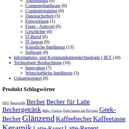
Algorithmus
(0)
Computerhardware
(0)
Computertraining
(0)
Datensicherheit
(3)
Entwicklung
(1)
Frage - Antwort
(0)
Geschichte
(0)
IT-Beruf
(0)
IT-Jargon
(0)
Künstliche Intelligenz
(13)
Software
(0)
Informations- und Kommunikationstechnologie ( IKT )
(0)
Technologie Beobachtung
(10)
Innovation
(7)
Wirtschaftliche Intelligenz
(3)
Unkategorisiert
(0)
Produkt Schlagwörter
Becher
Becher für Latte
3001
Baumwolle
Bechergetränk
Geek-
Bella + Canvas
Farbe basiert auf Polyester
Glänzend
Becher
Kaffeebecher
Kaffeetasse
Keramik
Latte-Rezept
Latte-Kunst