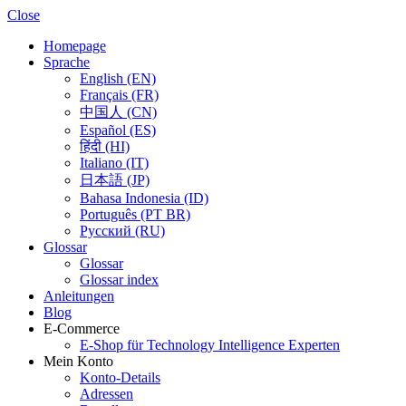
Close
Homepage
Sprache
English (EN)
Français (FR)
中国人 (CN)
Español (ES)
हिंदी (HI)
Italiano (IT)
日本語 (JP)
Bahasa Indonesia (ID)
Português (PT BR)
Pусский (RU)
Glossar
Glossar
Glossar index
Anleitungen
Blog
E-Commerce
E-Shop für Technology Intelligence Experten
Mein Konto
Konto-Details
Adressen