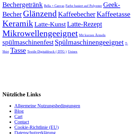
Bechergetränk
Geek-
Bella + Canvas
Farbe basiert auf Polyester
Glänzend
Becher
Kaffeebecher
Kaffeetasse
Keramik
Latte-Rezept
Latte-Kunst
Mikrowellengeeignet
Mit kurzen Ärmeln
spülmaschinenfest
Spülmaschinengeeignet
T-
Tasse
Shirt
Textile Digitaldruck ( DTG )
Unisex
Nützliche Links
Allgemeine Nutzungsbedingungen
Blog
Cart
Contact
Cookie-Richtlinie (EU)
Datenschutzerklärung