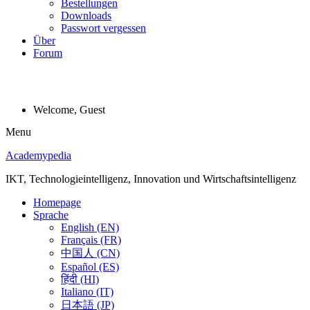
Bestellungen
Downloads
Passwort vergessen
Über
Forum
Welcome, Guest
Menu
Academypedia
IKT, Technologieintelligenz, Innovation und Wirtschaftsintelligenz
Homepage
Sprache
English (EN)
Français (FR)
中国人 (CN)
Español (ES)
हिंदी (HI)
Italiano (IT)
日本語 (JP)