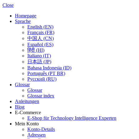
Close
Homepage
Sprache
English (EN)
Français (FR)
中国人 (CN)
Español (ES)
हिंदी (HI)
Italiano (IT)
日本語 (JP)
Bahasa Indonesia (ID)
Português (PT BR)
Pусский (RU)
Glossar
Glossar
Glossar index
Anleitungen
Blog
E-Commerce
E-Shop für Technology Intelligence Experten
Mein Konto
Konto-Details
Adressen