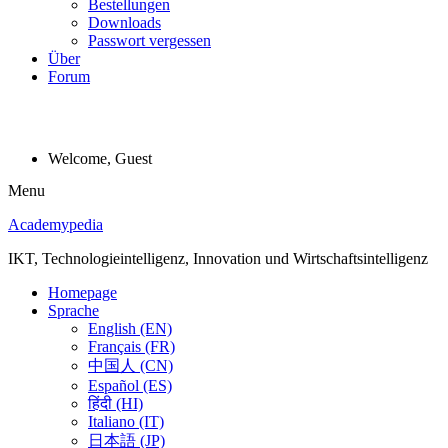
Bestellungen
Downloads
Passwort vergessen
Über
Forum
Welcome, Guest
Menu
Academypedia
IKT, Technologieintelligenz, Innovation und Wirtschaftsintelligenz
Homepage
Sprache
English (EN)
Français (FR)
中国人 (CN)
Español (ES)
हिंदी (HI)
Italiano (IT)
日本語 (JP)