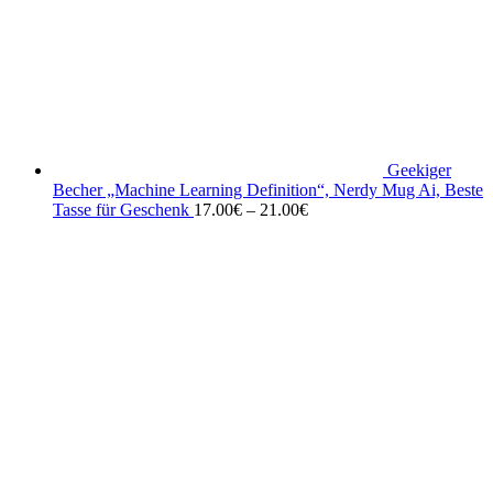
Geekiger
Becher „Machine Learning Definition“, Nerdy Mug Ai, Beste
Tasse für Geschenk
17.00
€
–
21.00
€