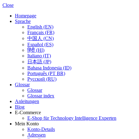
Close
Homepage
Sprache
English (EN)
Français (FR)
中国人 (CN)
Español (ES)
हिंदी (HI)
Italiano (IT)
日本語 (JP)
Bahasa Indonesia (ID)
Português (PT BR)
Pусский (RU)
Glossar
Glossar
Glossar index
Anleitungen
Blog
E-Commerce
E-Shop für Technology Intelligence Experten
Mein Konto
Konto-Details
Adressen