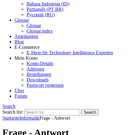
Bahasa Indonesia (ID)
Português (PT BR)
Pусский (RU)
Glossar
Glossar
Glossar index
Anleitungen
Blog
E-Commerce
E-Shop für Technology Intelligence Experten
Mein Konto
Konto-Details
Adressen
Bestellungen
Downloads
Passwort vergessen
Über
Forum
Search
Search for:
Startseite
Informatik
Frage - Antwort
Frage - Antwort