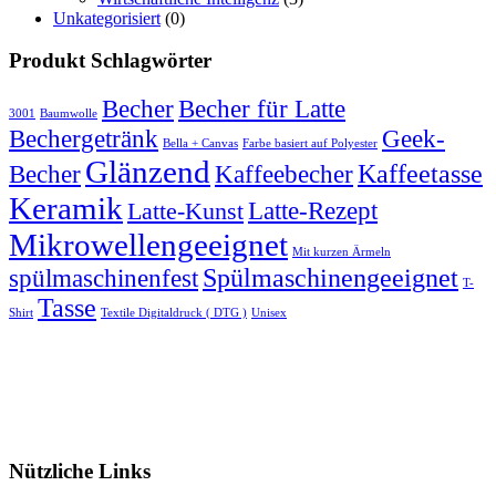
Unkategorisiert
(0)
Produkt Schlagwörter
Becher
Becher für Latte
3001
Baumwolle
Bechergetränk
Geek-
Bella + Canvas
Farbe basiert auf Polyester
Glänzend
Becher
Kaffeebecher
Kaffeetasse
Keramik
Latte-Rezept
Latte-Kunst
Mikrowellengeeignet
Mit kurzen Ärmeln
spülmaschinenfest
Spülmaschinengeeignet
T-
Tasse
Shirt
Textile Digitaldruck ( DTG )
Unisex
Nützliche Links