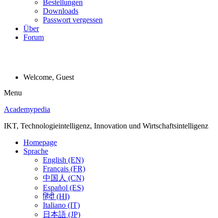
Bestellungen
Downloads
Passwort vergessen
Über
Forum
Welcome, Guest
Menu
Academypedia
IKT, Technologieintelligenz, Innovation und Wirtschaftsintelligenz
Homepage
Sprache
English (EN)
Français (FR)
中国人 (CN)
Español (ES)
हिंदी (HI)
Italiano (IT)
日本語 (JP)