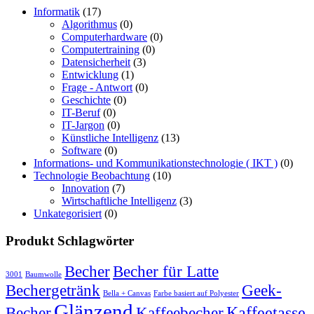
Informatik
(17)
Algorithmus
(0)
Computerhardware
(0)
Computertraining
(0)
Datensicherheit
(3)
Entwicklung
(1)
Frage - Antwort
(0)
Geschichte
(0)
IT-Beruf
(0)
IT-Jargon
(0)
Künstliche Intelligenz
(13)
Software
(0)
Informations- und Kommunikationstechnologie ( IKT )
(0)
Technologie Beobachtung
(10)
Innovation
(7)
Wirtschaftliche Intelligenz
(3)
Unkategorisiert
(0)
Produkt Schlagwörter
Becher
Becher für Latte
3001
Baumwolle
Bechergetränk
Geek-
Bella + Canvas
Farbe basiert auf Polyester
Glänzend
Becher
Kaffeebecher
Kaffeetasse