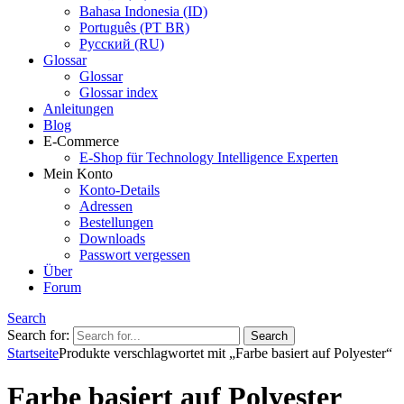
Bahasa Indonesia (ID)
Português (PT BR)
Pусский (RU)
Glossar
Glossar
Glossar index
Anleitungen
Blog
E-Commerce
E-Shop für Technology Intelligence Experten
Mein Konto
Konto-Details
Adressen
Bestellungen
Downloads
Passwort vergessen
Über
Forum
Search
Search for:
Startseite
Produkte verschlagwortet mit „Farbe basiert auf Polyester“
Farbe basiert auf Polyester