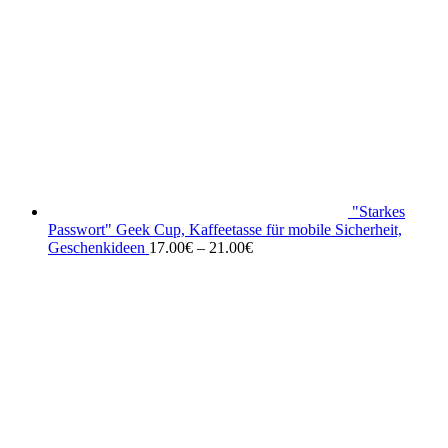
"Starkes
Passwort" Geek Cup, Kaffeetasse für mobile Sicherheit,
Geschenkideen
17.00
€
–
21.00
€