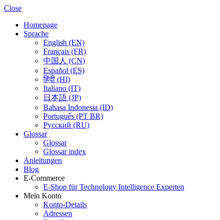
Close
Homepage
Sprache
English (EN)
Français (FR)
中国人 (CN)
Español (ES)
हिंदी (HI)
Italiano (IT)
日本語 (JP)
Bahasa Indonesia (ID)
Português (PT BR)
Pусский (RU)
Glossar
Glossar
Glossar index
Anleitungen
Blog
E-Commerce
E-Shop für Technology Intelligence Experten
Mein Konto
Konto-Details
Adressen