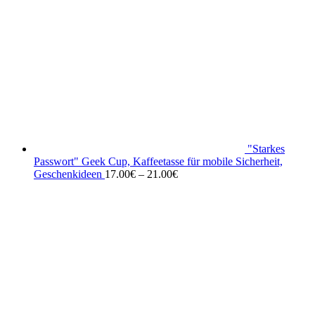
"Starkes
Passwort" Geek Cup, Kaffeetasse für mobile Sicherheit,
Geschenkideen
17.00
€
–
21.00
€