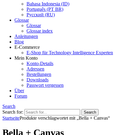
Bahasa Indonesia (ID)
Português (PT BR)
Pусский (RU)
Glossar
Glossar
Glossar index
Anleitungen
Blog
E-Commerce
E-Shop für Technology Intelligence Experten
Mein Konto
Konto-Details
Adressen
Bestellungen
Downloads
Passwort vergessen
Über
Forum
Search
Search for:
Startseite
Produkte verschlagwortet mit „Bella + Canvas“
Bella + Canvas