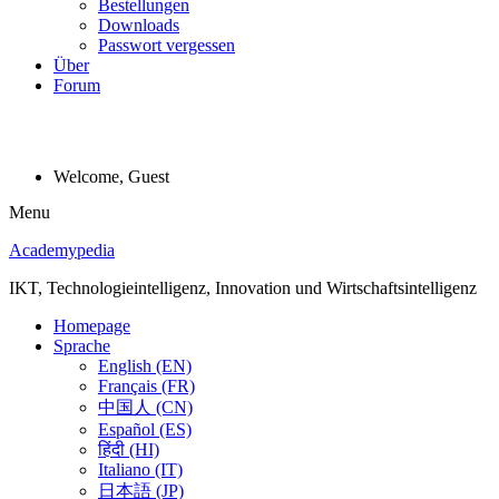
Bestellungen
Downloads
Passwort vergessen
Über
Forum
Welcome, Guest
Menu
Academypedia
IKT, Technologieintelligenz, Innovation und Wirtschaftsintelligenz
Homepage
Sprache
English (EN)
Français (FR)
中国人 (CN)
Español (ES)
हिंदी (HI)
Italiano (IT)
日本語 (JP)