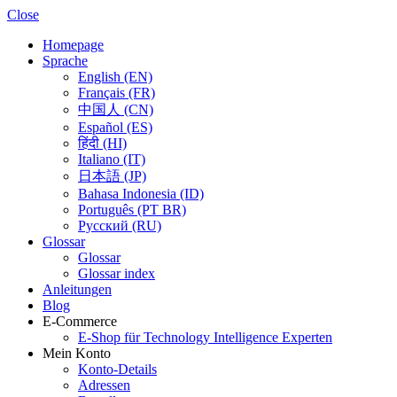
Close
Homepage
Sprache
English (EN)
Français (FR)
中国人 (CN)
Español (ES)
हिंदी (HI)
Italiano (IT)
日本語 (JP)
Bahasa Indonesia (ID)
Português (PT BR)
Pусский (RU)
Glossar
Glossar
Glossar index
Anleitungen
Blog
E-Commerce
E-Shop für Technology Intelligence Experten
Mein Konto
Konto-Details
Adressen