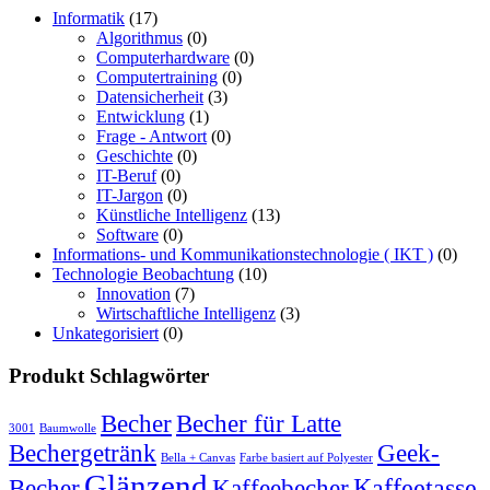
Informatik
(17)
Algorithmus
(0)
Computerhardware
(0)
Computertraining
(0)
Datensicherheit
(3)
Entwicklung
(1)
Frage - Antwort
(0)
Geschichte
(0)
IT-Beruf
(0)
IT-Jargon
(0)
Künstliche Intelligenz
(13)
Software
(0)
Informations- und Kommunikationstechnologie ( IKT )
(0)
Technologie Beobachtung
(10)
Innovation
(7)
Wirtschaftliche Intelligenz
(3)
Unkategorisiert
(0)
Produkt Schlagwörter
Becher
Becher für Latte
3001
Baumwolle
Bechergetränk
Geek-
Bella + Canvas
Farbe basiert auf Polyester
Glänzend
Becher
Kaffeebecher
Kaffeetasse