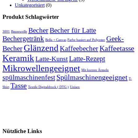
Unkategorisiert
(0)
Produkt Schlagwörter
Becher
Becher für Latte
3001
Baumwolle
Bechergetränk
Geek-
Bella + Canvas
Farbe basiert auf Polyester
Glänzend
Becher
Kaffeebecher
Kaffeetasse
Keramik
Latte-Rezept
Latte-Kunst
Mikrowellengeeignet
Mit kurzen Ärmeln
spülmaschinenfest
Spülmaschinengeeignet
T-
Tasse
Shirt
Textile Digitaldruck ( DTG )
Unisex
Nützliche Links