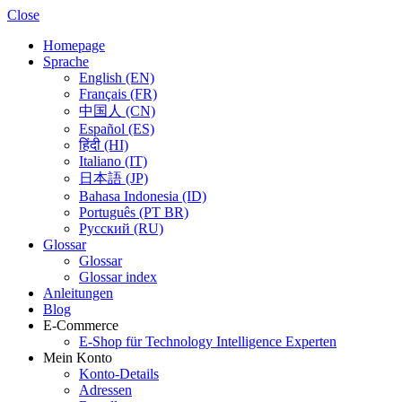
Close
Homepage
Sprache
English (EN)
Français (FR)
中国人 (CN)
Español (ES)
हिंदी (HI)
Italiano (IT)
日本語 (JP)
Bahasa Indonesia (ID)
Português (PT BR)
Pусский (RU)
Glossar
Glossar
Glossar index
Anleitungen
Blog
E-Commerce
E-Shop für Technology Intelligence Experten
Mein Konto
Konto-Details
Adressen