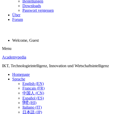
Bestellungen
Downloads
Passwort vergessen
Über
Forum
Welcome, Guest
Menu
Academypedia
IKT, Technologieintelligenz, Innovation und Wirtschaftsintelligenz
Homepage
Sprache
English (EN)
Français (FR)
中国人 (CN)
Español (ES)
हिंदी (HI)
Italiano (IT)
日本語 (JP)