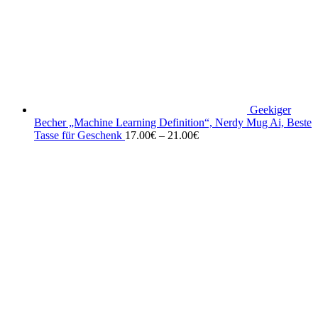
Geekiger
Becher „Machine Learning Definition“, Nerdy Mug Ai, Beste
Tasse für Geschenk
17.00
€
–
21.00
€