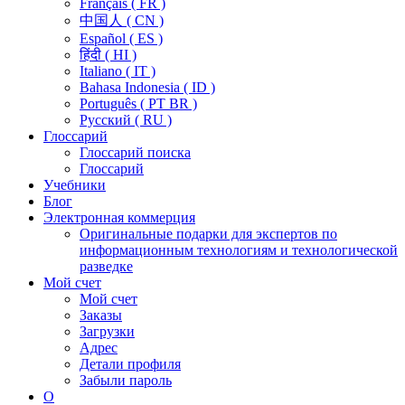
Français ( FR )
中国人 ( CN )
Español ( ES )
हिंदी ( HI )
Italiano ( IT )
Bahasa Indonesia ( ID )
Português ( PT BR )
Pусский ( RU )
Глоссарий
Глоссарий поиска
Глоссарий
Учебники
Блог
Электронная коммерция
Оригинальные подарки для экспертов по
информационным технологиям и технологической
разведке
Мой счет
Мой счет
Заказы
Загрузки
Адрес
Детали профиля
Забыли пароль
О