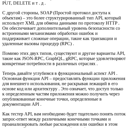
PUT, DELETE и т . д .
С другой стороны, SOAP (Простой протокол доступа к
объектам) – это более структурированный тип API, который
использует XML для обмена данными по протоколу HTTP .
Он обеспечивает дополнительный уровень безопасности со
встроенными механизмами обработки ошибок и
поддерживает сложные операции, такие как транзакции и
удаленные вызовы процедур (RPC) .
Помимо этих двух типов, существуют и другие варианты API,
такие как JSON-RPC, GraphQL, gRPC, которые удовлетворяют
конкретные потребности в различных отраслях .
Теперь давайте углубимся в функциональный аспект API .
Основная функция API – предоставлять функции приложения
для внешнего использования, не раскрывая лежащий в его
основе код или архитектуру . Это означает, что доступ только
к определенным частям приложения можно получить через
опубликованные конечные точки, определенные в
документации API .
Как тестер API, вам необходимо будет тщательно понять поток
запрос-ответ между различными конечными точками и
проанализировать любые расхождения или ошибки в этом