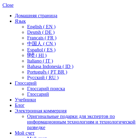
Close
Домашняя страница
Язык
English ( EN )
Deutsh ( DE )
Français ( FR )
中国人 ( CN )
Español ( ES )
हिंदी ( HI )
Italiano ( IT )
Bahasa Indonesia ( ID )
Português ( PT BR )
Pусский ( RU )
Глоссарий
Глоссарий поиска
Глоссарий
Учебники
Блог
Электронная коммерция
Оригинальные подарки для экспертов по
информационным технологиям и технологической
разведке
Мой счет