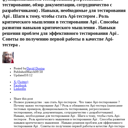
тестирование, обзор документации, сотрудничество с
разработчиками) . Навыки, необходимые для тестирования
Api . Шаги к тому, чтобы стать Api-тестером . Роль
критического мышления в тестировании Api . Способы
развития навыков критического мышления . Навыки
решения проблем для эффективного тестирования Api .
Советы по получению первой работы в качестве Api-
тестера .
Author
Posted by
David Donisa
Published
March
09:50
Updated
10:12
X (Twitter)
Facebook
LinkedIn
Share
this
Close
Share this post
post
sharing
Полное руководство : как стать Api-тестером . Что такое Api-тестирование ?
box
Почему важно тестирование Api ? Роль и обязанности Api-тестера (написание
тестовых примеров, функциональность тестирования, регрессионное
тестирование, обзор документации, сотрудничество с разработчиками) .
Навыки, необходимые для тестирования Api . Шаги к тому, чтобы стать Api-
тестером . Роль критического мышления в тестировании Api . Способы развития
навыков критического мышления . Навыки решения проблем для эффективного
тестирования Api . Советы по получению первой работы в качестве Api-тестера