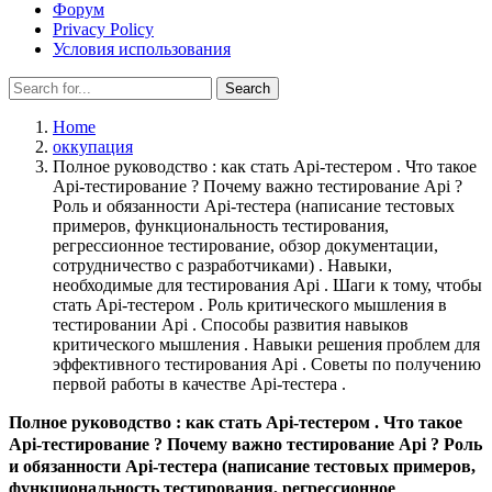
Форум
Privacy Policy
Условия использования
Search
Search
for:
Home
оккупация
Полное руководство : как стать Api-тестером . Что такое
Api-тестирование ? Почему важно тестирование Api ?
Роль и обязанности Api-тестера (написание тестовых
примеров, функциональность тестирования,
регрессионное тестирование, обзор документации,
сотрудничество с разработчиками) . Навыки,
необходимые для тестирования Api . Шаги к тому, чтобы
стать Api-тестером . Роль критического мышления в
тестировании Api . Способы развития навыков
критического мышления . Навыки решения проблем для
эффективного тестирования Api . Советы по получению
первой работы в качестве Api-тестера .
Полное руководство : как стать Api-тестером . Что такое
Api-тестирование ? Почему важно тестирование Api ? Роль
и обязанности Api-тестера (написание тестовых примеров,
функциональность тестирования, регрессионное