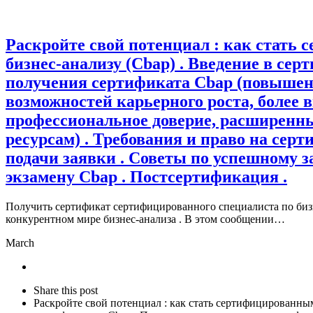
Раскройте свой потенциал : как стать
бизнес-анализу (Cbap) . Введение в се
получения сертификата Cbap (повышен
возможностей карьерного роста, более 
профессиональное доверие, расширенн
ресурсам) . Требования и право на сер
подачи заявки . Советы по успешному 
экзамену Cbap . Постсертификация .
Получить сертификат сертифицированного специалиста по биз
конкурентном мире бизнес-анализа . В этом сообщении…
March
Share
this
Close
Share this post
post
sharing
Раскройте свой потенциал : как стать сертифицированным