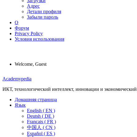
Загрузки
Адрес
Детали профиля
Забыли пароль
О
Форум
Privacy Policy
Условия использования
Welcome, Guest
Menu
Academypedia
ИКТ, технологический интеллект, инновации и экономический
Домашняя страница
Язык
English ( EN )
Deutsh ( DE )
Français ( FR )
中国人 ( CN )
Español ( ES )