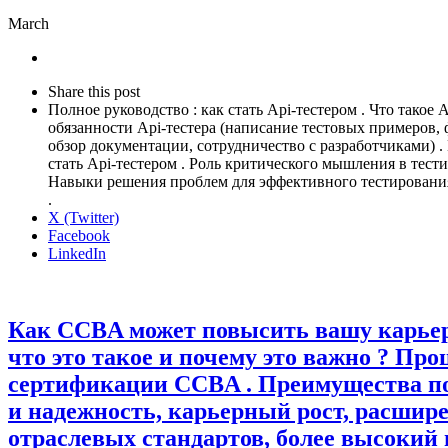
March
Share
this
Close
Share this post
post
sharing
Полное руководство : как стать Api-тестером . Что такое
box
обязанности Api-тестера (написание тестовых примеров,
обзор документации, сотрудничество с разработчиками) .
стать Api-тестером . Роль критического мышления в тес
Навыки решения проблем для эффективного тестирования 
.
X (Twitter)
Facebook
LinkedIn
Как CCBA может повысить вашу карьер
что это такое и почему это важно ? Про
сертификации CCBA . Преимущества п
и надежность, карьерный рост, расшире
отраслевых стандартов, более высокий