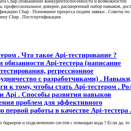
ата Cbap (повышение конкурентоспособности и возможностей
ты, профессиональное доверие, расширенный набор навыков, дос
ификацию Cbap . Понимание процесса подачи заявки . Советы по
ену Cbap . Постсертификация .
тером . Что такое Api-тестирование ?
и обязанности Api-тестера (написание
тестирования, регрессионное
рудничество с разработчиками) . Навыки
и к тому, чтобы стать Api-тестером . Ро
и Api . Способы развития навыков
ния проблем для эффективного
 первой работы в качестве Api-тестера 
 барьеров и подключению систем с помощью кода ? Если да, то