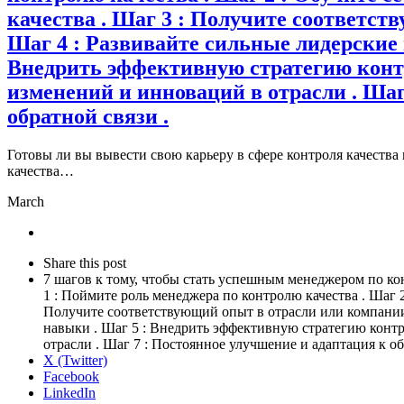
качества . Шаг 3 : Получите соответст
Шаг 4 : Развивайте сильные лидерские
Внедрить эффективную стратегию контро
изменений и инноваций в отрасли . Шаг
обратной связи .
Готовы ли вы вывести свою карьеру в сфере контроля качеств
качества…
March
Share
this
Close
Share this post
post
sharing
7 шагов к тому, чтобы стать успешным менеджером по кон
box
1 : Поймите роль менеджера по контролю качества . Шаг 2
Получите соответствующий опыт в отрасли или компании
навыки . Шаг 5 : Внедрить эффективную стратегию контро
отрасли . Шаг 7 : Постоянное улучшение и адаптация к об
X (Twitter)
Facebook
LinkedIn