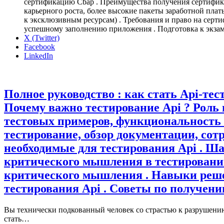
box
сертификацию Cbap . Преимущества получения сертифик
карьерного роста, более высокие пакеты заработной пла
к эксклюзивным ресурсам) . Требования и право на серт
успешному заполнению приложения . Подготовка к экзам
X (Twitter)
Facebook
LinkedIn
Полное руководство : как стать Api-тес
Почему важно тестирование Api ? Роль 
тестовых примеров, функциональность 
тестирование, обзор документации, сот
необходимые для тестирования Api . Шаг
критического мышления в тестировани
критического мышления . Навыки реше
тестирования Api . Советы по получению
Вы технически подкованный человек со страстью к разрушению
стать…