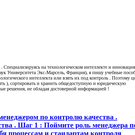
fo . Специализируясь на технологическом интеллекте и инноваци
ук Университета Экс-Марсель, Франция), я пишу учебные пособ
логического интеллекта или взять их под контроль . Поэтому ц
ерять ), сортировать и хранить общедоступную и юридическую
ые решения, не обладая достоверной информацией !
менеджером по контролю качества .
тва . Шаг 1 : Поймите роль менеджера п
ебя процессам и стандартам контроля