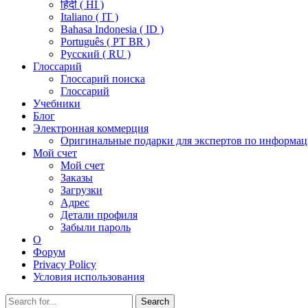
हिंदी ( HI )
Italiano ( IT )
Bahasa Indonesia ( ID )
Português ( PT BR )
Pусский ( RU )
Глоссарий
Глоссарий поиска
Глоссарий
Учебники
Блог
Электронная коммерция
Оригинальные подарки для экспертов по информац
Мой счет
Мой счет
Заказы
Загрузки
Адрес
Детали профиля
Забыли пароль
О
Форум
Privacy Policy
Условия использования
Search
Search