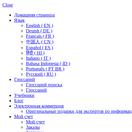
Close
Домашняя страница
Язык
English ( EN )
Deutsh ( DE )
Français ( FR )
中国人 ( CN )
Español ( ES )
हिंदी ( HI )
Italiano ( IT )
Bahasa Indonesia ( ID )
Português ( PT BR )
Pусский ( RU )
Глоссарий
Глоссарий поиска
Глоссарий
Учебники
Блог
Электронная коммерция
Оригинальные подарки для экспертов по информац
Мой счет
Мой счет
Заказы