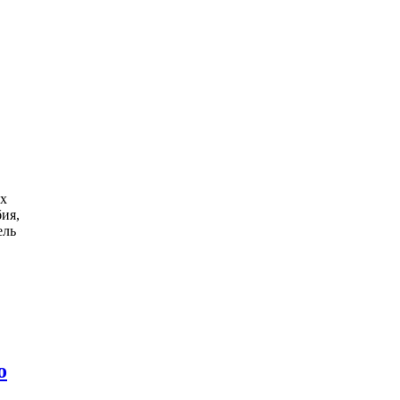
ях
ия,
ель
о