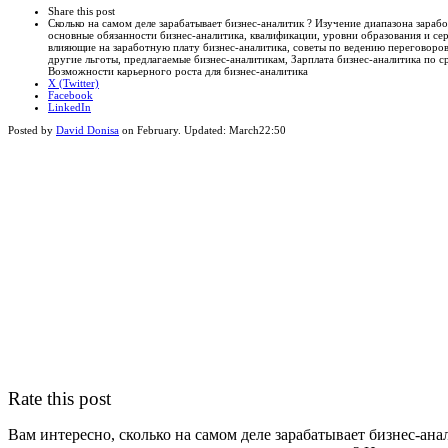
Close
Share this post
post
sharing
Сколько на самом деле зарабатывает бизнес-аналитик ? Изучение диапазона зараб
box
основные обязанности бизнес-аналитика, квалификации, уровни образования и сер
влияющие на заработную плату бизнес-аналитика, советы по ведению переговоров 
другие льготы, предлагаемые бизнес-аналитикам, Зарплата бизнес-аналитика по с
Возможности карьерного роста для бизнес-аналитика
X (Twitter)
Facebook
LinkedIn
Posted by
David Donisa
on
February
. Updated:
March
22:50
Rate this post
Вам интересно, сколько на самом деле зарабатывает бизнес-ан