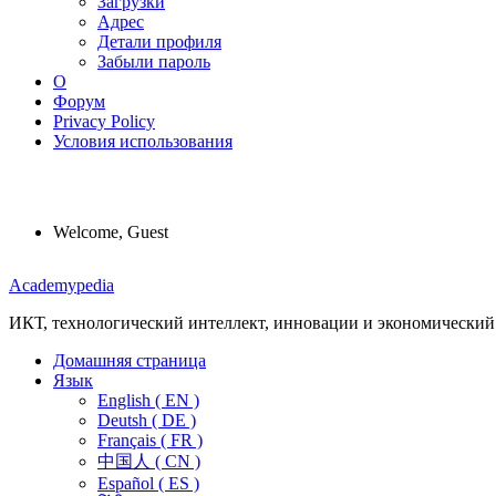
Загрузки
Адрес
Детали профиля
Забыли пароль
О
Форум
Privacy Policy
Условия использования
Welcome, Guest
Menu
Academypedia
ИКТ, технологический интеллект, инновации и экономический
Домашняя страница
Язык
English ( EN )
Deutsh ( DE )
Français ( FR )
中国人 ( CN )
Español ( ES )