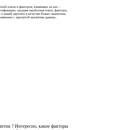
отной платы и факторов, влияющих на нее –
тификации, средняя заработная плата, факторы,
о вашей зарплате в качестве бизнес-аналитика,
равнению с зарплатой аналитика данных,
алитик ? Интересно, какие факторы