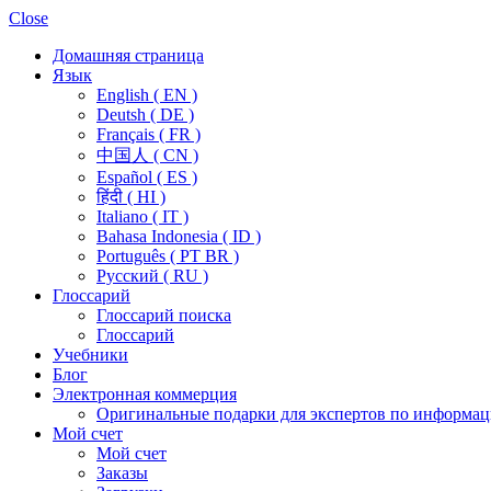
Close
Домашняя страница
Язык
English ( EN )
Deutsh ( DE )
Français ( FR )
中国人 ( CN )
Español ( ES )
हिंदी ( HI )
Italiano ( IT )
Bahasa Indonesia ( ID )
Português ( PT BR )
Pусский ( RU )
Глоссарий
Глоссарий поиска
Глоссарий
Учебники
Блог
Электронная коммерция
Оригинальные подарки для экспертов по информац
Мой счет
Мой счет
Заказы