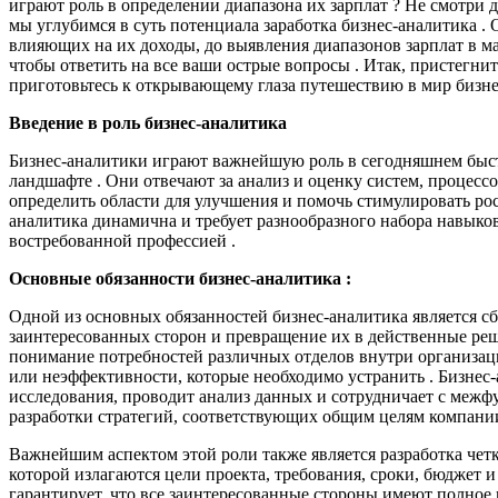
играют роль в определении диапазона их зарплат ? Не смотри 
мы углубимся в суть потенциала заработка бизнес-аналитика .
влияющих на их доходы, до выявления диапазонов зарплат в ма
чтобы ответить на все ваши острые вопросы . Итак, пристегнит
приготовьтесь к открывающему глаза путешествию в мир бизнес
Введение в роль бизнес-аналитика
Бизнес-аналитики играют важнейшую роль в сегодняшнем быс
ландшафте . Они отвечают за анализ и оценку систем, процесс
определить области для улучшения и помочь стимулировать рос
аналитика динамична и требует разнообразного набора навыков,
востребованной профессией .
Основные обязанности бизнес-аналитика :
Одной из основных обязанностей бизнес-аналитика является с
заинтересованных сторон и превращение их в действенные реш
понимание потребностей различных отделов внутри организа
или неэффективности, которые необходимо устранить . Бизнес
исследования, проводит анализ данных и сотрудничает с меж
разработки стратегий, соответствующих общим целям компании
Важнейшим аспектом этой роли также является разработка чет
которой излагаются цели проекта, требования, сроки, бюджет 
гарантирует, что все заинтересованные стороны имеют полное