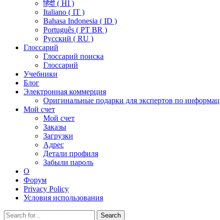
हिंदी ( HI )
Italiano ( IT )
Bahasa Indonesia ( ID )
Português ( PT BR )
Pусский ( RU )
Глоссарий
Глоссарий поиска
Глоссарий
Учебники
Блог
Электронная коммерция
Оригинальные подарки для экспертов по информац
Мой счет
Мой счет
Заказы
Загрузки
Адрес
Детали профиля
Забыли пароль
О
Форум
Privacy Policy
Условия использования
Search
Search