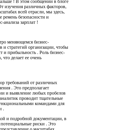
дальше ! В этом сообщении в блоге
 От изучения различных факторов,
сштабах всей отрасли, мы здесь,
е ремень безопасности и
-анализа зарплат !
тро меняющемся бизнес-
ов и стратегий организации, чтобы
т и прибыльность . Роль бизнес-
 что делает ее очень
бор требований от различных
ения . Это предполагает
ции и выявление любых пробелов
-аналитик проводит тщательные
функциональными командами для
 .
кой и подробной документации, в
и потенциальные риски . Это
 представление о масштабах