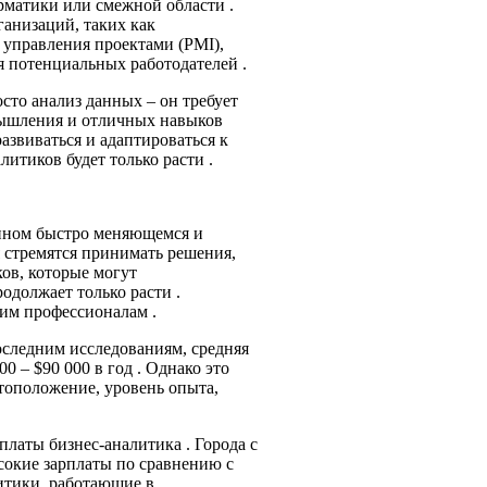
орматики или смежной области .
анизаций, таких как
 управления проектами (PMI),
я потенциальных работодателей .
осто анализ данных – он требует
мышления и отличных навыков
азвиваться и адаптироваться к
тиков будет только расти .
енном быстро меняющемся и
 стремятся принимать решения,
ов, которые могут
одолжает только расти .
тим профессионалам .
последним исследованиям, средняя
0 – $90 000 в год . Однако это
стоположение, уровень опыта,
латы бизнес-аналитика . Города с
сокие зарплаты по сравнению с
итики, работающие в