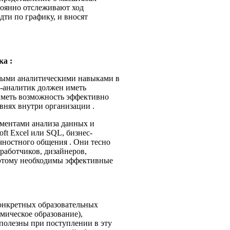
стоянно отслеживают ход
дти по графику, и вносят
ка :
ьными аналитическими навыками в
-аналитик должен иметь
иметь возможность эффективно
внях внутри организации .
ументами анализа данных и
t Excel или SQL, бизнес-
ностного общения . Они тесно
аботчиков, дизайнеров,
поэтому необходимы эффективные
 конкретных образовательных
мическое образование),
полезны при поступлении в эту