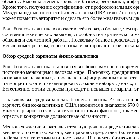
область . Выгодна степень в области бизнеса, экономики, инф
Кроме того, получение сертификации от профессиональных орг
Международный институт бизнес-анализа (IIBA) или Институт
может повысить авторитет и сделать его более желательным дл
Роль бизнес-аналитика включает в себя гораздо больше, чем пр
сочетания технических навыков, способностей критического 
общения и совместной работы . Поскольку бизнес продолжает р
меняющимся рынкам, спрос на квалифицированных бизнес-анали
Обзор средней зарплаты бизнес-аналитика
Роль бизнес-аналитика становится все более важной в соврем
постоянно меняющемся деловом мире . Поскольку предприятия
основанные на данных, спрос на квалифицированных аналитик
интерпретировать и анализировать сложные наборы данных, пр
Естественно, с этим спросом приходит и повышение зарплат э
Так какова же средняя зарплата бизнес-аналитика ? Согласно 
зарплата бизнес-аналитика в США находится в диапазоне $70 00
может варьироваться в зависимости от таких факторов, как ме
отрасль и конкретные должностные обязанности .
Местонахождение играет значительную роль в определении зарп
высокой стоимостью жизни, как правило, предлагают более вы
небольшими городами или поселками . Например, бизнес-анал