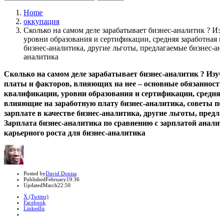
for:
Home
оккупация
Сколько на самом деле зарабатывает бизнес-аналитик ? 
уровни образования и сертификации, средняя заработная 
бизнес-аналитика, другие льготы, предлагаемые бизнес-а
аналитика
Сколько на самом деле зарабатывает бизнес-аналитик ? Изу
платы и факторов, влияющих на нее – основные обязанност
квалификации, уровни образования и сертификации, средня
влияющие на заработную плату бизнес-аналитика, советы п
зарплате в качестве бизнес-аналитика, другие льготы, пред
Зарплата бизнес-аналитика по сравнению с зарплатой анал
карьерного роста для бизнес-аналитика
Author
Posted by
David Donisa
Published
February
19:36
Updated
March
22:50
X (Twitter)
Facebook
LinkedIn
Share
this