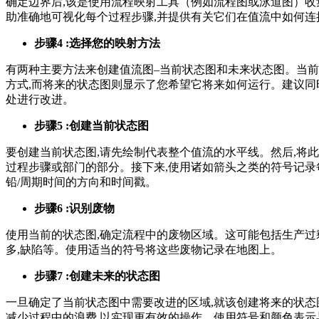
确定边界后,该是使用流程映射工具（例如流程图或泳道图）
助准确地可视化每个过程步骤,并提供有关它们在值流中如何连
步骤4 :选择您的映射方法
有两种主要方法来创建值流图–当前状态图和未来状态图。当
方式,而将来的状态图则显示了您希望它将来如何运行。建议同
处进行改进。
步骤5 :创建当前状态图
要创建当前状态图,请先绘制代表整个值流的水平线。然后,将
过程步骤或部门的部分。接下来,使用诸如箭头之类的符号记录
铅/周期时间的方向和时间戳。
步骤6 :识别废物
使用当前的状态图,确定流程中的废物区域。这可能包括生产过剩
多,缺陷等。使用适当的符号将这些废物记录在地图上。
步骤7 :创建未来的状态图
一旦确定了当前状态图中需要改进的区域,就该创建将来的状态
减少过程中的浪费,以实现更有效的操作。使用符号和颜色表