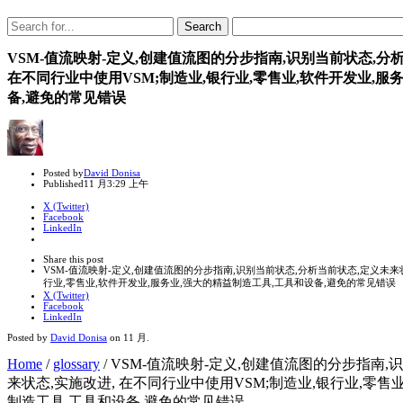
Search
Search
for:
VSM-值流映射-定义,创建值流图的分步指南,识别当前状态,分
在不同行业中使用VSM;制造业,银行业,零售业,软件开发业,服
备,避免的常见错误
Author
Posted by
David Donisa
Published
11 月
3:29 上午
X (Twitter)
Facebook
LinkedIn
Share
this
Close
Share this post
post
sharing
VSM-值流映射-定义,创建值流图的分步指南,识别当前状态,分析当前状态,定义未来状
box
行业,零售业,软件开发业,服务业,强大的精益制造工具,工具和设备,避免的常见错误
X (Twitter)
Facebook
LinkedIn
Posted by
David Donisa
on
11 月
.
Home
/
glossary
/
VSM-值流映射-定义,创建值流图的分步指南,
来状态,实施改进, 在不同行业中使用VSM;制造业,银行业,零售
制造工具,工具和设备,避免的常见错误