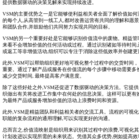
提供数据驱动的决策见解来实现持续改进。
VSM的主要优势之一是它能够使利益相关者全面了解价值如何
的每个人,从高管到一线工人,都对改善运营有共同的理解和愿
和团队合作,并鼓励他们共同努力实现共同的目标。
VSM的另一个重要好处是它能够识别价值流中的废物。精益管
来看不会增加价值的任何活动或过程。通过识别诸如等待时间,运
或返工等非增值活动,组织可以专注于消除这些低效率并创建更
此外,VSM可以帮助组织更好地可视化整个过程中的交货时间 
重要。通过了解产品或服务在价值流的每个步骤中移动需要多长
减少交货时间, 最终提高客户满意度。
除了这些好处之外,VSM还促进了数据驱动的决策方法。它提供
织做出有关将改进工作集中在何处的信息决策。这样可以更有
为最终产品或服务增加价值的活动上浪费时间和资源。
此外,VSM是精益团队和利益相关者的交流工具。流程的可视
职能的复杂流程的通用理解,可以实现更好的沟通。
总而言之,价值流映射是组织用来识别其过程中的浪费,可视化其
计划改进以实现所需的未来状态。凭借其众多优势,例如提高效率