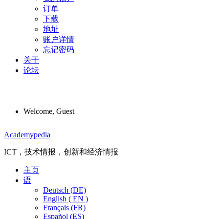
订单
下载
地址
账户详情
忘记密码
关于
论坛
Welcome, Guest
Menu
Academypedia
ICT，技术情报，创新和经济情报
主页
语
Deutsch (DE)
English ( EN )
Français (FR)
Español (ES)