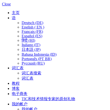
Close
主页
语
Deutsch (DE)
English ( EN )
Français (FR)
Español (ES)
हिंदी (HI)
Italiano (IT)
日本語 (JP)
Bahasa Indonesia (ID)
Português (PT BR)
Pусский (RU)
词汇表
词汇表搜索
词汇表
教程
博客
电子商务
TIC和技术情报专家的原创礼物
我的帐户
我的帐户