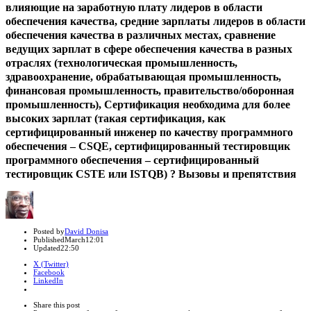
влияющие на заработную плату лидеров в области
обеспечения качества, средние зарплаты лидеров в области
обеспечения качества в различных местах, сравнение
ведущих зарплат в сфере обеспечения качества в разных
отраслях (технологическая промышленность,
здравоохранение, обрабатывающая промышленность,
финансовая промышленность, правительство/оборонная
промышленность), Сертификация необходима для более
высоких зарплат (такая сертификация, как
сертифицированный инженер по качеству программного
обеспечения – CSQE, сертифицированный тестировщик
программного обеспечения – сертифицированный
тестировщик CSTE или ISTQB) ? Вызовы и препятствия
Author
Posted by
David Donisa
Published
March
12:01
Updated
22:50
X (Twitter)
Facebook
LinkedIn
Share
this
Close
Share this post
post