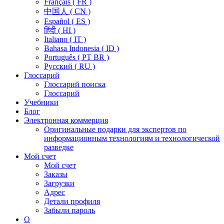
Français ( FR )
中国人 ( CN )
Español ( ES )
हिंदी ( HI )
Italiano ( IT )
Bahasa Indonesia ( ID )
Português ( PT BR )
Pусский ( RU )
Глоссарий
Глоссарий поиска
Глоссарий
Учебники
Блог
Электронная коммерция
Оригинальные подарки для экспертов по
информационным технологиям и технологической
разведке
Мой счет
Мой счет
Заказы
Загрузки
Адрес
Детали профиля
Забыли пароль
О