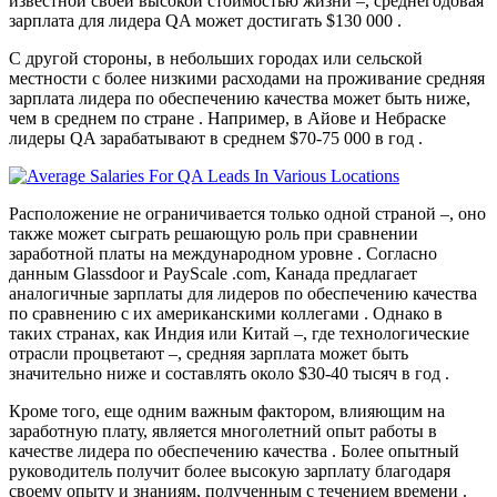
известной своей высокой стоимостью жизни –, среднегодовая
зарплата для лидера QA может достигать $130 000 .
С другой стороны, в небольших городах или сельской
местности с более низкими расходами на проживание средняя
зарплата лидера по обеспечению качества может быть ниже,
чем в среднем по стране . Например, в Айове и Небраске
лидеры QA зарабатывают в среднем $70-75 000 в год .
Расположение не ограничивается только одной страной –, оно
также может сыграть решающую роль при сравнении
заработной платы на международном уровне . Согласно
данным Glassdoor и PayScale .com, Канада предлагает
аналогичные зарплаты для лидеров по обеспечению качества
по сравнению с их американскими коллегами . Однако в
таких странах, как Индия или Китай –, где технологические
отрасли процветают –, средняя зарплата может быть
значительно ниже и составлять около $30-40 тысяч в год .
Кроме того, еще одним важным фактором, влияющим на
заработную плату, является многолетний опыт работы в
качестве лидера по обеспечению качества . Более опытный
руководитель получит более высокую зарплату благодаря
своему опыту и знаниям, полученным с течением времени .