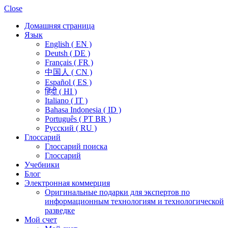
Close
Домашняя страница
Язык
English ( EN )
Deutsh ( DE )
Français ( FR )
中国人 ( CN )
Español ( ES )
हिंदी ( HI )
Italiano ( IT )
Bahasa Indonesia ( ID )
Português ( PT BR )
Pусский ( RU )
Глоссарий
Глоссарий поиска
Глоссарий
Учебники
Блог
Электронная коммерция
Оригинальные подарки для экспертов по
информационным технологиям и технологической
разведке
Мой счет