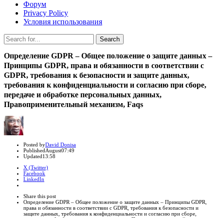
Форум
Privacy Policy
Условия использования
Search
Search
for:
Определение GDPR – Общее положение о защите данных –
Принципы GDPR, права и обязанности в соответствии с
GDPR, требования к безопасности и защите данных,
требования к конфиденциальности и согласию при сборе,
передаче и обработке персональных данных,
Правоприменительный механизм, Faqs
Author
Posted by
David Donisa
Published
August
07:49
Updated
13:58
X (Twitter)
Facebook
LinkedIn
Share
this
Close
Share this post
post
sharing
Определение GDPR – Общее положение о защите данных – Принципы GDPR,
box
права и обязанности в соответствии с GDPR, требования к безопасности и
защите данных, требования к конфиденциальности и согласию при сборе,