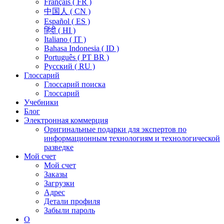
Français ( FR )
中国人 ( CN )
Español ( ES )
हिंदी ( HI )
Italiano ( IT )
Bahasa Indonesia ( ID )
Português ( PT BR )
Pусский ( RU )
Глоссарий
Глоссарий поиска
Глоссарий
Учебники
Блог
Электронная коммерция
Оригинальные подарки для экспертов по
информационным технологиям и технологической
разведке
Мой счет
Мой счет
Заказы
Загрузки
Адрес
Детали профиля
Забыли пароль
О