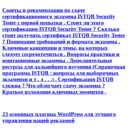
Советы и рекомендации по сдаче
сертификационного экзамена ISTQB Security
Tester с первой попытки . Стоит ли этого
сертификация ISTQB Security Tester ? Сколько
стоит получить сертификат ISTQB Security Tester
? Понимание требований и формата экзамена .
Ключевые концепции и темы, на которых
следует сосредоточиться . Вопросы практики и
имитационные экзамены . Дополнительные
ресурсы для дальнейшего изучения (Справочная
программа ISTQB : вопросы для выборочных
экзаменов и т . д . . .) . Сертификация ISTQB
сложна ? Что облегчает сдачу экзамена ?
Краткое изложение ключевых моментов .
23 основных плагина WordPress для лучшего
управления вашей рекламой