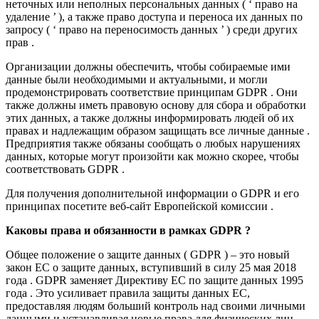
неточных или неполных персональных данных ( ‘ право на
удаление ’ ), а также право доступа и переноса их данных по
запросу ( ‘ право на переносимость данных ’ ) среди других
прав .
Организации должны обеспечить, чтобы собираемые ими
данные были необходимыми и актуальными, и могли
продемонстрировать соответствие принципам GDPR . Они
также должны иметь правовую основу для сбора и обработки
этих данных, а также должны информировать людей об их
правах и надлежащим образом защищать все личные данные .
Предприятия также обязаны сообщать о любых нарушениях
данных, которые могут произойти как можно скорее, чтобы
соответствовать GDPR .
Для получения дополнительной информации о GDPR и его
принципах посетите веб-сайт Европейской комиссии .
Каковы права и обязанности в рамках GDPR ?
Общее положение о защите данных ( GDPR ) – это новый
закон ЕС о защите данных, вступивший в силу 25 мая 2018
года . GDPR заменяет Директиву ЕС по защите данных 1995
года . Это усиливает правила защиты данных ЕС,
предоставляя людям больший контроль над своими личными
данными и устанавливая новые права для физических лиц .