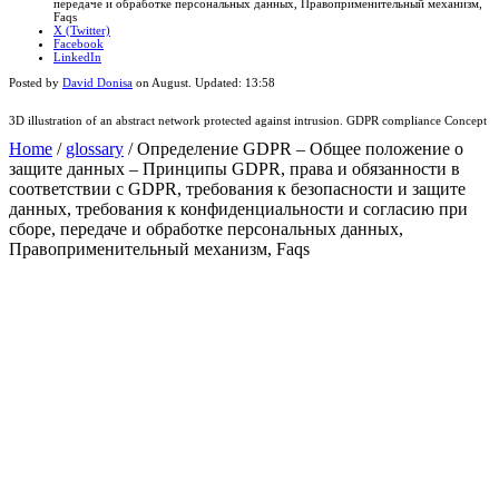
передаче и обработке персональных данных, Правоприменительный механизм,
Faqs
X (Twitter)
Facebook
LinkedIn
Posted by
David Donisa
on
August
. Updated:
13:58
3D illustration of an abstract network protected against intrusion. GDPR compliance Concept
Home
/
glossary
/
Определение GDPR – Общее положение о
защите данных – Принципы GDPR, права и обязанности в
соответствии с GDPR, требования к безопасности и защите
данных, требования к конфиденциальности и согласию при
сборе, передаче и обработке персональных данных,
Правоприменительный механизм, Faqs