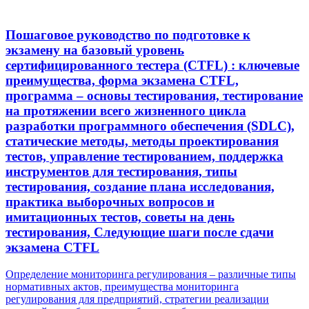
Пошаговое руководство по подготовке к
экзамену на базовый уровень
сертифицированного тестера (CTFL) : ключевые
преимущества, форма экзамена CTFL,
программа – основы тестирования, тестирование
на протяжении всего жизненного цикла
разработки программного обеспечения (SDLC),
статические методы, методы проектирования
тестов, управление тестированием, поддержка
инструментов для тестирования, типы
тестирования, создание плана исследования,
практика выборочных вопросов и
имитационных тестов, советы на день
тестирования, Следующие шаги после сдачи
экзамена CTFL
Post
Previous
Определение мониторинга регулирования – различные типы
Post
нормативных актов, преимущества мониторинга
navigation
регулирования для предприятий, стратегии реализации