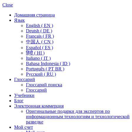
Close
Домашняя страница
Язык
English ( EN )
Deutsh ( DE )
Français ( FR )
中国人 ( CN )
Español ( ES )
हिंदी ( HI )
Italiano ( IT )
Bahasa Indonesia ( ID )
Português ( PT BR )
Pусский ( RU )
Глоссарий
Глоссарий поиска
Глоссарий
Учебники
Блог
Электронная коммерция
Оригинальные подарки для экспертов по
информационным технологиям и технологической
разведке
Мой счет