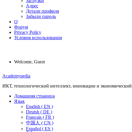
Загрузки
Адрес
Детали профиля
Забыли пароль
О
Форум
Privacy Policy
Условия использования
Welcome, Guest
Menu
Academypedia
ИКТ, технологический интеллект, инновации и экономический
Домашняя страница
Язык
English ( EN )
Deutsh ( DE )
Français ( FR )
中国人 ( CN )
Español ( ES )