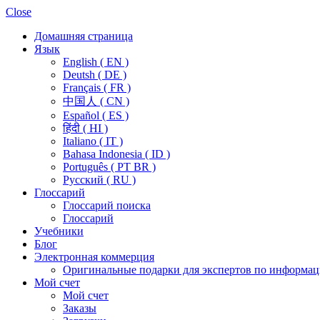
Close
Домашняя страница
Язык
English ( EN )
Deutsh ( DE )
Français ( FR )
中国人 ( CN )
Español ( ES )
हिंदी ( HI )
Italiano ( IT )
Bahasa Indonesia ( ID )
Português ( PT BR )
Pусский ( RU )
Глоссарий
Глоссарий поиска
Глоссарий
Учебники
Блог
Электронная коммерция
Оригинальные подарки для экспертов по информац
Мой счет
Мой счет
Заказы