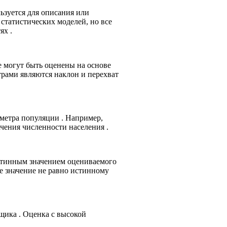
ьзуется для описания или
статистических моделей, но все
ях .
е могут быть оценены на основе
рами являются наклон и перехват
аметра популяции . Например,
чения численности населения .
стинным значением оцениваемого
е значение не равно истинному
нщика . Оценка с высокой