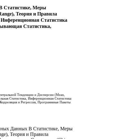
В Статистике, Меры
Range), Теория и Правила
, Инференционная Статистика
исывающая Статистика,
ентральной Тенденции и Дисперсии (Mean,
ельная Статистика, Инференционная Статистика
 Корреляция и Регрессия, Программные Пакеты
нных Данных В Статистике, Меры
ge), Теория и Правила