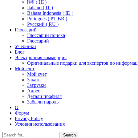
हिंदी ( HI )
Italiano ( IT )
Bahasa Indonesia ( ID )
Português ( PT BR )
Pусский ( RU )
Глоссарий
Глоссарий поиска
Глоссарий
Учебники
Блог
Электронная коммерция
Оригинальные подарки для экспертов по информац
Мой счет
Мой счет
Заказы
Загрузки
Адрес
Детали профиля
Забыли пароль
О
Форум
Privacy Policy
Условия использования
Search
Search