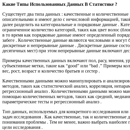
Какие Типы Использованных Данных В Статистике ?
Существует два типа данных : качественные и количественные
описательными и имеют дело с нечисловой информацией, такой
далее разделить на категориальные и порядковые данные . Кат
ограниченное количество категорий, таких как цвет волос (блон
в то время как порядковые данные имеют определенный порядок,
забеге . Количественные данные являются числовыми и могут б
дискретные и непрерывные данные . Дискретные данные состоя
десятичных мест) при этом непрерывные данные включают дес
Примеры качественных данных включают пол, расу, мнения, ур
субъективные метки, такие как “good” или “bad .” Примеры к
вес, рост, возраст и количество братьев и сестер .
Качественными данными можно манипулировать и анализиров
методов, таких как статистический анализ, корреляция, непара
регрессионный анализ . Количественными данными можно ман
помощью количественных методов, таких как средний, медиан
параметрические тесты и регрессионный анализ .
Тип данных, используемых для конкретного исследования или ан
задач исследования . Как качественные, так и количественные
понимания проблемы . Тем не менее, важно выбрать наиболее
цели исследования .