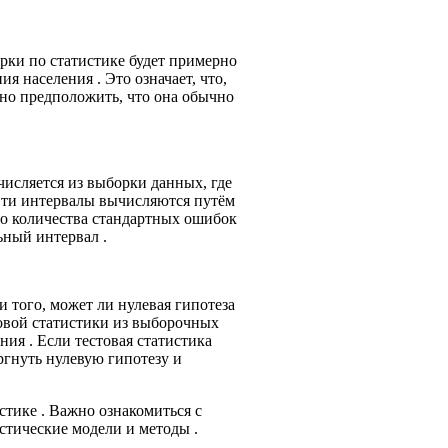
рки по статистике будет примерно
я населения . Это означает, что,
но предположить, что она обычно
числяется из выборки данных, где
Эти интервалы вычисляются путём
го количества стандартных ошибок
ьный интервал .
и того, может ли нулевая гипотеза
товой статистики из выборочных
ния . Если тестовая статистика
ргнуть нулевую гипотезу и
стике . Важно ознакомиться с
стические модели и методы .