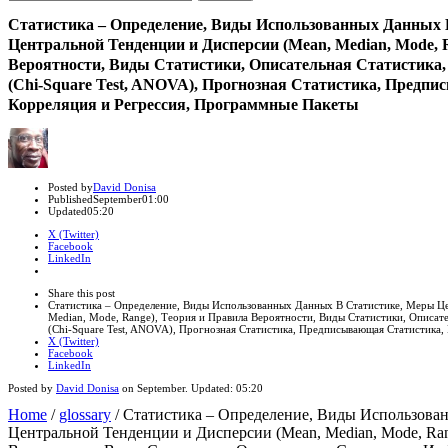
for:
Статистика – Определение, Виды Использованных Данных 
Центральной Тенденции и Дисперсии (Mean, Median, Mode, 
Вероятности, Виды Статистики, Описательная Статистика
(Chi-Square Test, ANOVA), Прогнозная Статистика, Предп
Корреляция и Регрессия, Программные Пакеты
Author
Posted by
David Donisa
Published
September
01:00
Updated
05:20
X (Twitter)
Facebook
LinkedIn
Share
this
Close
Share this post
post
sharing
Статистика – Определение, Виды Использованных Данных В Статистике, Меры Ц
box
Median, Mode, Range), Теория и Правила Вероятности, Виды Статистики, Описат
(Chi-Square Test, ANOVA), Прогнозная Статистика, Предписывающая Статистика,
X (Twitter)
Facebook
LinkedIn
Posted by
David Donisa
on
September
. Updated:
05:20
Home
/
glossary
/
Статистика – Определение, Виды Использова
Центральной Тенденции и Дисперсии (Mean, Median, Mode, Ran