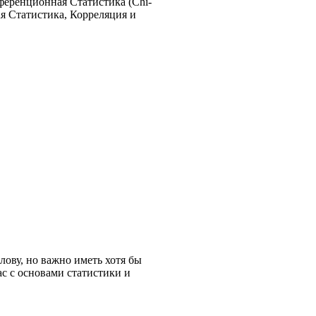
ференционная Статистика (Chi-
я Статистика, Корреляция и
ову, но важно иметь хотя бы
с с основами статистики и