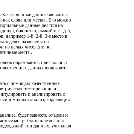
 . Качественные данные являются
 как слова или метки . Его можно
егориальные данные делятся на
динка, брюнетка, рыжий и т . д .),
 например 1-й, 2-й, 3-е место в
ыть далее разделены на
т из целых чисел (но не
ятичные места .
овень образования, цвет волос и
оличественных данных включают
ать с помощью качественных
метрическое тестирование и
ипулировать и анализировать с
ный и модный анализ, корреляция,
ализа, будет зависеть от цели и
 данные могут быть полезны для
 подходящий тип данных, учитывая