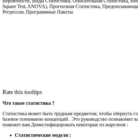
Вероятности, Виды Статистики, Описательная Статистика, Ин
Square Test, ANOVA), Прогнозная Статистика, Предписывающа
Регрессия, Программные Пакеты
Rate this tooltips
Что такое статистика ?
Статистика может быть трудным предметом, чтобы обернуть гол
базовое понимание концепций . Это руководство познакомит ва
поможет вам Демистифицировать некоторые из жаргонов :
Статистические модели :