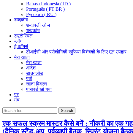
Bahasa Indonesia ( ID )
Português ( PT BR )
Pусский ( RU )
शब्दकोष
शब्दावली खोज
शब्दकोष
ट्यूटोरियल
ब्लॉग
ई-कॉमर्स
टीआईसी और प्रौद्योगिकी खुफिया विशेषज्ञों के लिए मूल उपहार
मेरा खाता
मेरा खाता
आदेश
डाउनलोड
पतों
खाता विवरण
पासवर्ड खो गया
पर
मंच
Search
Search
for:
एक सफल स्क्रम मास्टर कैसे बनें : नौकरी का एक गहन व
(दैनिक स्टैंड-अप, पूर्वव्यापी बैठक, स्प्रिंट योजन