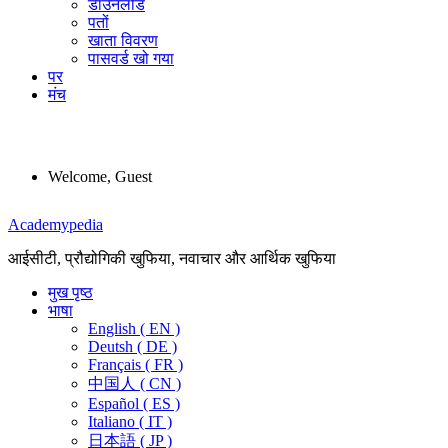
डाउनलोड
पतों
खाता विवरण
पासवर्ड खो गया
पर
मंच
Welcome, Guest
Menu
Academypedia
आईसीटी, प्रौद्योगिकी खुफिया, नवाचार और आर्थिक खुफिया
मुख पृष्ठ
भाषा
English ( EN )
Deutsh ( DE )
Français ( FR )
中国人 ( CN )
Español ( ES )
Italiano ( IT )
日本語 ( JP )