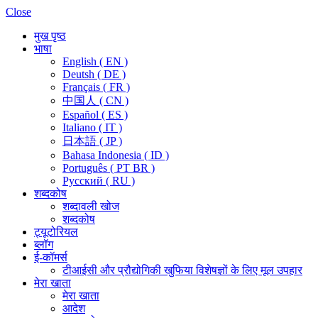
Close
मुख पृष्ठ
भाषा
English ( EN )
Deutsh ( DE )
Français ( FR )
中国人 ( CN )
Español ( ES )
Italiano ( IT )
日本語 ( JP )
Bahasa Indonesia ( ID )
Português ( PT BR )
Pусский ( RU )
शब्दकोष
शब्दावली खोज
शब्दकोष
ट्यूटोरियल
ब्लॉग
ई-कॉमर्स
टीआईसी और प्रौद्योगिकी खुफिया विशेषज्ञों के लिए मूल उपहार
मेरा खाता
मेरा खाता
आदेश