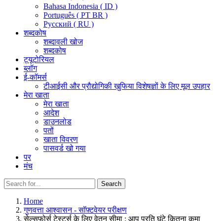
Bahasa Indonesia ( ID )
Português ( PT BR )
Pусский ( RU )
शब्दकोष
शब्दावली खोज
शब्दकोष
ट्यूटोरियल
ब्लॉग
ई-कॉमर्स
टीआईसी और प्रौद्योगिकी खुफिया विशेषज्ञों के लिए मूल उपहार
मेरा खाता
मेरा खाता
आदेश
डाउनलोड
पतों
खाता विवरण
पासवर्ड खो गया
पर
मंच
Search
Search
for:
Home
गुणवत्ता आश्वासन - सॉफ़्टवेयर परीक्षण
सेल्सफोर्स टेस्टर्स के लिए वेतन सीमा : आप प्रति घंटे कितना कमा