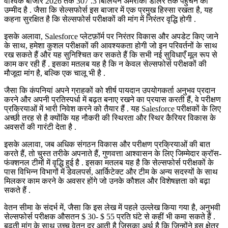
वैश्विक बाजार 2026 तक 307 .3 बिलियन अमरीकी डालर तक पहुंचने की
उम्मीद है . जैसा कि सेल्सफोर्स इस बाजार में एक प्रमुख हिस्सा रखता है, यह
कहना सुरक्षित है कि सेल्सफोर्स परीक्षकों की मांग में निरंतर वृद्धि होगी .
इसके अलावा, Salesforce प्लेटफ़ॉर्म पर निरंतर विकास और अपडेट किए जाने
के साथ, हमेशा कुशल परीक्षकों की आवश्यकता होगी जो इन परिवर्तनों के साथ
रख सकते हैं और यह सुनिश्चित कर सकते हैं कि सभी नई सुविधाएँ मूल रूप से
काम कर रही हैं . इसका मतलब यह है कि न केवल सेल्सफोर्स परीक्षकों की
मौजूदा मांग है, बल्कि एक चालू भी है .
जैसा कि कंपनियां अपने ग्राहकों को शीर्ष पायदान उपयोगकर्ता अनुभव प्रदान
करने और अपनी प्रतिस्पर्धा में बढ़त बनाए रखने का प्रयास करती हैं, वे परीक्षण
प्रक्रियाओं में भारी निवेश करने को तैयार हैं . यह Salesforce परीक्षकों के लिए
अच्छी तरह से है क्योंकि यह नौकरी की स्थिरता और स्थिर कैरियर विकास के
अवसरों की गारंटी देता है .
इसके अलावा, जब अधिक संगठन विकास और परीक्षण प्रक्रियाओं की बात
करते हैं, तो चुस्त तरीके अपनाते हैं, गुणवत्ता आश्वासन के लिए जिम्मेदार क्रॉस-
फंक्शनल टीमों में वृद्धि हुई है . इसका मतलब यह है कि सेल्सफोर्स परीक्षकों के
पास विभिन्न विभागों में डेवलपर्स, आर्किटेक्ट और टीम के अन्य सदस्यों के साथ
मिलकर काम करने के अवसर होंगे जो उनके कौशल और विशेषज्ञता को बढ़ा
सकते हैं .
वेतन सीमा के संदर्भ में, जैसा कि इस लेख में पहले उल्लेख किया गया है, अनुभवी
सेल्सफोर्स परीक्षक औसतन $ 30- $ 55 प्रति घंटे से कहीं भी कमा सकते हैं .
बढ़ती मांग के साथ उच्च वेतन दर आती है जिसका अर्थ है कि जिन्होंने इस क्षेत्र