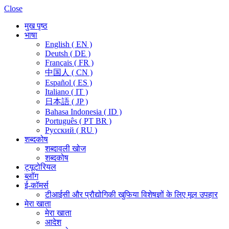
Close
मुख पृष्ठ
भाषा
English ( EN )
Deutsh ( DE )
Français ( FR )
中国人 ( CN )
Español ( ES )
Italiano ( IT )
日本語 ( JP )
Bahasa Indonesia ( ID )
Português ( PT BR )
Pусский ( RU )
शब्दकोष
शब्दावली खोज
शब्दकोष
ट्यूटोरियल
ब्लॉग
ई-कॉमर्स
टीआईसी और प्रौद्योगिकी खुफिया विशेषज्ञों के लिए मूल उपहार
मेरा खाता
मेरा खाता
आदेश