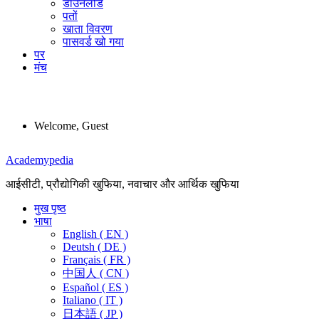
डाउनलोड
पतों
खाता विवरण
पासवर्ड खो गया
पर
मंच
Welcome, Guest
Menu
Academypedia
आईसीटी, प्रौद्योगिकी खुफिया, नवाचार और आर्थिक खुफिया
मुख पृष्ठ
भाषा
English ( EN )
Deutsh ( DE )
Français ( FR )
中国人 ( CN )
Español ( ES )
Italiano ( IT )
日本語 ( JP )