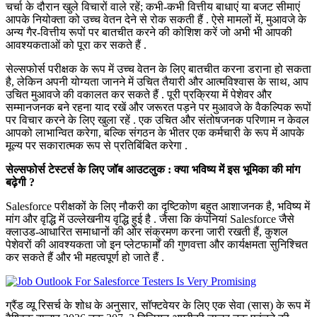
चर्चा के दौरान खुले विचारों वाले रहें; कभी-कभी वित्तीय बाधाएं या बजट सीमाएं
आपके नियोक्ता को उच्च वेतन देने से रोक सकती हैं . ऐसे मामलों में, मुआवजे के
अन्य गैर-वित्तीय रूपों पर बातचीत करने की कोशिश करें जो अभी भी आपकी
आवश्यकताओं को पूरा कर सकते हैं .
सेल्सफोर्स परीक्षक के रूप में उच्च वेतन के लिए बातचीत करना डराना हो सकता
है, लेकिन अपनी योग्यता जानने में उचित तैयारी और आत्मविश्वास के साथ, आप
उचित मुआवजे की वकालत कर सकते हैं . पूरी प्रक्रिया में पेशेवर और
सम्मानजनक बने रहना याद रखें और जरूरत पड़ने पर मुआवजे के वैकल्पिक रूपों
पर विचार करने के लिए खुला रहें . एक उचित और संतोषजनक परिणाम न केवल
आपको लाभान्वित करेगा, बल्कि संगठन के भीतर एक कर्मचारी के रूप में आपके
मूल्य पर सकारात्मक रूप से प्रतिबिंबित करेगा .
सेल्सफोर्स टेस्टर्स के लिए जॉब आउटलुक : क्या भविष्य में इस भूमिका की मांग
बढ़ेगी ?
Salesforce परीक्षकों के लिए नौकरी का दृष्टिकोण बहुत आशाजनक है, भविष्य में
मांग और वृद्धि में उल्लेखनीय वृद्धि हुई है . जैसा कि कंपनियां Salesforce जैसे
क्लाउड-आधारित समाधानों की ओर संक्रमण करना जारी रखती हैं, कुशल
पेशेवरों की आवश्यकता जो इन प्लेटफार्मों की गुणवत्ता और कार्यक्षमता सुनिश्चित
कर सकते हैं और भी महत्वपूर्ण हो जाते हैं .
ग्रैंड व्यू रिसर्च के शोध के अनुसार, सॉफ्टवेयर के लिए एक सेवा (सास) के रूप में