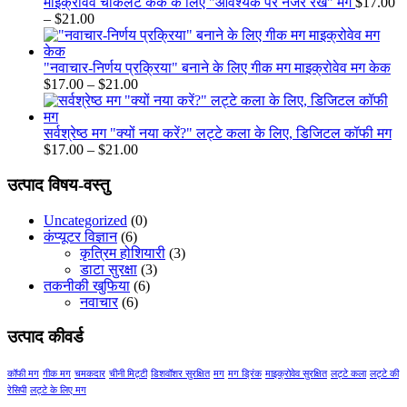
$21.00
$17.0
माइक्रोवेव चॉकलेट केक के लिए "आवश्यक पर नजर रखें" मग
$
17.00
Price
throu
–
$
21.00
range:
$21.0
$17.00
through
"नवाचार-निर्णय प्रक्रिया" बनाने के लिए गीक मग माइक्रोवेव मग केक
$21.00
Price
$
17.00
–
$
21.00
range:
$17.00
through
सर्वश्रेष्ठ मग "क्यों नया करें?" लट्टे कला के लिए, डिजिटल कॉफी मग
$21.00
Price
$
17.00
–
$
21.00
range:
$17.00
उत्पाद विषय-वस्तु
through
$21.00
Uncategorized
(0)
कंप्यूटर विज्ञान
(6)
कृत्रिम होशियारी
(3)
डाटा सुरक्षा
(3)
तकनीकी खुफिया
(6)
नवाचार
(6)
उत्पाद कीवर्ड
कॉफी मग
गीक मग
चमकदार
चीनी मिट्टी
डिशवॉशर सुरक्षित
मग
मग ड्रिंक
माइक्रोवेव सुरक्षित
लट्टे कला
लट्टे की
रेसिपी
लट्टे के लिए मग