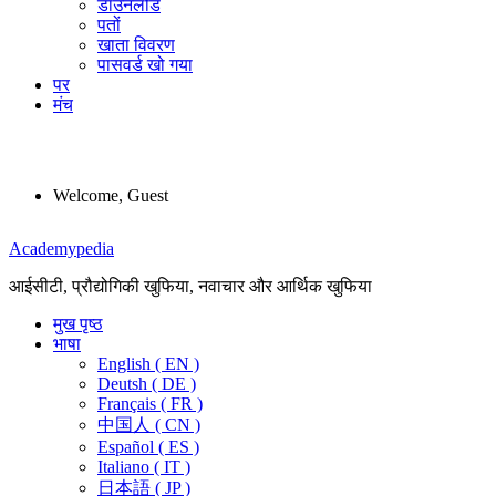
डाउनलोड
पतों
खाता विवरण
पासवर्ड खो गया
पर
मंच
Welcome, Guest
Menu
Academypedia
आईसीटी, प्रौद्योगिकी खुफिया, नवाचार और आर्थिक खुफिया
मुख पृष्ठ
भाषा
English ( EN )
Deutsh ( DE )
Français ( FR )
中国人 ( CN )
Español ( ES )
Italiano ( IT )
日本語 ( JP )