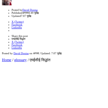
Author
Posted by
David Donisa
Published
अगस्त
4:49 पूर्वाह्न
Updated
7:07 पूर्वाह्न
X (Twitter)
Facebook
LinkedIn
Share
this
Close
Share this post
post
sharing
एमईसीई सिद्धांत
box
X (Twitter)
Facebook
LinkedIn
Posted by
David Donisa
on
अगस्त
. Updated:
7:07 पूर्वाह्न
Home
/
glossary
/
एमईसीई सिद्धांत