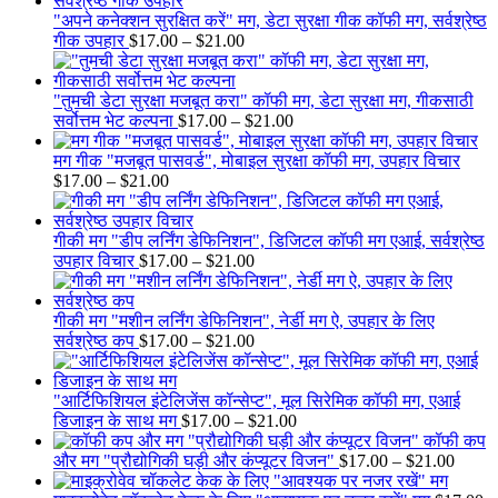
"अपने कनेक्शन सुरक्षित करें" मग, डेटा सुरक्षा गीक कॉफी मग, सर्वश्रेष्ठ
Price
गीक उपहार
$
17.00
–
$
21.00
range:
$17.00
through
"तुमची डेटा सुरक्षा मजबूत करा" कॉफी मग, डेटा सुरक्षा मग, गीकसाठी
$21.00
Price
सर्वोत्तम भेट कल्पना
$
17.00
–
$
21.00
range:
$17.00
मग गीक "मजबूत पासवर्ड", मोबाइल सुरक्षा कॉफी मग, उपहार विचार
Price
through
$
17.00
–
$
21.00
range:
$21.00
$17.00
through
गीकी मग "डीप लर्निंग डेफिनिशन", डिजिटल कॉफी मग एआई, सर्वश्रेष्ठ
$21.00
Price
उपहार विचार
$
17.00
–
$
21.00
range:
$17.00
through
गीकी मग "मशीन लर्निंग डेफिनिशन", नेर्डी मग ऐ, उपहार के लिए
$21.00
Price
सर्वश्रेष्ठ कप
$
17.00
–
$
21.00
range:
$17.00
through
"आर्टिफिशियल इंटेलिजेंस कॉन्सेप्ट", मूल सिरेमिक कॉफी मग, एआई
$21.00
Price
डिजाइन के साथ मग
$
17.00
–
$
21.00
range:
कॉफी कप
$17.00
Price
और मग "प्रौद्योगिकी घड़ी और कंप्यूटर विजन"
$
17.00
–
$
21.00
through
range: