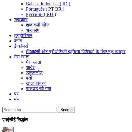
Bahasa Indonesia ( ID )
Português ( PT BR )
Pусский ( RU )
शब्दकोष
शब्दावली खोज
शब्दकोष
ट्यूटोरियल
ब्लॉग
ई-कॉमर्स
टीआईसी और प्रौद्योगिकी खुफिया विशेषज्ञों के लिए मूल उपहार
मेरा खाता
मेरा खाता
आदेश
डाउनलोड
पतों
खाता विवरण
पासवर्ड खो गया
पर
मंच
Search
Search
for:
एमईसीई सिद्धांत