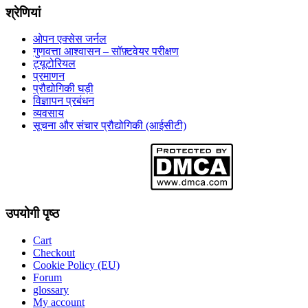
श्रेणियां
ओपन एक्सेस जर्नल
गुणवत्ता आश्वासन – सॉफ़्टवेयर परीक्षण
ट्यूटोरियल
प्रमाणन
प्रौद्योगिकी घड़ी
विज्ञापन प्रबंधन
व्यवसाय
सूचना और संचार प्रौद्योगिकी (आईसीटी)
उपयोगी पृष्ठ
Cart
Checkout
Cookie Policy (EU)
Forum
glossary
My account