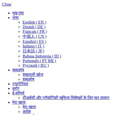
Close
मुख पृष्ठ
भाषा
English ( EN )
Deutsh ( DE )
Français ( FR )
中国人 ( CN )
Español ( ES )
Italiano ( IT )
日本語 ( JP )
Bahasa Indonesia ( ID )
Português ( PT BR )
Pусский ( RU )
शब्दकोष
शब्दावली खोज
शब्दकोष
ट्यूटोरियल
ब्लॉग
ई-कॉमर्स
टीआईसी और प्रौद्योगिकी खुफिया विशेषज्ञों के लिए मूल उपहार
मेरा खाता
मेरा खाता
आदेश