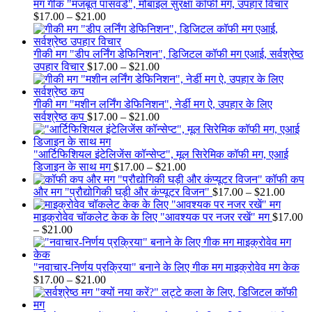
$17.00
मग गीक "मजबूत पासवर्ड", मोबाइल सुरक्षा कॉफी मग, उपहार विचार
Price
through
$
17.00
–
$
21.00
range:
$21.00
$17.00
through
गीकी मग "डीप लर्निंग डेफिनिशन", डिजिटल कॉफी मग एआई, सर्वश्रेष्ठ
$21.00
Price
उपहार विचार
$
17.00
–
$
21.00
range:
$17.00
through
गीकी मग "मशीन लर्निंग डेफिनिशन", नेर्डी मग ऐ, उपहार के लिए
$21.00
Price
सर्वश्रेष्ठ कप
$
17.00
–
$
21.00
range:
$17.00
through
"आर्टिफिशियल इंटेलिजेंस कॉन्सेप्ट", मूल सिरेमिक कॉफी मग, एआई
$21.00
Price
डिजाइन के साथ मग
$
17.00
–
$
21.00
range:
कॉफी कप
$17.00
Price
और मग "प्रौद्योगिकी घड़ी और कंप्यूटर विजन"
$
17.00
–
$
21.00
through
range:
$21.00
$17.0
माइक्रोवेव चॉकलेट केक के लिए "आवश्यक पर नजर रखें" मग
$
17.00
Price
throu
–
$
21.00
range:
$21.0
$17.00
through
"नवाचार-निर्णय प्रक्रिया" बनाने के लिए गीक मग माइक्रोवेव मग केक
$21.00
Price
$
17.00
–
$
21.00
range:
$17.00