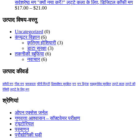
through
सर्वश्रेष्ठ मग "क्यों नया करें?" लट्टे कला के लिए, डिजिटल कॉफी मग
$21.00
Price
$
17.00
–
$
21.00
range:
$17.00
उत्पाद विषय-वस्तु
through
$21.00
Uncategorized
(0)
कंप्यूटर विज्ञान
(6)
कृत्रिम होशियारी
(3)
डाटा सुरक्षा
(3)
तकनीकी खुफिया
(6)
नवाचार
(6)
उत्पाद कीवर्ड
कॉफी मग
गीक मग
चमकदार
चीनी मिट्टी
डिशवॉशर सुरक्षित
मग
मग ड्रिंक
माइक्रोवेव सुरक्षित
लट्टे कला
लट्टे की
रेसिपी
लट्टे के लिए मग
श्रेणियां
ओपन एक्सेस जर्नल
गुणवत्ता आश्वासन – सॉफ़्टवेयर परीक्षण
ट्यूटोरियल
प्रमाणन
प्रौद्योगिकी घड़ी