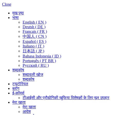
Close
मुख पृष्ठ
भाषा
English ( EN )
Deutsh ( DE )
Français ( FR )
中国人 ( CN )
Español ( ES )
Italiano ( IT )
日本語 ( JP )
Bahasa Indonesia ( ID )
Português ( PT BR )
Pусский ( RU )
शब्दकोष
शब्दावली खोज
शब्दकोष
ट्यूटोरियल
ब्लॉग
ई-कॉमर्स
टीआईसी और प्रौद्योगिकी खुफिया विशेषज्ञों के लिए मूल उपहार
मेरा खाता
मेरा खाता
आदेश