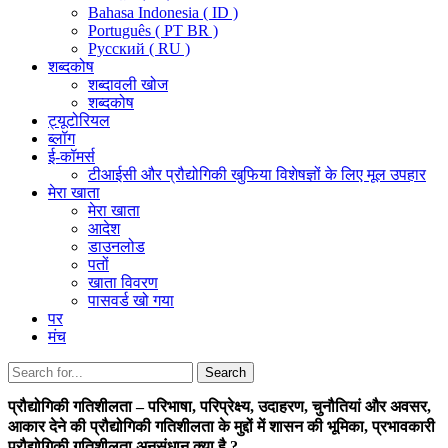
Bahasa Indonesia ( ID )
Português ( PT BR )
Pусский ( RU )
शब्दकोष
शब्दावली खोज
शब्दकोष
ट्यूटोरियल
ब्लॉग
ई-कॉमर्स
टीआईसी और प्रौद्योगिकी खुफिया विशेषज्ञों के लिए मूल उपहार
मेरा खाता
मेरा खाता
आदेश
डाउनलोड
पतों
खाता विवरण
पासवर्ड खो गया
पर
मंच
Search
Search
for:
प्रौद्योगिकी गतिशीलता – परिभाषा, परिप्रेक्ष्य, उदाहरण, चुनौतियां और अवसर,
आकार देने की प्रौद्योगिकी गतिशीलता के मुद्दों में शासन की भूमिका, प्रभावकारी
प्रौद्योगिकी गतिशीलता अनुसंधान क्या है ?