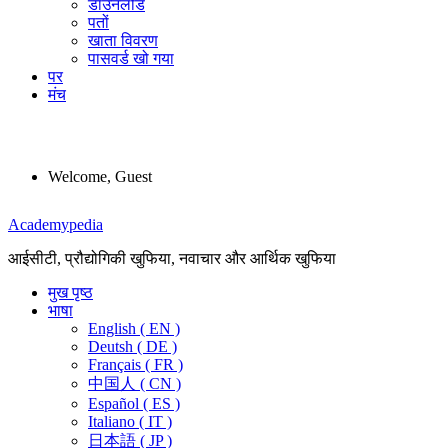
डाउनलोड
पतों
खाता विवरण
पासवर्ड खो गया
पर
मंच
Welcome, Guest
Menu
Academypedia
आईसीटी, प्रौद्योगिकी खुफिया, नवाचार और आर्थिक खुफिया
मुख पृष्ठ
भाषा
English ( EN )
Deutsh ( DE )
Français ( FR )
中国人 ( CN )
Español ( ES )
Italiano ( IT )
日本語 ( JP )