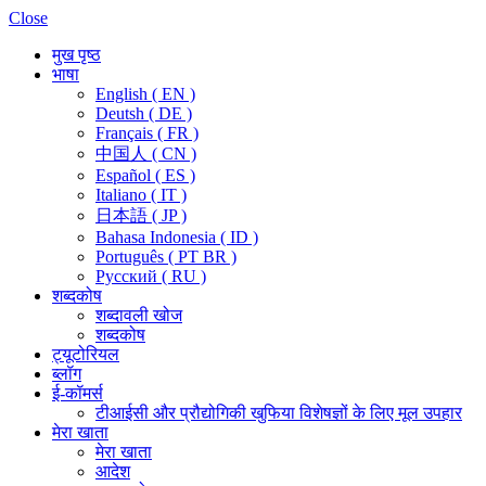
Close
मुख पृष्ठ
भाषा
English ( EN )
Deutsh ( DE )
Français ( FR )
中国人 ( CN )
Español ( ES )
Italiano ( IT )
日本語 ( JP )
Bahasa Indonesia ( ID )
Português ( PT BR )
Pусский ( RU )
शब्दकोष
शब्दावली खोज
शब्दकोष
ट्यूटोरियल
ब्लॉग
ई-कॉमर्स
टीआईसी और प्रौद्योगिकी खुफिया विशेषज्ञों के लिए मूल उपहार
मेरा खाता
मेरा खाता
आदेश