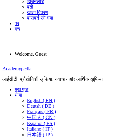
डाउनलोड
पतों
खाता विवरण
पासवर्ड खो गया
पर
मंच
Welcome, Guest
Menu
Academypedia
आईसीटी, प्रौद्योगिकी खुफिया, नवाचार और आर्थिक खुफिया
मुख पृष्ठ
भाषा
English ( EN )
Deutsh ( DE )
Français ( FR )
中国人 ( CN )
Español ( ES )
Italiano ( IT )
日本語 ( JP )