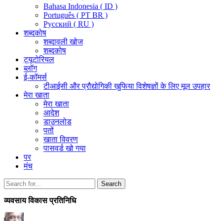
Bahasa Indonesia ( ID )
Português ( PT BR )
Pусский ( RU )
शब्दकोष
शब्दावली खोज
शब्दकोष
ट्यूटोरियल
ब्लॉग
ई-कॉमर्स
टीआईसी और प्रौद्योगिकी खुफिया विशेषज्ञों के लिए मूल उपहार
मेरा खाता
मेरा खाता
आदेश
डाउनलोड
पतों
खाता विवरण
पासवर्ड खो गया
पर
मंच
Search
Search
for:
व्यवसाय विकास प्रतिनिधि