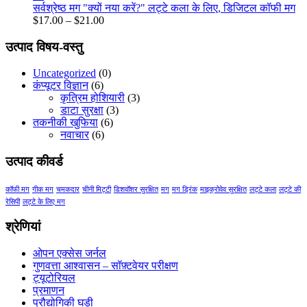
through
सर्वश्रेष्ठ मग "क्यों नया करें?" लट्टे कला के लिए, डिजिटल कॉफी मग
$21.00
Price
$
17.00
–
$
21.00
range:
$17.00
उत्पाद विषय-वस्तु
through
$21.00
Uncategorized
(0)
कंप्यूटर विज्ञान
(6)
कृत्रिम होशियारी
(3)
डाटा सुरक्षा
(3)
तकनीकी खुफिया
(6)
नवाचार
(6)
उत्पाद कीवर्ड
कॉफी मग
गीक मग
चमकदार
चीनी मिट्टी
डिशवॉशर सुरक्षित
मग
मग ड्रिंक
माइक्रोवेव सुरक्षित
लट्टे कला
लट्टे की
रेसिपी
लट्टे के लिए मग
श्रेणियां
ओपन एक्सेस जर्नल
गुणवत्ता आश्वासन – सॉफ़्टवेयर परीक्षण
ट्यूटोरियल
प्रमाणन
प्रौद्योगिकी घड़ी