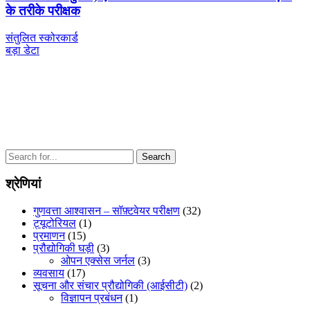
के तरीके परीक्षक
पोस्ट
Previous
संतुलित स्कोरकार्ड
Post
Next
बड़ा डेटा
नेविगेशन
Post
Search
for:
श्रेणियां
गुणवत्ता आश्वासन – सॉफ़्टवेयर परीक्षण
(32)
ट्यूटोरियल
(1)
प्रमाणन
(15)
प्रौद्योगिकी घड़ी
(3)
ओपन एक्सेस जर्नल
(3)
व्यवसाय
(17)
सूचना और संचार प्रौद्योगिकी (आईसीटी)
(2)
विज्ञापन प्रबंधन
(1)