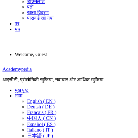
डाउनलोड
पतों
खाता विवरण
पासवर्ड खो गया
पर
मंच
Welcome, Guest
Menu
Academypedia
आईसीटी, प्रौद्योगिकी खुफिया, नवाचार और आर्थिक खुफिया
मुख पृष्ठ
भाषा
English ( EN )
Deutsh ( DE )
Français ( FR )
中国人 ( CN )
Español ( ES )
Italiano ( IT )
日本語 ( JP )