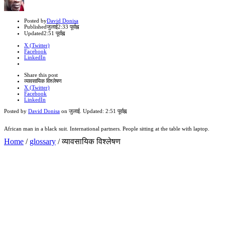
Author
Posted by
David Donisa
Published
जुलाई
2:33 पूर्वाह्न
Updated
2:51 पूर्वाह्न
X (Twitter)
Facebook
LinkedIn
Share
this
Close
Share this post
post
sharing
व्यावसायिक विश्लेषण
box
X (Twitter)
Facebook
LinkedIn
Posted by
David Donisa
on
जुलाई
. Updated:
2:51 पूर्वाह्न
African man in a black suit. International partners. People sitting at the table with laptop.
Home
/
glossary
/
व्यावसायिक विश्लेषण