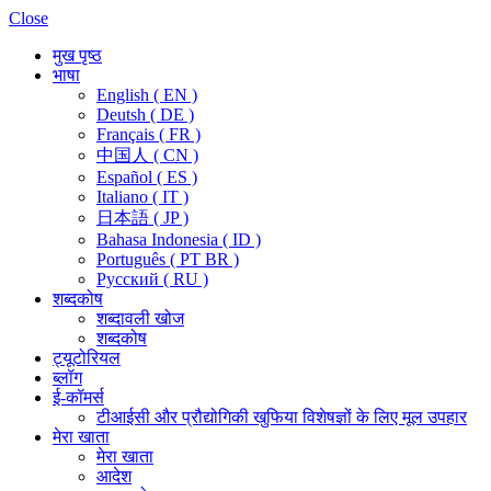
Close
मुख पृष्ठ
भाषा
English ( EN )
Deutsh ( DE )
Français ( FR )
中国人 ( CN )
Español ( ES )
Italiano ( IT )
日本語 ( JP )
Bahasa Indonesia ( ID )
Português ( PT BR )
Pусский ( RU )
शब्दकोष
शब्दावली खोज
शब्दकोष
ट्यूटोरियल
ब्लॉग
ई-कॉमर्स
टीआईसी और प्रौद्योगिकी खुफिया विशेषज्ञों के लिए मूल उपहार
मेरा खाता
मेरा खाता
आदेश