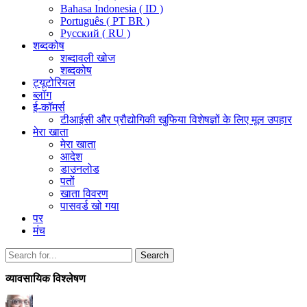
Bahasa Indonesia ( ID )
Português ( PT BR )
Pусский ( RU )
शब्दकोष
शब्दावली खोज
शब्दकोष
ट्यूटोरियल
ब्लॉग
ई-कॉमर्स
टीआईसी और प्रौद्योगिकी खुफिया विशेषज्ञों के लिए मूल उपहार
मेरा खाता
मेरा खाता
आदेश
डाउनलोड
पतों
खाता विवरण
पासवर्ड खो गया
पर
मंच
Search
Search
for:
व्यावसायिक विश्लेषण