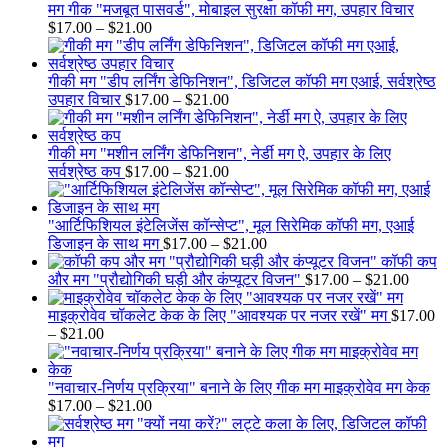
$17.00
मग गीक "मजबूत पासवर्ड", मोबाइल सुरक्षा कॉफी मग, उपहार विचार
Price
through
$
17.00
–
$
21.00
range:
$21.00
$17.00
through
गीकी मग "डीप लर्निंग डेफिनिशन", डिजिटल कॉफी मग एआई, सर्वश्रेष्ठ
$21.00
Price
उपहार विचार
$
17.00
–
$
21.00
range:
$17.00
through
गीकी मग "मशीन लर्निंग डेफिनिशन", नेर्डी मग ऐ, उपहार के लिए
$21.00
Price
सर्वश्रेष्ठ कप
$
17.00
–
$
21.00
range:
$17.00
through
"आर्टिफिशियल इंटेलिजेंस कॉन्सेप्ट", मूल सिरेमिक कॉफी मग, एआई
$21.00
Price
डिजाइन के साथ मग
$
17.00
–
$
21.00
range:
कॉफी कप
$17.00
Price
और मग "प्रौद्योगिकी घड़ी और कंप्यूटर विजन"
$
17.00
–
$
21.00
through
range:
$21.00
$17.0
माइक्रोवेव चॉकलेट केक के लिए "आवश्यक पर नजर रखें" मग
$
17.00
Price
throu
–
$
21.00
range:
$21.0
$17.00
through
"नवाचार-निर्णय प्रक्रिया" बनाने के लिए गीक मग माइक्रोवेव मग केक
$21.00
Price
$
17.00
–
$
21.00
range:
$17.00