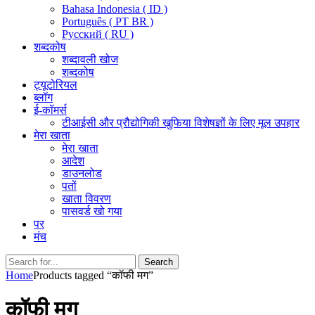
Bahasa Indonesia ( ID )
Português ( PT BR )
Pусский ( RU )
शब्दकोष
शब्दावली खोज
शब्दकोष
ट्यूटोरियल
ब्लॉग
ई-कॉमर्स
टीआईसी और प्रौद्योगिकी खुफिया विशेषज्ञों के लिए मूल उपहार
मेरा खाता
मेरा खाता
आदेश
डाउनलोड
पतों
खाता विवरण
पासवर्ड खो गया
पर
मंच
Search
Search
for:
Home
Products tagged “कॉफी मग”
कॉफी मग