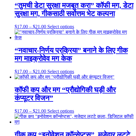
product
$21.00
variants.
“तुमची डेटा सुरक्षा मजबूत करा” कॉफी मग, डेटा
page
The
सुरक्षा मग, गीकसाठी सर्वोत्तम भेट कल्पना
options
may
be
Price
This
$
17.00
–
$
21.00
Select options
chosen
range:
product
on
$17.00
has
the
through
multiple
product
$21.00
variants.
“नवाचार-निर्णय प्रक्रिया” बनाने के लिए गीक
page
The
मग माइक्रोवेव मग केक
options
may
be
Price
This
$
17.00
–
$
21.00
Select options
chosen
range:
product
on
$17.00
has
the
through
multiple
कॉफी कप और मग “प्रौद्योगिकी घड़ी और
product
$21.00
variants.
कंप्यूटर विजन”
page
The
options
may
Price
This
$
17.00
–
$
21.00
Select options
be
range:
product
chosen
$17.00
has
on
through
multiple
the
$21.00
variants.
गीक कप “इनोवेशन कॉन्सेप्ट्स”, मजेदार लट्टे