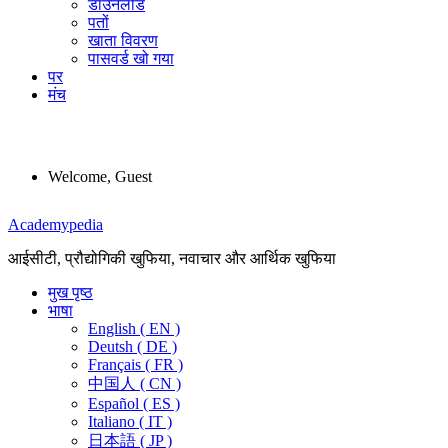
डाउनलोड
पतों
खाता विवरण
पासवर्ड खो गया
पर
मंच
Welcome, Guest
Menu
Academypedia
आईसीटी, प्रौद्योगिकी खुफिया, नवाचार और आर्थिक खुफिया
मुख पृष्ठ
भाषा
English ( EN )
Deutsh ( DE )
Français ( FR )
中国人 ( CN )
Español ( ES )
Italiano ( IT )
日本語 ( JP )