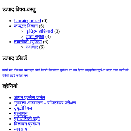
range:
$17.00
उत्पाद विषय-वस्तु
through
$21.00
Uncategorized
(0)
कंप्यूटर विज्ञान
(6)
कृत्रिम होशियारी
(3)
डाटा सुरक्षा
(3)
तकनीकी खुफिया
(6)
नवाचार
(6)
उत्पाद कीवर्ड
कॉफी मग
गीक मग
चमकदार
चीनी मिट्टी
डिशवॉशर सुरक्षित
मग
मग ड्रिंक
माइक्रोवेव सुरक्षित
लट्टे कला
लट्टे की
रेसिपी
लट्टे के लिए मग
श्रेणियां
ओपन एक्सेस जर्नल
गुणवत्ता आश्वासन – सॉफ़्टवेयर परीक्षण
ट्यूटोरियल
प्रमाणन
प्रौद्योगिकी घड़ी
विज्ञापन प्रबंधन
व्यवसाय