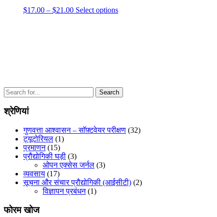
be
Price
This
$
17.00
–
$
21.00
Select options
chosen
range:
product
on
$17.00
has
the
through
multiple
product
$21.00
variants.
page
The
options
may
be
chosen
Search
on
for:
the
श्रेणियां
product
page
गुणवत्ता आश्वासन – सॉफ़्टवेयर परीक्षण
(32)
ट्यूटोरियल
(1)
प्रमाणन
(15)
प्रौद्योगिकी घड़ी
(3)
ओपन एक्सेस जर्नल
(3)
व्यवसाय
(17)
सूचना और संचार प्रौद्योगिकी (आईसीटी)
(2)
विज्ञापन प्रबंधन
(1)
फोरम खोज