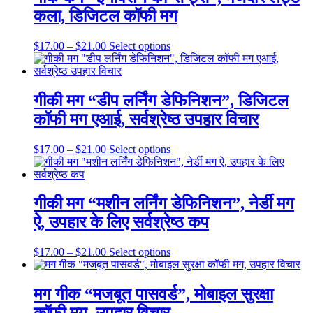
product
The
कला, डिजिटल कॉफी मग
page
options
may
be
Price
This
$
17.00
–
$
21.00
Select options
chosen
range:
product
on
$17.00
has
the
through
multiple
product
$21.00
variants.
गीकी मग “डीप लर्निंग डेफिनिशन”, डिजिटल
page
The
कॉफी मग एआई, सर्वश्रेष्ठ उपहार विचार
options
may
be
Price
This
$
17.00
–
$
21.00
Select options
chosen
range:
product
on
$17.00
has
the
through
multiple
product
$21.00
variants.
गीकी मग “मशीन लर्निंग डेफिनिशन”, नेर्डी मग
page
The
ऐ, उपहार के लिए सर्वश्रेष्ठ कप
options
may
be
Price
This
$
17.00
–
$
21.00
Select options
chosen
range:
product
on
$17.00
has
the
through
multiple
मग गीक “मजबूत पासवर्ड”, मोबाइल सुरक्षा
product
$21.00
variants.
page