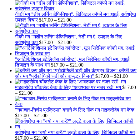
range:
$21.00
$17.00
through
गीकी मग "डीप लर्निंग डेफिनिशन", डिजिटल कॉफी मग एआई, सर्वश्रेष्ठ
$21.00
Price
उपहार विचार
$
17.00
–
$
21.00
range:
$17.00
through
गीकी मग "मशीन लर्निंग डेफिनिशन", नेर्डी मग ऐ, उपहार के लिए
$21.00
Price
सर्वश्रेष्ठ कप
$
17.00
–
$
21.00
range:
$17.00
through
"आर्टिफिशियल इंटेलिजेंस कॉन्सेप्ट", मूल सिरेमिक कॉफी मग, एआई
$21.00
Price
डिजाइन के साथ मग
$
17.00
–
$
21.00
range:
कॉफी कप
$17.00
Price
और मग "प्रौद्योगिकी घड़ी और कंप्यूटर विजन"
$
17.00
–
$
21.00
through
range:
$21.00
$17.0
माइक्रोवेव चॉकलेट केक के लिए "आवश्यक पर नजर रखें" मग
$
17.00
Price
throu
–
$
21.00
range:
$21.0
$17.00
through
"नवाचार-निर्णय प्रक्रिया" बनाने के लिए गीक मग माइक्रोवेव मग केक
$21.00
Price
$
17.00
–
$
21.00
range:
$17.00
through
सर्वश्रेष्ठ मग "क्यों नया करें?" लट्टे कला के लिए, डिजिटल कॉफी मग
$21.00
Price
$
17.00
–
$
21.00