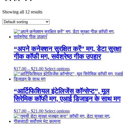
Showing all 12 results
“अपने कनेक्शन सुरक्षित करें” मग, डेटा सुरक्षा
गीक कॉफी मग, सर्वश्रेष्ठ गीक उपहार
Price
This
$
17.00
–
$
21.00
Select options
range:
product
$17.00
has
through
multiple
$21.00
variants.
“आर्टिफिशियल इंटेलिजेंस कॉन्सेप्ट”, मूल
The
सिरेमिक कॉफी मग, एआई डिजाइन के साथ मग
options
may
be
Price
This
$
17.00
–
$
21.00
Select options
chosen
range:
product
on
$17.00
has
the
through
multiple