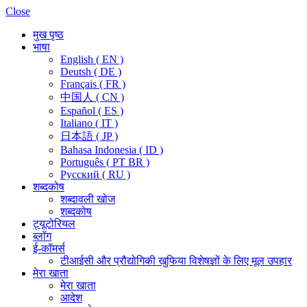
Close
मुख पृष्ठ
भाषा
English ( EN )
Deutsh ( DE )
Français ( FR )
中国人 ( CN )
Español ( ES )
Italiano ( IT )
日本語 ( JP )
Bahasa Indonesia ( ID )
Português ( PT BR )
Pусский ( RU )
शब्दकोष
शब्दावली खोज
शब्दकोष
ट्यूटोरियल
ब्लॉग
ई-कॉमर्स
टीआईसी और प्रौद्योगिकी खुफिया विशेषज्ञों के लिए मूल उपहार
मेरा खाता
मेरा खाता
आदेश