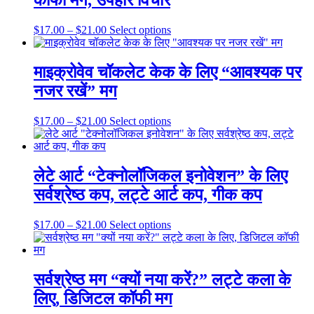
कॉफी मग, उपहार विचार
The
options
may
Price
This
$
17.00
–
$
21.00
Select options
be
range:
product
chosen
$17.00
has
on
through
multiple
माइक्रोवेव चॉकलेट केक के लिए “आवश्यक पर
the
$21.00
variants.
नजर रखें” मग
product
The
page
options
may
Price
This
$
17.00
–
$
21.00
Select options
be
range:
product
chosen
$17.00
has
on
through
multiple
the
$21.00
variants.
लेटे आर्ट “टेक्नोलॉजिकल इनोवेशन” के लिए
product
The
सर्वश्रेष्ठ कप, लट्टे आर्ट कप, गीक कप
page
options
may
be
Price
This
$
17.00
–
$
21.00
Select options
chosen
range:
product
on
$17.00
has
the
through
multiple
product
$21.00
variants.
सर्वश्रेष्ठ मग “क्यों नया करें?” लट्टे कला के
page
The
लिए, डिजिटल कॉफी मग
options
may