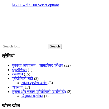
be
Price
This
$
17.00
–
$
21.00
Select options
chosen
range:
product
on
$17.00
has
the
through
multiple
product
$21.00
variants.
page
The
options
may
be
chosen
Search
on
for:
the
श्रेणियां
product
page
गुणवत्ता आश्वासन – सॉफ़्टवेयर परीक्षण
(32)
ट्यूटोरियल
(1)
प्रमाणन
(15)
प्रौद्योगिकी घड़ी
(3)
ओपन एक्सेस जर्नल
(3)
व्यवसाय
(17)
सूचना और संचार प्रौद्योगिकी (आईसीटी)
(2)
विज्ञापन प्रबंधन
(1)
फोरम खोज