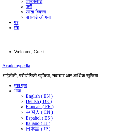
डाउनलोड
पतों
खाता विवरण
पासवर्ड खो गया
पर
मंच
Welcome, Guest
Menu
Academypedia
आईसीटी, प्रौद्योगिकी खुफिया, नवाचार और आर्थिक खुफिया
मुख पृष्ठ
भाषा
English ( EN )
Deutsh ( DE )
Français ( FR )
中国人 ( CN )
Español ( ES )
Italiano ( IT )
日本語 ( JP )