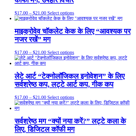
कॉफी मग, उपहार विचार
The
options
may
Price
This
$
17.00
–
$
21.00
Select options
be
range:
product
chosen
$17.00
has
on
through
multiple
माइक्रोवेव चॉकलेट केक के लिए “आवश्यक पर
the
$21.00
variants.
नजर रखें” मग
product
The
page
options
may
Price
This
$
17.00
–
$
21.00
Select options
be
range:
product
chosen
$17.00
has
on
through
multiple
the
$21.00
variants.
लेटे आर्ट “टेक्नोलॉजिकल इनोवेशन” के लिए
product
The
सर्वश्रेष्ठ कप, लट्टे आर्ट कप, गीक कप
page
options
may
be
Price
This
$
17.00
–
$
21.00
Select options
chosen
range:
product
on
$17.00
has
the
through
multiple
product
$21.00
variants.
सर्वश्रेष्ठ मग “क्यों नया करें?” लट्टे कला के
page
The
लिए, डिजिटल कॉफी मग
options
may