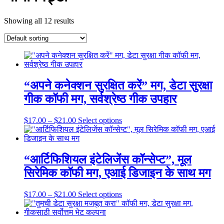
Showing all 12 results
“अपने कनेक्शन सुरक्षित करें” मग, डेटा सुरक्षा
गीक कॉफी मग, सर्वश्रेष्ठ गीक उपहार
Price
This
$
17.00
–
$
21.00
Select options
range:
product
$17.00
has
through
multiple
$21.00
variants.
“आर्टिफिशियल इंटेलिजेंस कॉन्सेप्ट”, मूल
The
सिरेमिक कॉफी मग, एआई डिजाइन के साथ मग
options
may
be
Price
This
$
17.00
–
$
21.00
Select options
chosen
range:
product
on
$17.00
has
the
through
multiple