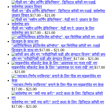
range:
$21.00
$17.00
through
गीकी मग "डीप लर्निंग डेफिनिशन", डिजिटल कॉफी मग एआई, सर्वश्रेष्ठ
$21.00
Price
उपहार विचार
$
17.00
–
$
21.00
range:
$17.00
through
गीकी मग "मशीन लर्निंग डेफिनिशन", नेर्डी मग ऐ, उपहार के लिए
$21.00
Price
सर्वश्रेष्ठ कप
$
17.00
–
$
21.00
range:
$17.00
through
"आर्टिफिशियल इंटेलिजेंस कॉन्सेप्ट", मूल सिरेमिक कॉफी मग, एआई
$21.00
Price
डिजाइन के साथ मग
$
17.00
–
$
21.00
range:
कॉफी कप
$17.00
Price
और मग "प्रौद्योगिकी घड़ी और कंप्यूटर विजन"
$
17.00
–
$
21.00
through
range:
$21.00
$17.0
माइक्रोवेव चॉकलेट केक के लिए "आवश्यक पर नजर रखें" मग
$
17.00
Price
throu
–
$
21.00
range:
$21.0
$17.00
through
"नवाचार-निर्णय प्रक्रिया" बनाने के लिए गीक मग माइक्रोवेव मग केक
$21.00
Price
$
17.00
–
$
21.00
range:
$17.00
through
सर्वश्रेष्ठ मग "क्यों नया करें?" लट्टे कला के लिए, डिजिटल कॉफी मग
$21.00
Price
$
17.00
–
$
21.00