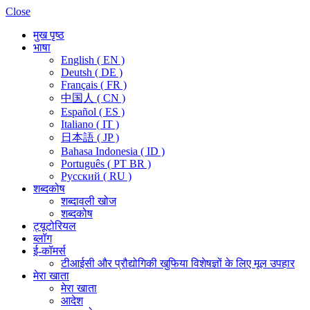
Close
मुख पृष्ठ
भाषा
English ( EN )
Deutsh ( DE )
Français ( FR )
中国人 ( CN )
Español ( ES )
Italiano ( IT )
日本語 ( JP )
Bahasa Indonesia ( ID )
Português ( PT BR )
Pусский ( RU )
शब्दकोष
शब्दावली खोज
शब्दकोष
ट्यूटोरियल
ब्लॉग
ई-कॉमर्स
टीआईसी और प्रौद्योगिकी खुफिया विशेषज्ञों के लिए मूल उपहार
मेरा खाता
मेरा खाता
आदेश