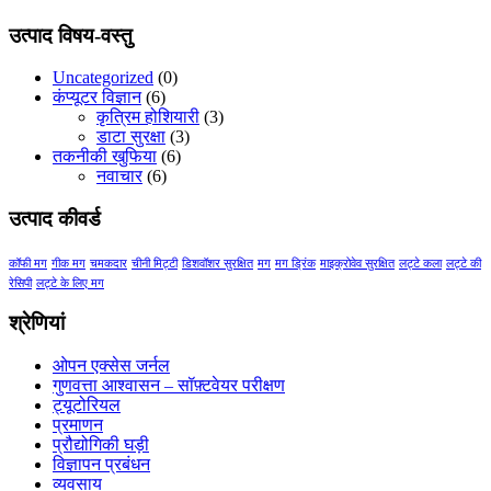
range:
$17.00
उत्पाद विषय-वस्तु
through
$21.00
Uncategorized
(0)
कंप्यूटर विज्ञान
(6)
कृत्रिम होशियारी
(3)
डाटा सुरक्षा
(3)
तकनीकी खुफिया
(6)
नवाचार
(6)
उत्पाद कीवर्ड
कॉफी मग
गीक मग
चमकदार
चीनी मिट्टी
डिशवॉशर सुरक्षित
मग
मग ड्रिंक
माइक्रोवेव सुरक्षित
लट्टे कला
लट्टे की
रेसिपी
लट्टे के लिए मग
श्रेणियां
ओपन एक्सेस जर्नल
गुणवत्ता आश्वासन – सॉफ़्टवेयर परीक्षण
ट्यूटोरियल
प्रमाणन
प्रौद्योगिकी घड़ी
विज्ञापन प्रबंधन
व्यवसाय