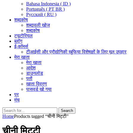
Bahasa Indonesia ( ID )
Português ( PT BR )
Pусский ( RU )
शब्दकोष
शब्दावली खोज
शब्दकोष
ट्यूटोरियल
ब्लॉग
ई-कॉमर्स
टीआईसी और प्रौद्योगिकी खुफिया विशेषज्ञों के लिए मूल उपहार
मेरा खाता
मेरा खाता
आदेश
डाउनलोड
पतों
खाता विवरण
पासवर्ड खो गया
पर
मंच
Search
Search
for:
Home
Products tagged “चीनी मिट्टी”
चीनी मिट्टी