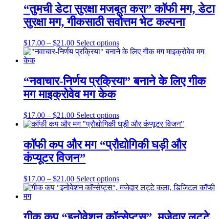
product
$21.00
variants.
“तुमची डेटा सुरक्षा मजबूत करा” कॉफी मग, डेटा
page
The
सुरक्षा मग, गीकसाठी सर्वोत्तम भेट कल्पना
options
may
be
Price
This
$
17.00
–
$
21.00
Select options
chosen
range:
product
on
$17.00
has
the
through
multiple
product
$21.00
variants.
“नवाचार-निर्णय प्रक्रिया” बनाने के लिए गीक
page
The
मग माइक्रोवेव मग केक
options
may
be
Price
This
$
17.00
–
$
21.00
Select options
chosen
range:
product
on
$17.00
has
the
through
multiple
कॉफी कप और मग “प्रौद्योगिकी घड़ी और
product
$21.00
variants.
कंप्यूटर विजन”
page
The
options
may
Price
This
$
17.00
–
$
21.00
Select options
be
range:
product
chosen
$17.00
has
on
through
multiple
the
$21.00
variants.
गीक कप “इनोवेशन कॉन्सेप्ट्स”, मजेदार लट्टे