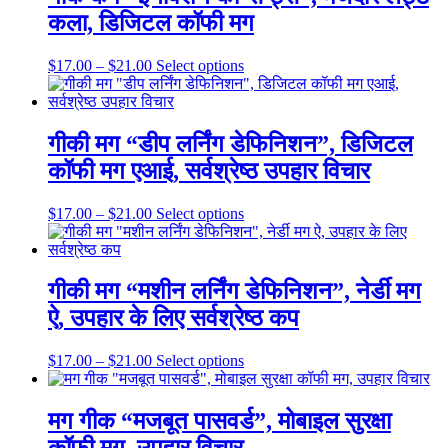
product
The
कला, डिजिटल कॉफी मग
page
options
may
be
Price
This
$
17.00
–
$
21.00
Select options
chosen
range:
product
on
$17.00
has
the
through
multiple
product
$21.00
variants.
गीकी मग “डीप लर्निंग डेफिनिशन”, डिजिटल
page
The
कॉफी मग एआई, सर्वश्रेष्ठ उपहार विचार
options
may
be
Price
This
$
17.00
–
$
21.00
Select options
chosen
range:
product
on
$17.00
has
the
through
multiple
product
$21.00
variants.
गीकी मग “मशीन लर्निंग डेफिनिशन”, नेर्डी मग
page
The
ऐ, उपहार के लिए सर्वश्रेष्ठ कप
options
may
be
Price
This
$
17.00
–
$
21.00
Select options
chosen
range:
product
on
$17.00
has
the
through
multiple
मग गीक “मजबूत पासवर्ड”, मोबाइल सुरक्षा
product
$21.00
variants.
page