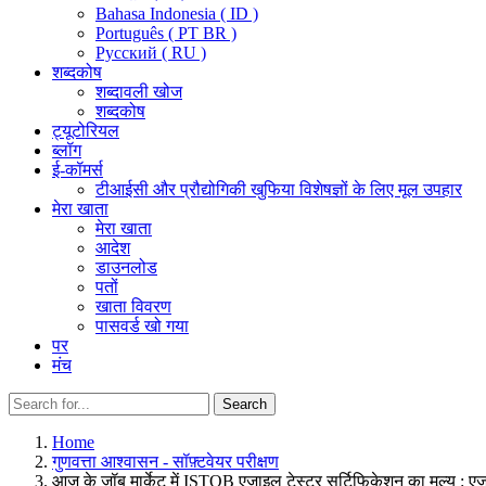
Bahasa Indonesia ( ID )
Português ( PT BR )
Pусский ( RU )
शब्दकोष
शब्दावली खोज
शब्दकोष
ट्यूटोरियल
ब्लॉग
ई-कॉमर्स
टीआईसी और प्रौद्योगिकी खुफिया विशेषज्ञों के लिए मूल उपहार
मेरा खाता
मेरा खाता
आदेश
डाउनलोड
पतों
खाता विवरण
पासवर्ड खो गया
पर
मंच
Search
Search
for:
Home
गुणवत्ता आश्वासन - सॉफ़्टवेयर परीक्षण
आज के जॉब मार्केट में ISTQB एजाइल टेस्टर सर्टिफिकेशन का मूल्य : एजाइल