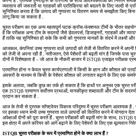
करना है . प्रत्येक पुनरावृत्ति के परिणामों के साथ आवश्यकताओं की निरंतर समीक्
व्यवसाय की जरूरतों या ग्राहकों की प्रतिक्रिया को बदलने के लिए जल्दी से प
सुनिश्चित करता है कि उत्पाद की गुणवत्ता या वितरण समय से समझौता किए बिन
लागू किया जा सकता है .
चुस्त परीक्षण का एक अन्य महत्वपूर्ण घटक क्रॉस-फंक्शनल टीमों के भीतर सह
है कि परीक्षक अन्य टीम के सदस्यों जैसे डेवलपर्स, डिजाइनरों, ग्राहकों और व्य
हैं ताकि यह सुनिश्चित हो सके कि सभी को गुणवत्ता मानकों के संदर्भ में लक्ष्यों 
आजकल, कंपनियां उच्च गुणवत्ता वाले उत्पादों को तेजी से वितरित करने में अपनी 
को तेजी से अपना रही हैं . नतीजतन, ऐसे पेशेवरों की बढ़ती मांग है जिनके पास च
दोनों में विशेषज्ञता है – जो आज के नौकरी बाजार में ISTQB एजाइल परीक्षक प्रम
प्रमाणित होना न केवल चुस्त कार्यप्रणाली में किसी के ज्ञान और कौशल को प्रदर
अवसरों के माध्यम से किसी के पेशेवर कौशल को लगातार बढ़ाने के लिए एक समर्पण
इसके अलावा, जबकि कुछ का तर्क हो सकता है कि हाथों पर अनुभव एक चुस्त परीक्षण
एक ISTQB प्रमाणन सर्वोत्तम प्रथाओं, मानकीकृत शब्दावली और टीम के सदस्
प्रदान कर सकता है .
आज के तेजी से पुस्तक सॉफ्टवेयर विकास परिदृश्य में चुस्त परीक्षण आवश्यक ह
पर इसका ध्यान सभी उच्च गुणवत्ता वाले उत्पादों को वितरित करने में योगदान देत
अपेक्षाओं दोनों को पूरा करते हैं . चुस्त परीक्षकों की बढ़ती मांग के साथ, IST
इस क्षेत्र में अपने करियर को आगे बढ़ाने के लिए पेशेवरों के लिए एक मूल्यवान निवेश
ISTQB चुस्त परीक्षक के रूप में प्रमाणित होने के क्या लाभ हैं ?