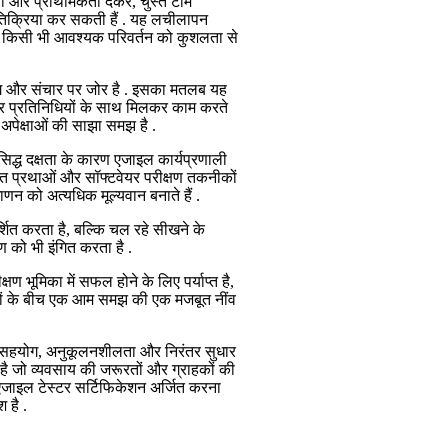
षा और प्राथमिकता देकर, चुस्त टीमें
्रतिक्रिया कर सकती हैं . यह लचीलापन
ा किसी भी आवश्यक परिवर्तन को कुशलता से
योग और संचार पर जोर है . इसका मतलब यह
ापार प्रतिनिधियों के साथ मिलकर काम करते
और अपेक्षाओं की साझा समझ है .
सिद्ध दक्षता के कारण एजाइल कार्यप्रणाली
ुस्त प्रथाओं और सॉफ्टवेयर परीक्षण तकनीकों
ाणन को अत्यधिक मूल्यवान बनाते हैं .
्शित करता है, बल्कि चल रहे सीखने के
 को भी इंगित करता है .
 भूमिका में सफल होने के लिए पर्याप्त है,
यों के बीच एक आम समझ की एक मजबूत नींव
ै . सहयोग, अनुकूलनशीलता और निरंतर सुधार
ा है जो व्यवसाय की जरूरतों और ग्राहकों की
QB एजाइल टेस्टर सर्टिफिकेशन अर्जित करना
 है .