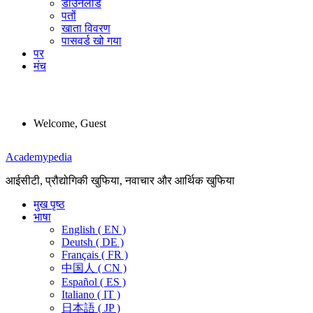
डाउनलोड
पतों
खाता विवरण
पासवर्ड खो गया
पर
मंच
Welcome, Guest
Menu
Academypedia
आईसीटी, प्रौद्योगिकी खुफिया, नवाचार और आर्थिक खुफिया
मुख पृष्ठ
भाषा
English ( EN )
Deutsh ( DE )
Français ( FR )
中国人 ( CN )
Español ( ES )
Italiano ( IT )
日本語 ( JP )