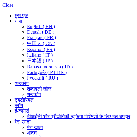
Close
मुख पृष्ठ
भाषा
English ( EN )
Deutsh ( DE )
Français ( FR )
中国人 ( CN )
Español ( ES )
Italiano ( IT )
日本語 ( JP )
Bahasa Indonesia ( ID )
Português ( PT BR )
Pусский ( RU )
शब्दकोष
शब्दावली खोज
शब्दकोष
ट्यूटोरियल
ब्लॉग
ई-कॉमर्स
टीआईसी और प्रौद्योगिकी खुफिया विशेषज्ञों के लिए मूल उपहार
मेरा खाता
मेरा खाता
आदेश