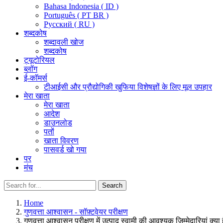
Bahasa Indonesia ( ID )
Português ( PT BR )
Pусский ( RU )
शब्दकोष
शब्दावली खोज
शब्दकोष
ट्यूटोरियल
ब्लॉग
ई-कॉमर्स
टीआईसी और प्रौद्योगिकी खुफिया विशेषज्ञों के लिए मूल उपहार
मेरा खाता
मेरा खाता
आदेश
डाउनलोड
पतों
खाता विवरण
पासवर्ड खो गया
पर
मंच
Search
Search
for:
Home
गुणवत्ता आश्वासन - सॉफ़्टवेयर परीक्षण
गुणवत्ता आश्वासन परीक्षण में उत्पाद स्वामी की आवश्यक जिम्मेदारियां क्या ह