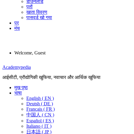
डाउनलोड
पतों
खाता विवरण
पासवर्ड खो गया
पर
मंच
Welcome, Guest
Menu
Academypedia
आईसीटी, प्रौद्योगिकी खुफिया, नवाचार और आर्थिक खुफिया
मुख पृष्ठ
भाषा
English ( EN )
Deutsh ( DE )
Français ( FR )
中国人 ( CN )
Español ( ES )
Italiano ( IT )
日本語 ( JP )