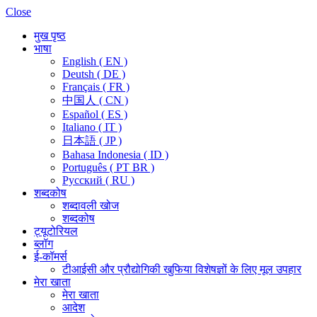
Close
मुख पृष्ठ
भाषा
English ( EN )
Deutsh ( DE )
Français ( FR )
中国人 ( CN )
Español ( ES )
Italiano ( IT )
日本語 ( JP )
Bahasa Indonesia ( ID )
Português ( PT BR )
Pусский ( RU )
शब्दकोष
शब्दावली खोज
शब्दकोष
ट्यूटोरियल
ब्लॉग
ई-कॉमर्स
टीआईसी और प्रौद्योगिकी खुफिया विशेषज्ञों के लिए मूल उपहार
मेरा खाता
मेरा खाता
आदेश