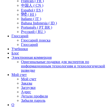
Français ( FR )
中国人 ( CN )
Español ( ES )
हिंदी ( HI )
Italiano ( IT )
Bahasa Indonesia ( ID )
Português ( PT BR )
Pусский ( RU )
Глоссарий
Глоссарий поиска
Глоссарий
Учебники
Блог
Электронная коммерция
Оригинальные подарки для экспертов по
информационным технологиям и технологической
разведке
Мой счет
Мой счет
Заказы
Загрузки
Адрес
Детали профиля
Забыли пароль
О