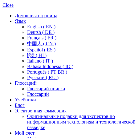
Close
Домашняя страница
Язык
English ( EN )
Deutsh ( DE )
Français ( FR )
中国人 ( CN )
Español ( ES )
हिंदी ( HI )
Italiano ( IT )
Bahasa Indonesia ( ID )
Português ( PT BR )
Pусский ( RU )
Глоссарий
Глоссарий поиска
Глоссарий
Учебники
Блог
Электронная коммерция
Оригинальные подарки для экспертов по
информационным технологиям и технологической
разведке
Мой счет