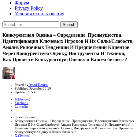
Форум
Privacy Policy
Условия использования
Search
Search
for:
Конкурентная Оценка – Определение, Преимущества,
Идентификация Ключевых Игроков И Их Силы/Слабости,
Анализ Рыночных Тенденций И Предпочтений Клиентов
Через Конкурентную Оценку, Инструменты И Техники,
Как Провести Конкурентную Оценку в Вашем бизнесе ?
Author
Posted by
David Donisa
Published
December
08:50
Updated
09:53
X (Twitter)
Facebook
LinkedIn
Share
this
Close
Share this post
post
sharing
Конкурентная Оценка – Определение, Преимущества, Идентификация Ключевых
box
Игроков И Их Силы/Слабости, Анализ Рыночных Тенденций И Предпочтений
Клиентов Через Конкурентную Оценку, Инструменты И Техники, Как Провести
Конкурентную Оценку в Вашем бизнесе ?
X (Twitter)