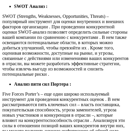
SWOT Анализ :
SWOT (Strengths, Weaknesses, Opportunities, Threats) –
популярный инструмент для оценки внутренних и внешних
факторов организации . При проведении конкурентной
оценки SWOT-анализ позволяет определить сильные стороны
вашей компании по сравнению с конкурентами . В нем также
освещаются потенциальные области, в которых можно
добиться улучшений, чтобы превзойти их . Кроме того,
оценивая возможности, доступные на рынке, и угрозы,
связанные с действиями или изменениями ваших конкурентов
в отрасли, вы можете разработать эффективные стратегии,
чтобы извлечь выгоду из возможностей и снизить
потенциальные риски .
Анализ пяти сил Портера :
Five Forces Porter’s – еще один широко используемый
инструмент для проведения конкурентных оценок . В нем
рассматриваются пять ключевых сил – власть поставщика,
покупательская способность, угроза заменителей, угроза
новых участников и конкуренция в отрасли –, которые
влияют на конкурентоспособность отрасли . Анализируя эти
силы в отношении позиций ваших конкурентов внутри них,
вы можете получить ценную информацию об общей силе