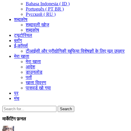
Bahasa Indonesia ( ID )
Português ( PT BR )
Pусский ( RU )
शब्दकोष
शब्दावली खोज
शब्दकोष
ट्यूटोरियल
ब्लॉग
ई-कॉमर्स
टीआईसी और प्रौद्योगिकी खुफिया विशेषज्ञों के लिए मूल उपहार
मेरा खाता
मेरा खाता
आदेश
डाउनलोड
पतों
खाता विवरण
पासवर्ड खो गया
पर
मंच
Search
Search
for:
मार्केटिंग फ़नल