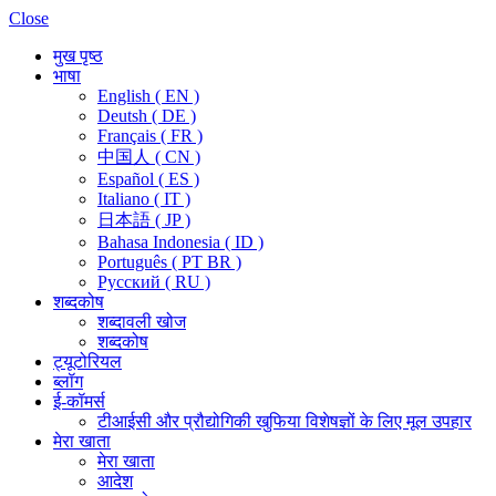
Close
मुख पृष्ठ
भाषा
English ( EN )
Deutsh ( DE )
Français ( FR )
中国人 ( CN )
Español ( ES )
Italiano ( IT )
日本語 ( JP )
Bahasa Indonesia ( ID )
Português ( PT BR )
Pусский ( RU )
शब्दकोष
शब्दावली खोज
शब्दकोष
ट्यूटोरियल
ब्लॉग
ई-कॉमर्स
टीआईसी और प्रौद्योगिकी खुफिया विशेषज्ञों के लिए मूल उपहार
मेरा खाता
मेरा खाता
आदेश