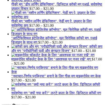
through
गीकी मग "डीप लर्निंग डेफिनिशन", डिजिटल कॉफी मग एआई, सर्वश्रेष्ठ
$21.00
Price
उपहार विचार
$
17.00
–
$
21.00
range:
$17.00
through
गीकी मग "मशीन लर्निंग डेफिनिशन", नेर्डी मग ऐ, उपहार के लिए
$21.00
Price
सर्वश्रेष्ठ कप
$
17.00
–
$
21.00
range:
$17.00
through
"आर्टिफिशियल इंटेलिजेंस कॉन्सेप्ट", मूल सिरेमिक कॉफी मग, एआई
$21.00
Price
डिजाइन के साथ मग
$
17.00
–
$
21.00
range:
कॉफी कप
$17.00
Price
और मग "प्रौद्योगिकी घड़ी और कंप्यूटर विजन"
$
17.00
–
$
21.00
through
range:
$21.00
$17.0
माइक्रोवेव चॉकलेट केक के लिए "आवश्यक पर नजर रखें" मग
$
17.00
Price
throu
–
$
21.00
range:
$21.0
$17.00
through
"नवाचार-निर्णय प्रक्रिया" बनाने के लिए गीक मग माइक्रोवेव मग केक
$21.00
Price
$
17.00
–
$
21.00
range:
$17.00
through
सर्वश्रेष्ठ मग "क्यों नया करें?" लट्टे कला के लिए, डिजिटल कॉफी मग
$21.00
Price
$
17.00
–
$
21.00
range: