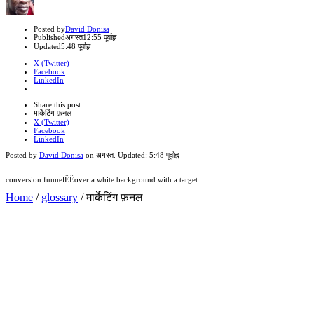
Author
Posted by
David Donisa
Published
अगस्त
12:55 पूर्वाह्न
Updated
5:48 पूर्वाह्न
X (Twitter)
Facebook
LinkedIn
Share
this
Close
Share this post
post
sharing
मार्केटिंग फ़नल
box
X (Twitter)
Facebook
LinkedIn
Posted by
David Donisa
on
अगस्त
. Updated:
5:48 पूर्वाह्न
conversion funnelÊÊover a white background with a target
Home
/
glossary
/
मार्केटिंग फ़नल