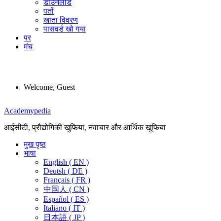
डाउनलोड
पतों
खाता विवरण
पासवर्ड खो गया
पर
मंच
Welcome, Guest
Menu
Academypedia
आईसीटी, प्रौद्योगिकी खुफिया, नवाचार और आर्थिक खुफिया
मुख पृष्ठ
भाषा
English ( EN )
Deutsh ( DE )
Français ( FR )
中国人 ( CN )
Español ( ES )
Italiano ( IT )
日本語 ( JP )