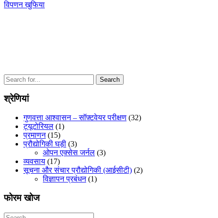
Post
Next
विपणन खुफिया
नेविगेशन
Post
Search
for:
श्रेणियां
गुणवत्ता आश्वासन – सॉफ़्टवेयर परीक्षण
(32)
ट्यूटोरियल
(1)
प्रमाणन
(15)
प्रौद्योगिकी घड़ी
(3)
ओपन एक्सेस जर्नल
(3)
व्यवसाय
(17)
सूचना और संचार प्रौद्योगिकी (आईसीटी)
(2)
विज्ञापन प्रबंधन
(1)
फोरम खोज