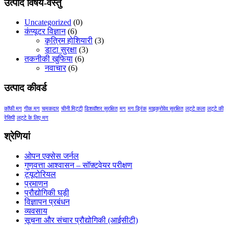
$17.00
उत्पाद विषय-वस्तु
through
$21.00
Uncategorized
(0)
कंप्यूटर विज्ञान
(6)
कृत्रिम होशियारी
(3)
डाटा सुरक्षा
(3)
तकनीकी खुफिया
(6)
नवाचार
(6)
उत्पाद कीवर्ड
कॉफी मग
गीक मग
चमकदार
चीनी मिट्टी
डिशवॉशर सुरक्षित
मग
मग ड्रिंक
माइक्रोवेव सुरक्षित
लट्टे कला
लट्टे की
रेसिपी
लट्टे के लिए मग
श्रेणियां
ओपन एक्सेस जर्नल
गुणवत्ता आश्वासन – सॉफ़्टवेयर परीक्षण
ट्यूटोरियल
प्रमाणन
प्रौद्योगिकी घड़ी
विज्ञापन प्रबंधन
व्यवसाय
सूचना और संचार प्रौद्योगिकी (आईसीटी)