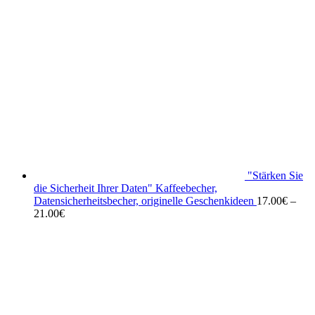
"Stärken Sie
die Sicherheit Ihrer Daten" Kaffeebecher,
Datensicherheitsbecher, originelle Geschenkideen
17.00
€
–
21.00
€