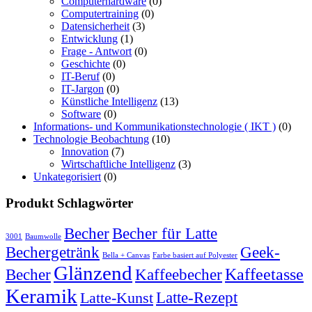
Computerhardware
(0)
Computertraining
(0)
Datensicherheit
(3)
Entwicklung
(1)
Frage - Antwort
(0)
Geschichte
(0)
IT-Beruf
(0)
IT-Jargon
(0)
Künstliche Intelligenz
(13)
Software
(0)
Informations- und Kommunikationstechnologie ( IKT )
(0)
Technologie Beobachtung
(10)
Innovation
(7)
Wirtschaftliche Intelligenz
(3)
Unkategorisiert
(0)
Produkt Schlagwörter
Becher
Becher für Latte
3001
Baumwolle
Bechergetränk
Geek-
Bella + Canvas
Farbe basiert auf Polyester
Glänzend
Becher
Kaffeebecher
Kaffeetasse
Keramik
Latte-Rezept
Latte-Kunst