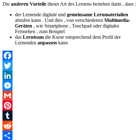
Die
anderen Vorteile
dieser Art des Lernens bestehen darin , dass :
der Lernende digitale und
gemeinsame Lernmaterialien
abrufen kann . Und dies , von verschiedenen
Multimedia-
Geräten
, wie Smartphone , Touchpad oder digitales
Fernsehen , zum Beispiel
das
Lernteam
die Kurse entsprechend dem Profil der
Lernenden
anpassen
kann
Facebook
Twitter
LinkedIn
Messenger
Gmail
Pinterest
Tumblr
Reddit