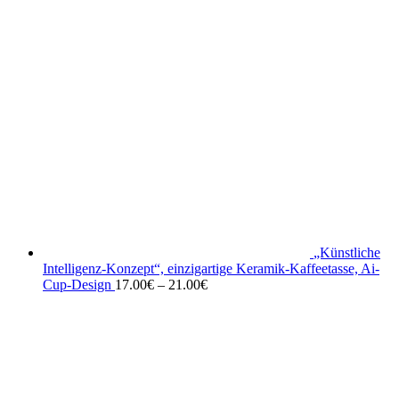
„Künstliche
Intelligenz-Konzept“, einzigartige Keramik-Kaffeetasse, Ai-
Cup-Design
17.00
€
–
21.00
€