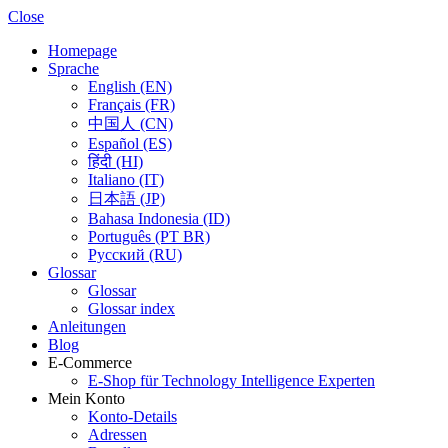
Close
Homepage
Sprache
English (EN)
Français (FR)
中国人 (CN)
Español (ES)
हिंदी (HI)
Italiano (IT)
日本語 (JP)
Bahasa Indonesia (ID)
Português (PT BR)
Pусский (RU)
Glossar
Glossar
Glossar index
Anleitungen
Blog
E-Commerce
E-Shop für Technology Intelligence Experten
Mein Konto
Konto-Details
Adressen