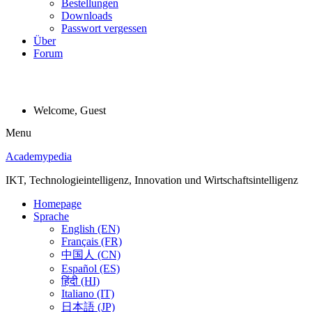
Bestellungen
Downloads
Passwort vergessen
Über
Forum
Welcome, Guest
Menu
Academypedia
IKT, Technologieintelligenz, Innovation und Wirtschaftsintelligenz
Homepage
Sprache
English (EN)
Français (FR)
中国人 (CN)
Español (ES)
हिंदी (HI)
Italiano (IT)
日本語 (JP)