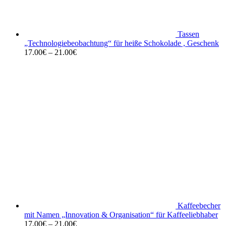
Tassen
„Technologiebeobachtung“ für heiße Schokolade , Geschenk
17.00
€
–
21.00
€
Kaffeebecher
mit Namen „Innovation & Organisation“ für Kaffeeliebhaber
17.00
€
–
21.00
€