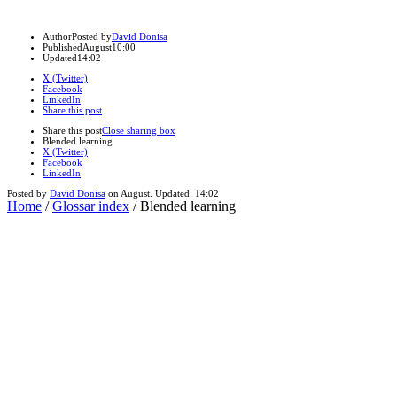
Author
Posted by
David Donisa
Published
August
10:00
Updated
14:02
X (Twitter)
Facebook
LinkedIn
Share this post
Share this post
Close sharing box
Blended learning
X (Twitter)
Facebook
LinkedIn
Posted by
David Donisa
on
August
. Updated:
14:02
Home
/
Glossar index
/
Blended learning